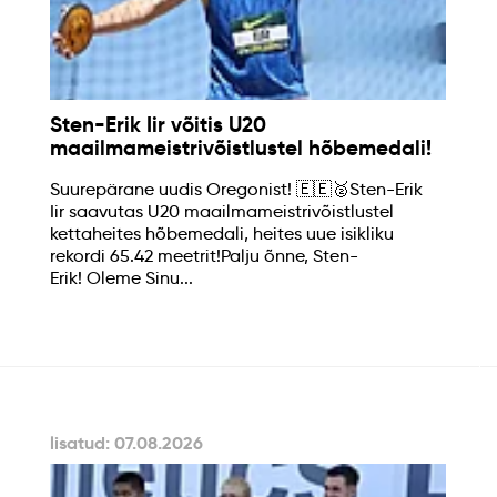
Sten-Erik Iir võitis U20
maailmameistrivõistlustel hõbemedali!
Suurepärane uudis Oregonist! 🇪🇪🥈Sten-Erik
Iir saavutas U20 maailmameistrivõistlustel
kettaheites hõbemedali, heites uue isikliku
rekordi 65.42 meetrit!Palju õnne, Sten-
Erik! Oleme Sinu...
lisatud: 07.08.2026