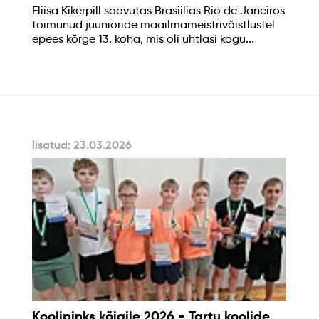
Eliisa Kikerpill saavutas Brasiilias Rio de Janeiros
toimunud juunioride maailmameistrivõistlustel
epees kõrge 13. koha, mis oli ühtlasi kogu...
lisatud: 23.03.2026
Koolipinks kõigile 2026 - Tartu koolide