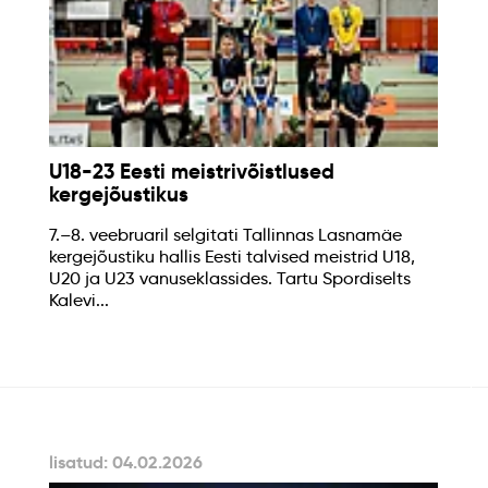
U18-23 Eesti meistrivõistlused
kergejõustikus
7.–8. veebruaril selgitati Tallinnas Lasnamäe
kergejõustiku hallis Eesti talvised meistrid U18,
U20 ja U23 vanuseklassides. Tartu Spordiselts
Kalevi...
lisatud: 04.02.2026