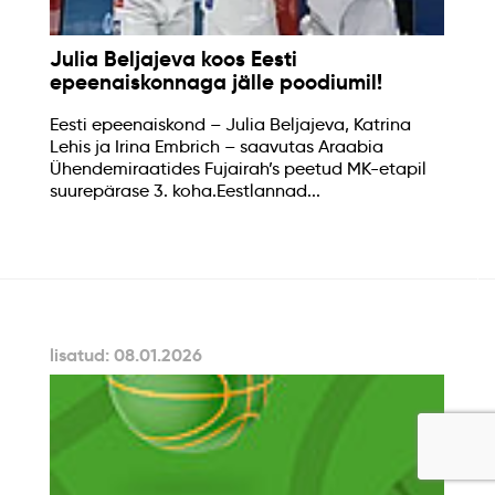
Julia Beljajeva koos Eesti
epeenaiskonnaga jälle poodiumil!
Eesti epeenaiskond – Julia Beljajeva, Katrina
Lehis ja Irina Embrich – saavutas Araabia
Ühendemiraatides Fujairah’s peetud MK-etapil
suurepärase 3. koha.Eestlannad...
lisatud: 08.01.2026