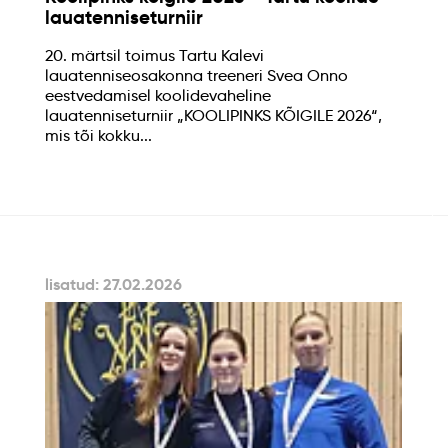
lauatenniseturniir
20. märtsil toimus Tartu Kalevi
lauatenniseosakonna treeneri Svea Onno
eestvedamisel koolidevaheline
lauatenniseturniir „KOOLIPINKS KÕIGILE 2026“,
mis tõi kokku...
lisatud: 27.02.2026