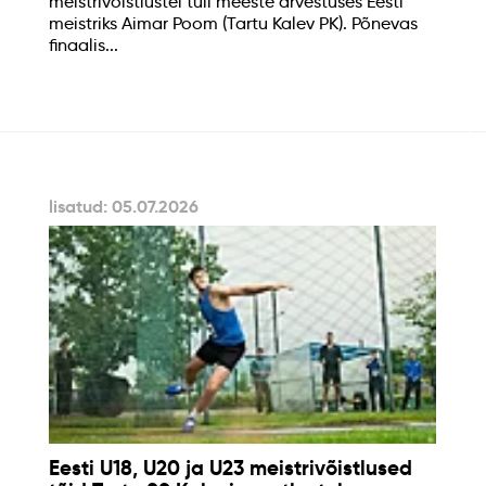
meistrivõistlustel tuli meeste arvestuses Eesti
meistriks Aimar Poom (Tartu Kalev PK). Põnevas
finaalis...
lisatud: 05.07.2026
Eesti U18, U20 ja U23 meistrivõistlused