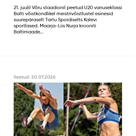
21. juulil Võru staadionil peetud U20 vanuseklassi
Balti võistkondlikel meistrivõistlustel esinesid
suurepäraselt Tartu Spordiselts Kalevi
sportlased. Maarja-Liis Nurja krooniti
Baltimaade...
lisatud: 20.07.2026