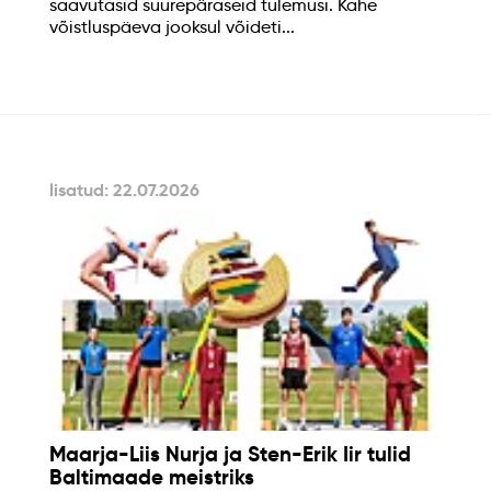
saavutasid suurepäraseid tulemusi. Kahe
võistluspäeva jooksul võideti...
lisatud: 22.07.2026
Maarja-Liis Nurja ja Sten-Erik Iir tulid
Baltimaade meistriks