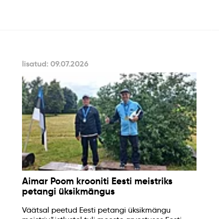
lisatud: 09.07.2026
Aimar Poom krooniti Eesti meistriks
petangi üksikmängus
Väätsal peetud Eesti petangi üksikmängu