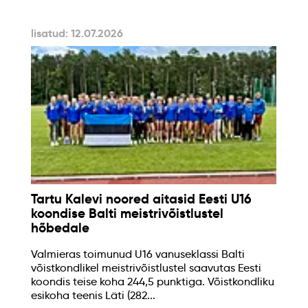
lisatud: 12.07.2026
Tartu Kalevi noored aitasid Eesti U16
koondise Balti meistrivõistlustel
hõbedale
Valmieras toimunud U16 vanuseklassi Balti
võistkondlikel meistrivõistlustel saavutas Eesti
koondis teise koha 244,5 punktiga. Võistkondliku
esikoha teenis Läti (282...