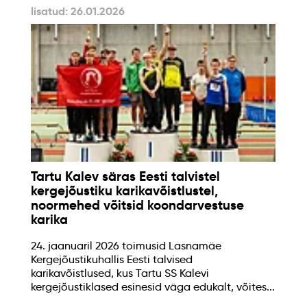
lisatud: 26.01.2026
Tartu Kalev säras Eesti talvistel
kergejõustiku karikavõistlustel,
noormehed võitsid koondarvestuse
karika
24. jaanuaril 2026 toimusid Lasnamäe
Kergejõustikuhallis Eesti talvised
karikavõistlused, kus Tartu SS Kalevi
kergejõustiklased esinesid väga edukalt, võites...