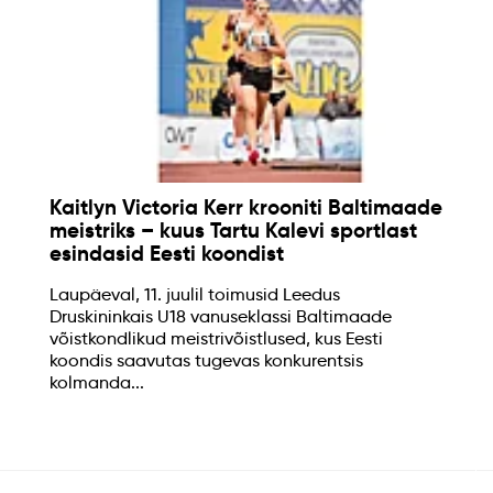
Kaitlyn Victoria Kerr krooniti Baltimaade
meistriks – kuus Tartu Kalevi sportlast
esindasid Eesti koondist
Laupäeval, 11. juulil toimusid Leedus
Druskininkais U18 vanuseklassi Baltimaade
võistkondlikud meistrivõistlused, kus Eesti
koondis saavutas tugevas konkurentsis
kolmanda...