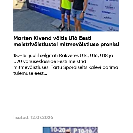
Marten Kivend võitis U16 Eesti
meistrivõistlustel mitmevõistluse pronksi
15.–16. juulil selgitati Rakveres U14, U16, U18 ja
U20 vanuseklasside Eesti meistrid
mitmevõistluses. Tartu Spordiselts Kalevi parima
tulemuse eest...
lisatud: 12.07.2026