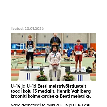
lisatud: 20.01.2026
U-14 ja U-16 Eesti meistrivõistlustelt
toodi koju 13 medalit. Henrik Vahlberg
krooniti kolmekordseks Eesti meistriks.
Nädalavahetusel toimunud U-14 ja U-16 Eesti