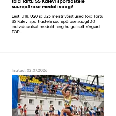
tõid Tartu SS Kalevi sportlastele
suurepärase medali saagi!
Eesti U18, U20 ja U23 meistrivõistlused tõid Tartu
SS Kalevi sportlastele suurepärase saagi! 30
individuaalset medalit ning hulgaliselt kõrgeid
TOP...
lisatud: 02.07.2026