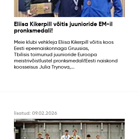
Eliisa Kikerpill võitis juunioride EM-il
pronksmedali!
Meie klubi vehkleja Eliisa Kikerpill võitis koos
Eesti epeenaiskonnaga Gruusias,
Tbilisis toimunud juunioride Euroopa
meistrivõistlustel pronksmedali!Eesti naiskond
koosseisus Julia Trynova,...
lisatud: 09.02.2026