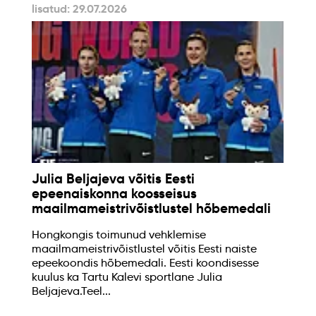
lisatud: 29.07.2026
Julia Beljajeva võitis Eesti
epeenaiskonna koosseisus
maailmameistrivõistlustel hõbemedali
Hongkongis toimunud vehklemise
maailmameistrivõistlustel võitis Eesti naiste
epeekoondis hõbemedali. Eesti koondisesse
kuulus ka Tartu Kalevi sportlane Julia
Beljajeva.Teel...