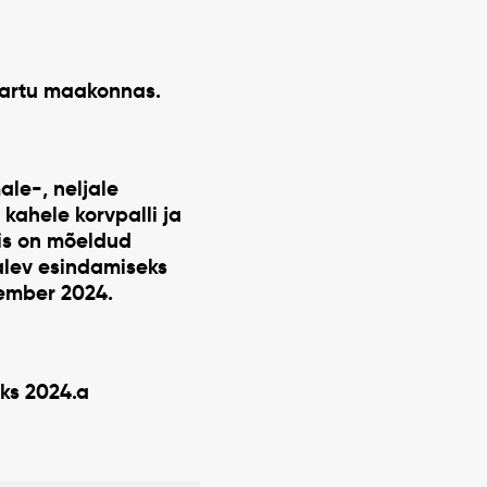
Tartu maakonnas.
le-, neljale
 kahele korvpalli ja
mis on mõeldud
alev esindamiseks
sember 2024.
ks 2024.a