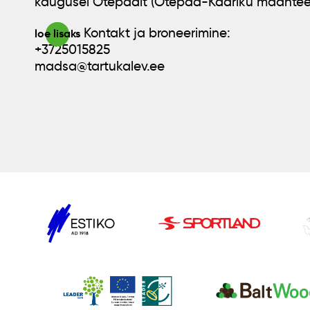
kaugusel Otepäält (Otepää-Kääriku maantee
Kontakt ja broneerimine:
loe lisaks
+3725015825
madsa@tartukalev.ee