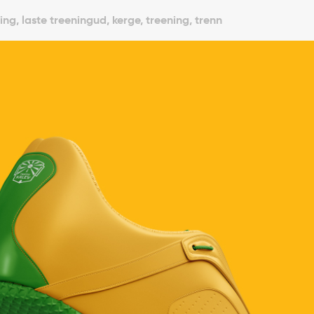
ng, laste treeningud, kerge, treening, trenn