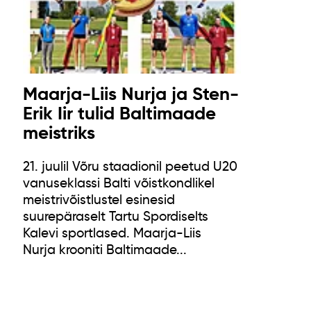
Maarja-Liis Nurja ja Sten-
Erik Iir tulid Baltimaade
meistriks
21. juulil Võru staadionil peetud U20
vanuseklassi Balti võistkondlikel
meistrivõistlustel esinesid
suurepäraselt Tartu Spordiselts
Kalevi sportlased. Maarja-Liis
Nurja krooniti Baltimaade...