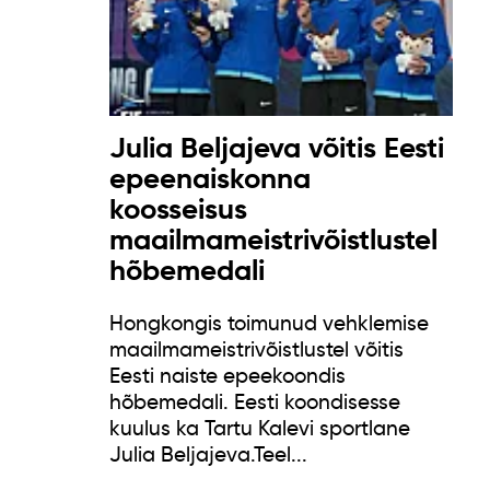
Julia Beljajeva võitis Eesti
epeenaiskonna
koosseisus
maailmameistrivõistlustel
hõbemedali
Hongkongis toimunud vehklemise
maailmameistrivõistlustel võitis
Eesti naiste epeekoondis
hõbemedali. Eesti koondisesse
kuulus ka Tartu Kalevi sportlane
Julia Beljajeva.Teel...