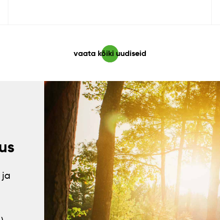
vaata kõiki uudiseid
us
 ja