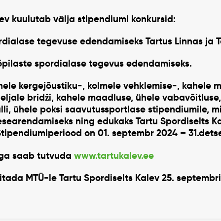
lev kuulutab välja stipendiumi konkursid:
rdialase tegevuse edendamiseks Tartus Linnas ja 
iõpilaste spordialase tegevus edendamiseks.
ele kergejõustiku-, kolmele vehklemise-, kahele ma
eljale bridži, kahele maadluse, ühele vabavõitluse,
lli, ühele poksi saavutussportlase stipendiumile, 
esearendamiseks ning edukaks Tartu Spordiselts K
Stipendiumiperiood on 01. septembr 2024 – 31.det
iga saab tutvuda
www.tartukalev.ee
tada MTÜ-le Tartu Spordiselts Kalev 25. septembri