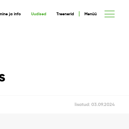
umine ja info
Uudised
Treenerid
Menüü
s
lisatud: 03.09.2024