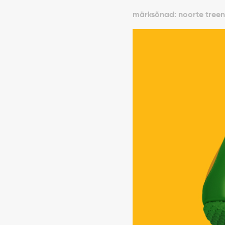
märksõnad: noorte treeni