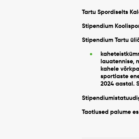
Tartu Spordiselts Ka
Stipendium Koolispo
Stipendium Tartu ül
kaheteistkümn
lauatennise, n
kahele võrkpa
sportlaste en
2024 aastal.
Stipendiumistatuud
Taotlused palume esi