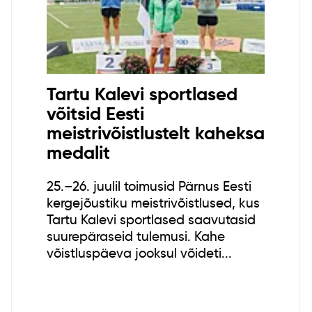
Tartu Kalevi sportlased
võitsid Eesti
meistrivõistlustelt kaheksa
medalit
25.–26. juulil toimusid Pärnus Eesti
kergejõustiku meistrivõistlused, kus
Tartu Kalevi sportlased saavutasid
suurepäraseid tulemusi. Kahe
võistluspäeva jooksul võideti...