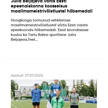
Julia Beljajeva võitis Eesti
epeenaiskonna koosseisus
maailmameistrivõistlustel hõbemedali
Hongkongis toimunud vehklemise
maailmameistrivõistlustel võitis Eesti naiste
epeekoondis hõbemedali. Eesti koondisesse
kuulus ka Tartu Kalevi sportlane Julia
Beljajeva.Teel...
lisatud: 27.07.2026