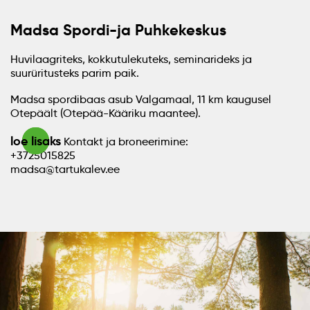
Madsa Spordi-ja Puhkekeskus
Huvilaagriteks, kokkutulekuteks, seminarideks ja
suurüritusteks parim paik.
Madsa spordibaas asub Valgamaal, 11 km kaugusel
Otepäält (Otepää-Kääriku maantee).
loe lisaks
Kontakt ja broneerimine:
+3725015825
madsa@tartukalev.ee