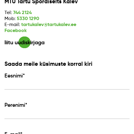
MTÜ Tartu Spordiselts Kalev
744 2124
Tel:
5330 1290
Mob:
tartukalev@tartukalev.ee
E-mail:
Facebook
liitu uudiskirjaga
Saada meile küsimuste korral kiri
Eesnimi*
Perenimi*