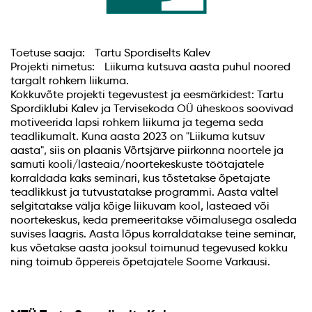
Toetuse saaja: Tartu Spordiselts Kalev
Projekti nimetus: Liikuma kutsuva aasta puhul noored
targalt rohkem liikuma.
Kokkuvõte projekti tegevustest ja eesmärkidest: Tartu
Spordiklubi Kalev ja Tervisekoda OÜ üheskoos soovivad
motiveerida lapsi rohkem liikuma ja tegema seda
teadlikumalt. Kuna aasta 2023 on "Liikuma kutsuv
aasta", siis on plaanis Võrtsjärve piirkonna noortele ja
samuti kooli/lasteaia/noortekeskuste töötajatele
korraldada kaks seminari, kus tõstetakse õpetajate
teadlikkust ja tutvustatakse programmi. Aasta vältel
selgitatakse välja kõige liikuvam kool, lasteaed või
noortekeskus, keda premeeritakse võimalusega osaleda
suvises laagris. Aasta lõpus korraldatakse teine seminar,
kus võetakse aasta jooksul toimunud tegevused kokku
ning toimub õppereis õpetajatele Soome Varkausi.