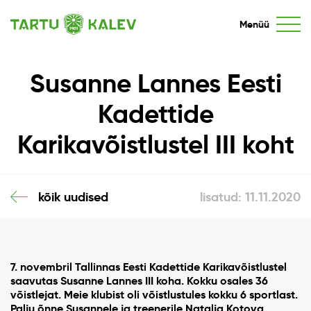
Menüü
Susanne Lannes Eesti
Kadettide
Karikavõistlustel III koht
kõik uudised
lisatud: 11.11.2020
7. novembril Tallinnas Eesti Kadettide Karikavõistlustel
saavutas Susanne Lannes III koha. Kokku osales 36
võistlejat. Meie klubist oli võistlustules kokku 6 sportlast.
Palju õnne Susannele ja treenerile Natalja Kotova