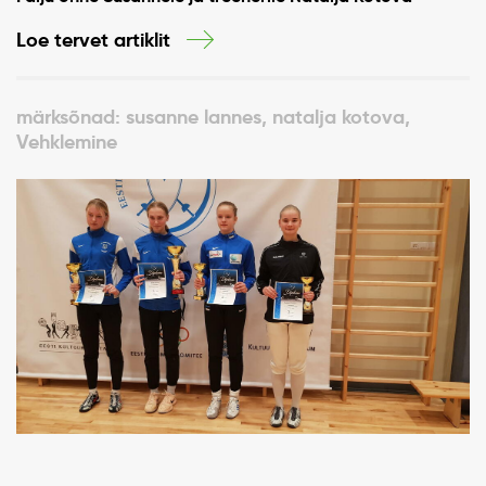
Loe tervet artiklit
märksõnad: susanne lannes, natalja kotova,
Vehklemine