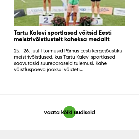
Tartu Kalevi sportlased võitsid Eesti
meistrivõistlustelt kaheksa medalit
25.–26. juulil toimusid Pärnus Eesti kergejõustiku
meistrivõistlused, kus Tartu Kalevi sportlased
saavutasid suurepäraseid tulemusi. Kahe
võistluspäeva jooksul võideti...
vaata kõiki uudiseid