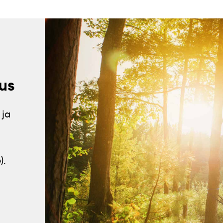
us
 ja
).