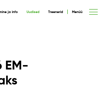
umine ja info
Uudised
Treenerid
Menüü
6 EM-
maks