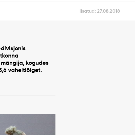
lisatud: 27.08.2018
divisjonis
istkonna
im mängija, kogudes
3,6 vaheltlõiget.