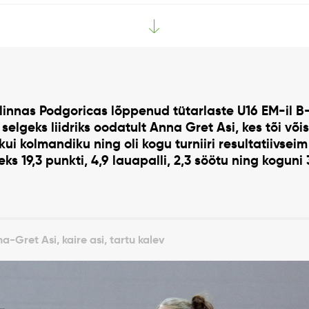
innas Podgoricas lõppenud tütarlaste U16 EM-il B-
 selgeks liidriks oodatult Anna Gret Asi, kes tõi võ
ui kolmandiku ning oli kogu turniiri resultatiivse
ks 19,3 punkti, 4,9 lauapalli, 2,3 söötu ning koguni 
-Gret Asi, kaire asi, tartu kalev