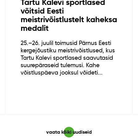
Tartu Kalevi sportlased
võitsid Eesti
meistrivõistlustelt kaheksa
medalit
25.–26. juulil toimusid Pärnus Eesti
kergejõustiku meistrivõistlused, kus
Tartu Kalevi sportlased saavutasid
suurepäraseid tulemusi. Kahe
võistluspäeva jooksul võideti...
vaata kõiki uudiseid