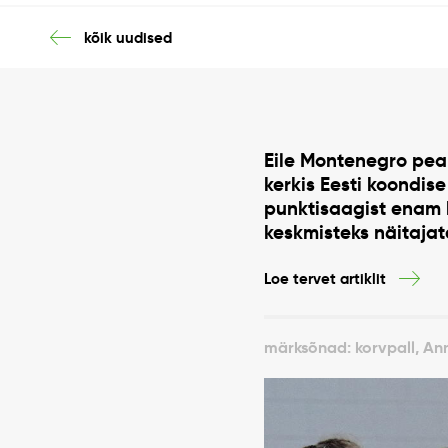
kõik uudised
Eile Montenegro peal
kerkis Eesti koondise
punktisaagist enam k
keskmisteks näitajate
Loe tervet artiklit
märksõnad: korvpall, Anna