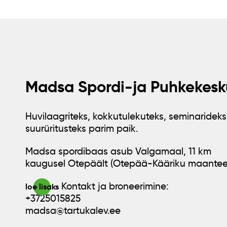
Madsa Spordi-ja Puhkekesk
Huvilaagriteks, kokkutulekuteks, seminarideks
suurüritusteks parim paik.
Madsa spordibaas asub Valgamaal, 11 km
kaugusel Otepäält (Otepää-Kääriku maantee
Kontakt ja broneerimine:
loe lisaks
+3725015825
madsa@tartukalev.ee