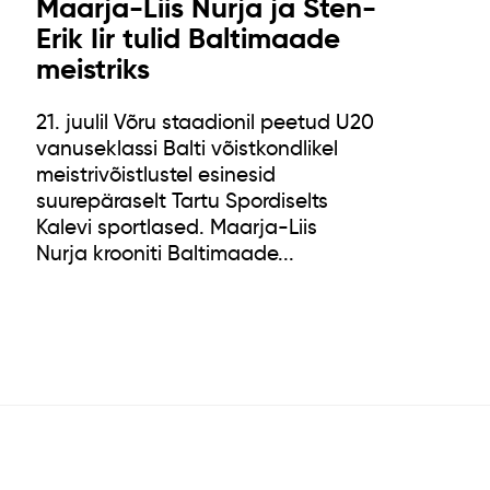
Maarja-Liis Nurja ja Sten-
Erik Iir tulid Baltimaade
meistriks
21. juulil Võru staadionil peetud U20
vanuseklassi Balti võistkondlikel
meistrivõistlustel esinesid
suurepäraselt Tartu Spordiselts
Kalevi sportlased. Maarja-Liis
Nurja krooniti Baltimaade...