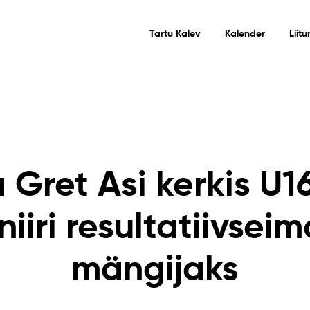
Tartu Kalev
Kalender
Liit
 Gret Asi kerkis U1
niiri resultatiivsei
mängijaks