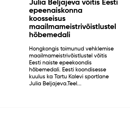
Julia Beljajeva võitis Eesti
epeenaiskonna
koosseisus
maailmameistrivõistlustel
hõbemedali
Hongkongis toimunud vehklemise
maailmameistrivõistlustel võitis
Eesti naiste epeekoondis
hõbemedali. Eesti koondisesse
kuulus ka Tartu Kalevi sportlane
Julia Beljajeva.Teel...