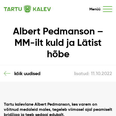
Menüü
Albert Pedmanson –
MM-ilt kuld ja Lätist
hõbe
kõik uudised
lisatud: 11.10.2022
Tartu kalevlane Albert Pedmanson, kes varem on
võitnud medaleid males, tegeleb viimasel ajal peamiselt
bridžiga ja teeb sedagi edukalt.