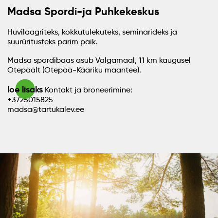
Madsa Spordi-ja Puhkekeskus
Huvilaagriteks, kokkutulekuteks, seminarideks ja
suurüritusteks parim paik.
Madsa spordibaas asub Valgamaal, 11 km kaugusel
Otepäält (Otepää-Kääriku maantee).
loe lisaks
Kontakt ja broneerimine:
+3725015825
madsa@tartukalev.ee