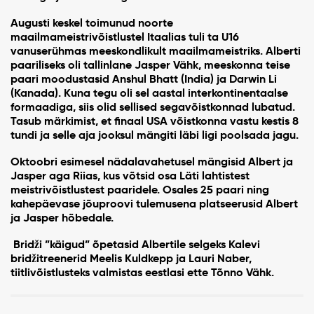
Augusti keskel toimunud noorte
maailmameistrivõistlustel Itaalias tuli ta U16
vanuserühmas meeskondlikult maailmameistriks. Alberti
paariliseks oli tallinlane Jasper Vähk, meeskonna teise
paari moodustasid Anshul Bhatt (India) ja Darwin Li
(Kanada). Kuna tegu oli sel aastal interkontinentaalse
formaadiga, siis olid sellised segavõistkonnad lubatud.
Tasub märkimist, et finaal USA võistkonna vastu kestis 8
tundi ja selle aja jooksul mängiti läbi ligi poolsada jagu.
Oktoobri esimesel nädalavahetusel mängisid Albert ja
Jasper aga Riias, kus võtsid osa Läti lahtistest
meistrivõistlustest paaridele. Osales 25 paari ning
kahepäevase jõuproovi tulemusena platseerusid Albert
ja Jasper hõbedale.
Bridži ”käigud” õpetasid Albertile selgeks Kalevi
bridžitreenerid Meelis Kuldkepp ja Lauri Naber,
tiitlivõistlusteks valmistas eestlasi ette Tõnno Vähk.