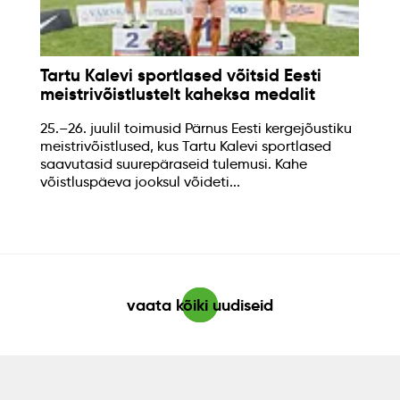
Tartu Kalevi sportlased võitsid Eesti
meistrivõistlustelt kaheksa medalit
25.–26. juulil toimusid Pärnus Eesti kergejõustiku
meistrivõistlused, kus Tartu Kalevi sportlased
saavutasid suurepäraseid tulemusi. Kahe
võistluspäeva jooksul võideti...
vaata kõiki uudiseid