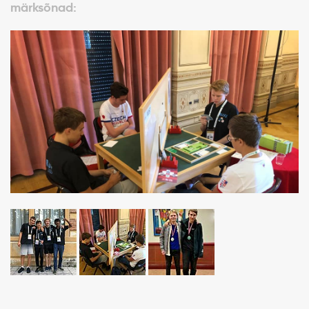
märksõnad: