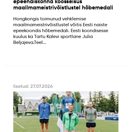
epeenaiskonna koosseisus
maailmameistrivõistlustel hõbemedali
Hongkongis toimunud vehklemise
maailmameistrivõistlustel võitis Eesti naiste
epeekoondis hõbemedali. Eesti koondisesse
kuulus ka Tartu Kalevi sportlane Julia
Beljajeva.Teel...
lisatud: 27.07.2026