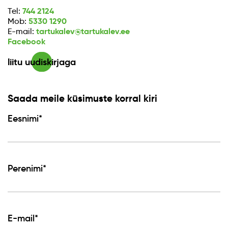
744 2124
Tel:
5330 1290
Mob:
tartukalev@tartukalev.ee
E-mail:
Facebook
liitu uudiskirjaga
Saada meile küsimuste korral kiri
Eesnimi*
Perenimi*
E-mail*