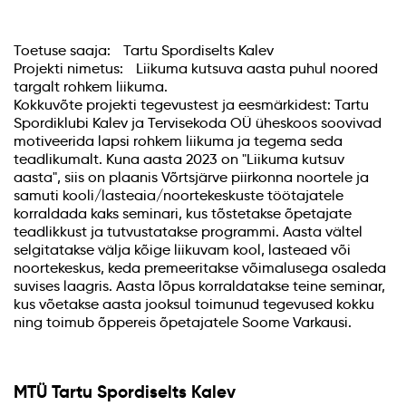
Toetuse saaja: Tartu Spordiselts Kalev
Projekti nimetus: Liikuma kutsuva aasta puhul noored
targalt rohkem liikuma.
Kokkuvõte projekti tegevustest ja eesmärkidest: Tartu
Spordiklubi Kalev ja Tervisekoda OÜ üheskoos soovivad
motiveerida lapsi rohkem liikuma ja tegema seda
teadlikumalt. Kuna aasta 2023 on "Liikuma kutsuv
aasta", siis on plaanis Võrtsjärve piirkonna noortele ja
samuti kooli/lasteaia/noortekeskuste töötajatele
korraldada kaks seminari, kus tõstetakse õpetajate
teadlikkust ja tutvustatakse programmi. Aasta vältel
selgitatakse välja kõige liikuvam kool, lasteaed või
noortekeskus, keda premeeritakse võimalusega osaleda
suvises laagris. Aasta lõpus korraldatakse teine seminar,
kus võetakse aasta jooksul toimunud tegevused kokku
ning toimub õppereis õpetajatele Soome Varkausi.
MTÜ Tartu Spordiselts Kalev