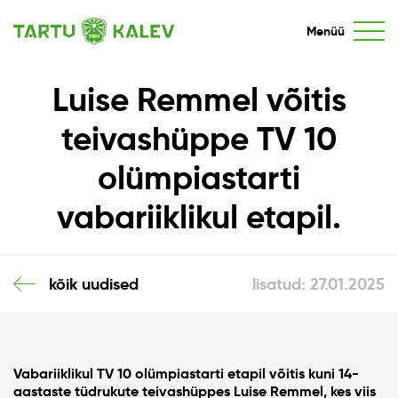
Menüü
Luise Remmel võitis
teivashüppe TV 10
olümpiastarti
vabariiklikul etapil.
kõik uudised
lisatud: 27.01.2025
Vabariiklikul TV 10 olümpiastarti etapil võitis kuni 14-
aastaste tüdrukute teivashüppes Luise Remmel, kes viis