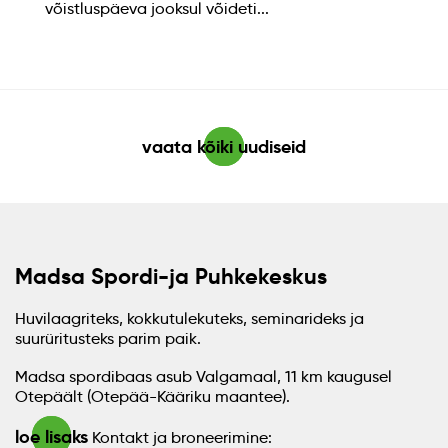
võistluspäeva jooksul võideti...
vaata kõiki uudiseid
Madsa Spordi-ja Puhkekeskus
Huvilaagriteks, kokkutulekuteks, seminarideks ja
suurüritusteks parim paik.
Madsa spordibaas asub Valgamaal, 11 km kaugusel
Otepäält (Otepää-Kääriku maantee).
loe lisaks
Kontakt ja broneerimine: