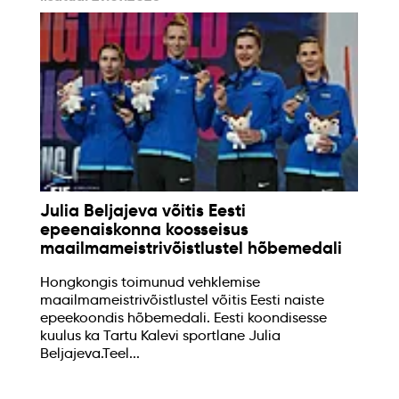
Julia Beljajeva võitis Eesti
epeenaiskonna koosseisus
maailmameistrivõistlustel hõbemedali
Hongkongis toimunud vehklemise
maailmameistrivõistlustel võitis Eesti naiste
epeekoondis hõbemedali. Eesti koondisesse
kuulus ka Tartu Kalevi sportlane Julia
Beljajeva.Teel...