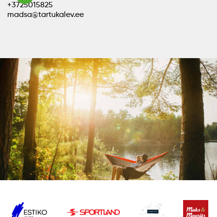
+3725015825
madsa@tartukalev.ee