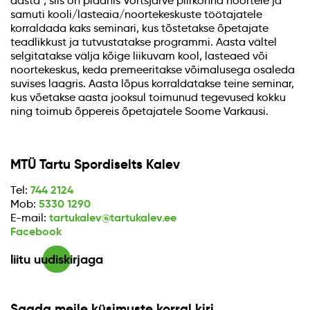
aasta", siis on plaanis Võrtsjärve piirkonna noortele ja
samuti kooli/lasteaia/noortekeskuste töötajatele
korraldada kaks seminari, kus tõstetakse õpetajate
teadlikkust ja tutvustatakse programmi. Aasta vältel
selgitatakse välja kõige liikuvam kool, lasteaed või
noortekeskus, keda premeeritakse võimalusega osaleda
suvises laagris. Aasta lõpus korraldatakse teine seminar,
kus võetakse aasta jooksul toimunud tegevused kokku
ning toimub õppereis õpetajatele Soome Varkausi.
MTÜ Tartu Spordiselts Kalev
744 2124
Tel:
5330 1290
Mob:
tartukalev@tartukalev.ee
E-mail:
Facebook
liitu uudiskirjaga
Saada meile küsimuste korral kiri