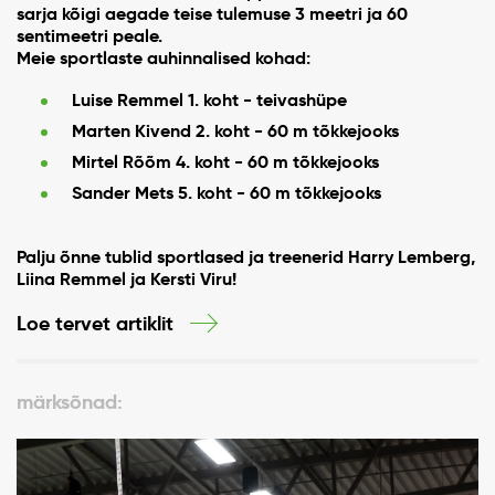
sarja kõigi aegade teise tulemuse 3 meetri ja 60
sentimeetri peale.
Meie sportlaste auhinnalised kohad:
Luise Remmel 1. koht - teivashüpe
Marten Kivend 2. koht -
60 m tõkkejooks
Mirtel Rõõm 4. koht - 60 m tõkkejooks
Sander Mets 5. koht -
60 m tõkkejooks
Palju õnne tublid sportlased ja treenerid Harry Lemberg,
Liina Remmel ja Kersti Viru!
Loe tervet artiklit
märksõnad: