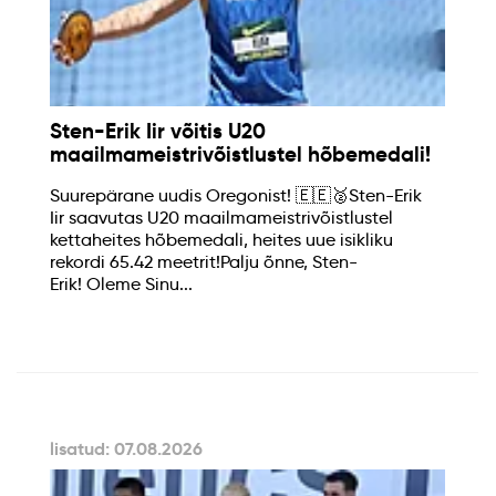
Sten-Erik Iir võitis U20
maailmameistrivõistlustel hõbemedali!
Suurepärane uudis Oregonist! 🇪🇪🥈Sten-Erik
Iir saavutas U20 maailmameistrivõistlustel
kettaheites hõbemedali, heites uue isikliku
rekordi 65.42 meetrit!Palju õnne, Sten-
Erik! Oleme Sinu...
lisatud: 07.08.2026