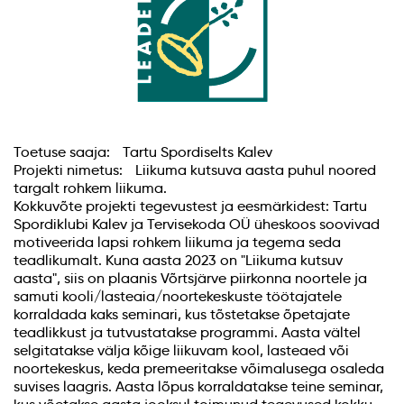
Toetuse saaja: Tartu Spordiselts Kalev
Projekti nimetus: Liikuma kutsuva aasta puhul noored
targalt rohkem liikuma.
Kokkuvõte projekti tegevustest ja eesmärkidest: Tartu
Spordiklubi Kalev ja Tervisekoda OÜ üheskoos soovivad
motiveerida lapsi rohkem liikuma ja tegema seda
teadlikumalt. Kuna aasta 2023 on "Liikuma kutsuv
aasta", siis on plaanis Võrtsjärve piirkonna noortele ja
samuti kooli/lasteaia/noortekeskuste töötajatele
korraldada kaks seminari, kus tõstetakse õpetajate
teadlikkust ja tutvustatakse programmi. Aasta vältel
selgitatakse välja kõige liikuvam kool, lasteaed või
noortekeskus, keda premeeritakse võimalusega osaleda
suvises laagris. Aasta lõpus korraldatakse teine seminar,