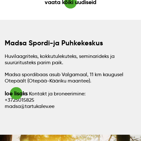
vaata kõiki uudiseid
Madsa Spordi-ja Puhkekeskus
Huvilaagriteks, kokkutulekuteks, seminarideks ja
suurüritusteks parim paik.
Madsa spordibaas asub Valgamaal, 11 km kaugusel
Otepäält (Otepää-Kääriku maantee).
loe lisaks
Kontakt ja broneerimine:
+3725015825
madsa@tartukalev.ee