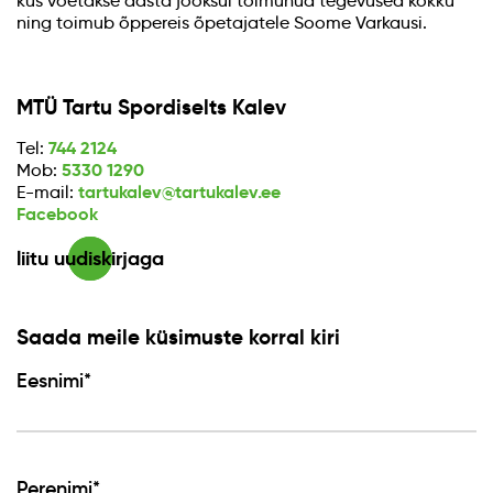
kus võetakse aasta jooksul toimunud tegevused kokku
ning toimub õppereis õpetajatele Soome Varkausi.
MTÜ Tartu Spordiselts Kalev
744 2124
Tel:
5330 1290
Mob:
tartukalev@tartukalev.ee
E-mail:
Facebook
liitu uudiskirjaga
Saada meile küsimuste korral kiri
Eesnimi*
Perenimi*