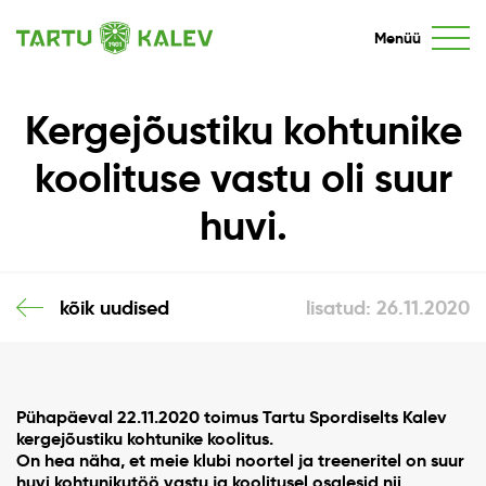
Menüü
Kergejõustiku kohtunike
koolituse vastu oli suur
huvi.
kõik uudised
lisatud: 26.11.2020
Pühapäeval 22.11.2020 toimus Tartu Spordiselts Kalev
kergejõustiku kohtunike koolitus.
On hea näha, et meie klubi noortel ja treeneritel on suur
huvi kohtunikutöö vastu ja koolitusel osalesid nii