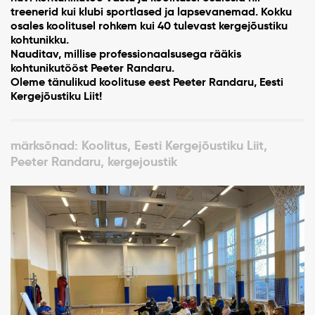
treenerid kui klubi sportlased ja lapsevanemad. Kokku
osales koolitusel rohkem kui 40 tulevast kergejõustiku
kohtunikku.
Nauditav, millise professionaalsusega rääkis
kohtunikutööst Peeter Randaru.
Oleme tänulikud koolituse eest Peeter Randaru, Eesti
Kergejõustiku Liit!
märksõnad: Koolitus, Eesti Kergejõustiku Liit,
Peeter Randaru, kergejoustik