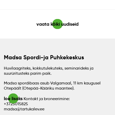
vaata kõiki uudiseid
Madsa Spordi-ja Puhkekeskus
Huvilaagriteks, kokkutulekuteks, seminarideks ja
suurüritusteks parim paik.
Madsa spordibaas asub Valgamaal, 11 km kaugusel
Otepäält (Otepää-Kääriku maantee).
loe lisaks
Kontakt ja broneerimine:
+3725015825
madsa@tartukalev.ee