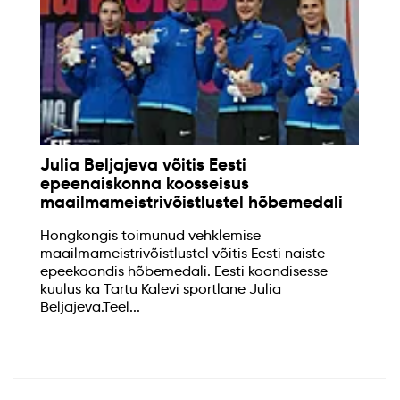
Julia Beljajeva võitis Eesti
epeenaiskonna koosseisus
maailmameistrivõistlustel hõbemedali
Hongkongis toimunud vehklemise
maailmameistrivõistlustel võitis Eesti naiste
epeekoondis hõbemedali. Eesti koondisesse
kuulus ka Tartu Kalevi sportlane Julia
Beljajeva.Teel...