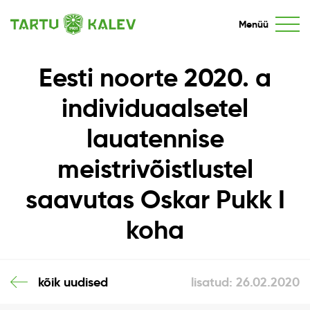
Menüü
Eesti noorte 2020. a
individuaalsetel
lauatennise
meistrivõistlustel
saavutas Oskar Pukk I
koha
kõik uudised
lisatud: 26.02.2020