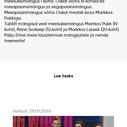
meesüksimängus I koha. Oskar võitis III kohad ka
meespaarismängus ja segapaarismängus.
Meespaarimängus võitis Oskar medali koos Markkos
Pukkiga.
Tublilt mängisid veel meesüksimängus Marrkos Pukk (IV
koht), Rene Sorksep (12.koht) ja Markkos Laasik (20.koht).
Palju õnne meie lauatennise mängijatele ja nende
treenerile!
Loe lisaks
lisatud: 29.07.2026