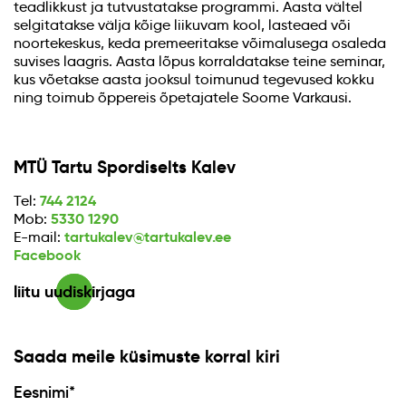
teadlikkust ja tutvustatakse programmi. Aasta vältel
selgitatakse välja kõige liikuvam kool, lasteaed või
noortekeskus, keda premeeritakse võimalusega osaleda
suvises laagris. Aasta lõpus korraldatakse teine seminar,
kus võetakse aasta jooksul toimunud tegevused kokku
ning toimub õppereis õpetajatele Soome Varkausi.
MTÜ Tartu Spordiselts Kalev
744 2124
Tel:
5330 1290
Mob:
tartukalev@tartukalev.ee
E-mail:
Facebook
liitu uudiskirjaga
Saada meile küsimuste korral kiri
Eesnimi*