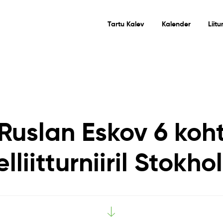
Tartu Kalev
Kalender
Liit
Ruslan Eskov 6 koh
lliitturniiril Stokho