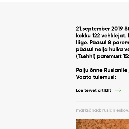
21.september 2019 Sto
kokku 122 vehklejat.
liige. Pääsul 8 parem
pääsul nelja hulka v
(Tsehhi) paremust 15:
Palju õnne Ruslanile 
Vaata tulemusi:
Loe tervet artiklit
märksõnad: ruslan eskov,