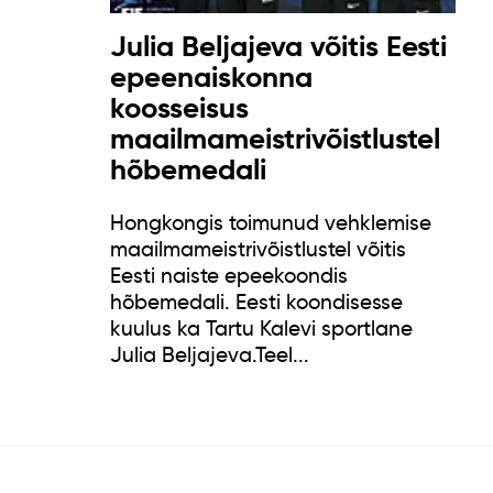
Julia Beljajeva võitis Eesti
epeenaiskonna
koosseisus
maailmameistrivõistlustel
hõbemedali
Hongkongis toimunud vehklemise
maailmameistrivõistlustel võitis
Eesti naiste epeekoondis
hõbemedali. Eesti koondisesse
kuulus ka Tartu Kalevi sportlane
Julia Beljajeva.Teel...