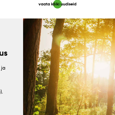
vaata kõiki uudiseid
us
 ja
).