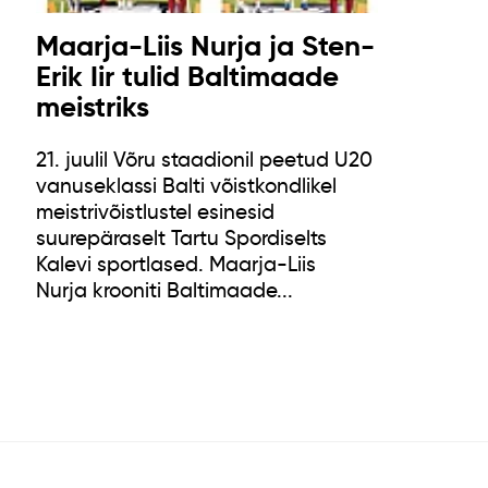
Maarja-Liis Nurja ja Sten-
Erik Iir tulid Baltimaade
meistriks
21. juulil Võru staadionil peetud U20
vanuseklassi Balti võistkondlikel
meistrivõistlustel esinesid
suurepäraselt Tartu Spordiselts
Kalevi sportlased. Maarja-Liis
Nurja krooniti Baltimaade...