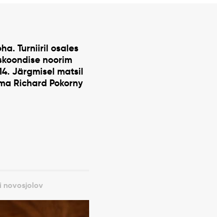
a. Turniiril osales
iskoondise noorim
:14. Järgmisel matsil
ama Richard Pokorny
i novosjolov