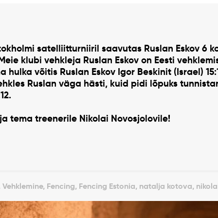
kholmi satelliitturniiril saavutas Ruslan Eskov 6 koh
 Meie klubi vehkleja Ruslan Eskov on Eesti vehklem
a hulka võitis Ruslan Eskov Igor Beskinit (Israel) 15
ehkles Ruslan väga hästi, kuid pidi lõpuks tunnist
12.
ja tema treenerile Nikolai Novosjolovile!
 Vehklemine, Fencing, Fencing Estonia, natalja kotova, nikola