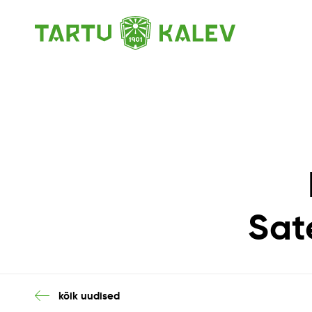
Sate
kõik uudised