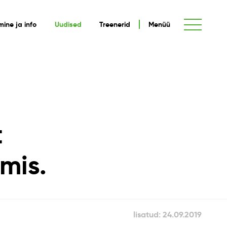
umine ja info
Uudised
Treenerid
Menüü
t
lmis.
lisatud: 24.09.2019