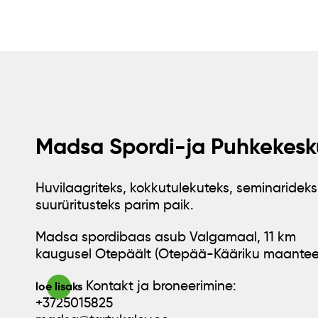
Madsa Spordi-ja Puhkekesk
Huvilaagriteks, kokkutulekuteks, seminarideks
suurüritusteks parim paik.
Madsa spordibaas asub Valgamaal, 11 km
kaugusel Otepäält (Otepää-Kääriku maantee
Kontakt ja broneerimine:
loe lisaks
+3725015825