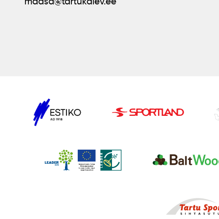
madsa@tartukalev.ee