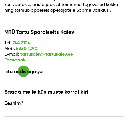
kus võetakse aasta jooksul toimunud tegevused kokku
ning toimub õppereis õpetajatele Soome Varkausi.
MTÜ Tartu Spordiselts Kalev
744 2124
Tel:
5330 1290
Mob:
tartukalev@tartukalev.ee
E-mail:
Facebook
liitu uudiskirjaga
Saada meile küsimuste korral kiri
Eesnimi*