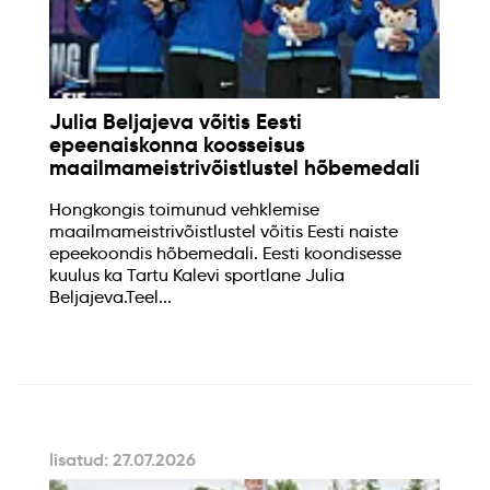
Julia Beljajeva võitis Eesti
epeenaiskonna koosseisus
maailmameistrivõistlustel hõbemedali
Hongkongis toimunud vehklemise
maailmameistrivõistlustel võitis Eesti naiste
epeekoondis hõbemedali. Eesti koondisesse
kuulus ka Tartu Kalevi sportlane Julia
Beljajeva.Teel...
lisatud: 27.07.2026