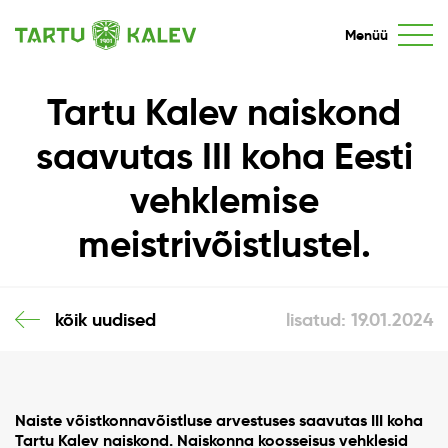
Menüü
Tartu Kalev naiskond
saavutas III koha Eesti
vehklemise
meistrivõistlustel.
kõik uudised
lisatud: 19.01.2024
Naiste võistkonnavõistluse
arvestuses saavutas III koha
Tartu Kalev naiskond. Naiskonna koosseisus vehklesid