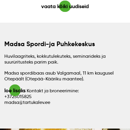
vaata kõiki uudiseid
Madsa Spordi-ja Puhkekeskus
Huvilaagriteks, kokkutulekuteks, seminarideks ja
suurüritusteks parim paik.
Madsa spordibaas asub Valgamaal, 11 km kaugusel
Otepäält (Otepää-Kääriku maantee).
loe lisaks
Kontakt ja broneerimine:
+3725015825
madsa@tartukalev.ee