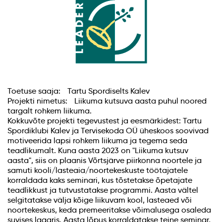
Toetuse saaja: Tartu Spordiselts Kalev
Projekti nimetus: Liikuma kutsuva aasta puhul noored
targalt rohkem liikuma.
Kokkuvõte projekti tegevustest ja eesmärkidest: Tartu
Spordiklubi Kalev ja Tervisekoda OÜ üheskoos soovivad
motiveerida lapsi rohkem liikuma ja tegema seda
teadlikumalt. Kuna aasta 2023 on "Liikuma kutsuv
aasta", siis on plaanis Võrtsjärve piirkonna noortele ja
samuti kooli/lasteaia/noortekeskuste töötajatele
korraldada kaks seminari, kus tõstetakse õpetajate
teadlikkust ja tutvustatakse programmi. Aasta vältel
selgitatakse välja kõige liikuvam kool, lasteaed või
noortekeskus, keda premeeritakse võimalusega osaleda
suvises laagris. Aasta lõpus korraldatakse teine seminar,