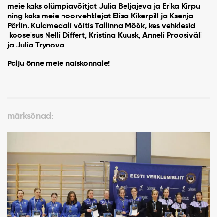
meie kaks olümpiavõitjat Julia Beljajeva ja Erika Kirpu
ning kaks meie noorvehklejat Elisa Kikerpill ja Ksenja
Pärlin. Kuldmedali võitis Tallinna Mõõk, kes vehklesid
kooseisus Nelli Differt, Kristina Kuusk, Anneli Proosiväli
ja Julia Trynova.
Palju õnne meie naiskonnale!
märksõnad: