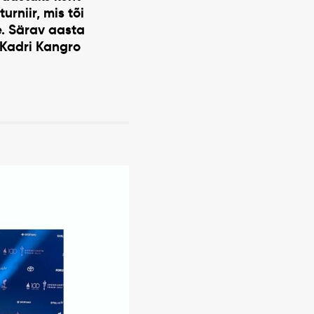
urniir, mis tõi
. Särav aasta
. Kadri Kangro