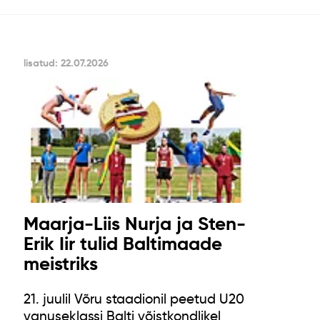
lisatud: 22.07.2026
Maarja-Liis Nurja ja Sten-
Erik Iir tulid Baltimaade
meistriks
21. juulil Võru staadionil peetud U20
vanuseklassi Balti võistkondlikel