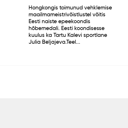
Hongkongis toimunud vehklemise
maailmameistrivõistlustel võitis
Eesti naiste epeekoondis
hõbemedali. Eesti koondisesse
kuulus ka Tartu Kalevi sportlane
Julia Beljajeva.Teel...