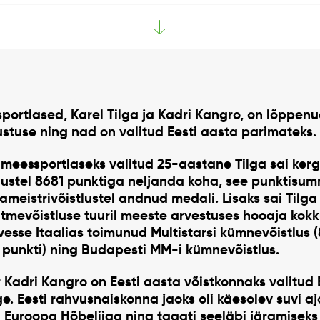
sportlased, Karel Tilga ja Kadri Kangro, on lõppen
stuse ning nad on valitud Eesti aasta parimateks.
meessportlaseks valitud 25-aastane Tilga sai kerg
ustel 8681 punktiga neljanda koha, see punktisumm
eistrivõistlustel andnud medali. Lisaks sai Tilg
itmevõistluse tuuril meeste arvestuses hooaja kokk
rvesse Itaalias toimunud Multistarsi kümnevõistlus (
 punkti) ning Budapesti MM-i kümnevõistlus.
r Kadri Kangro on Eesti aasta võistkonnaks valitud 
ge. Eesti rahvusnaiskonna jaoks oli käesolev suvi aj
 Euroopa Hõbeliiga ning tagati seeläbi järgmiseks