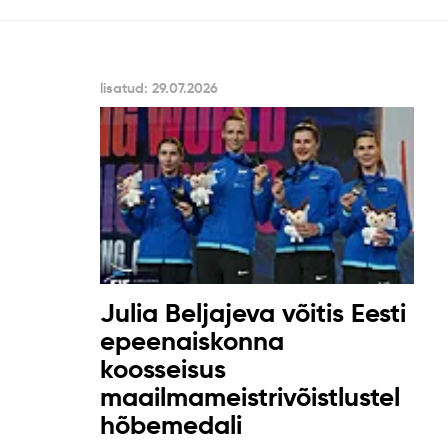
lisatud: 29.07.2026
Julia Beljajeva võitis Eesti
epeenaiskonna
koosseisus
maailmameistrivõistlustel
hõbemedali