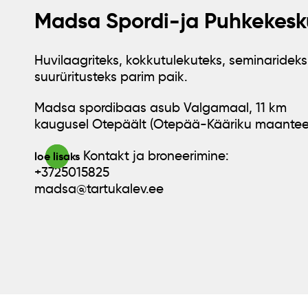
Madsa Spordi-ja Puhkekesk
Huvilaagriteks, kokkutulekuteks, seminarideks
suurüritusteks parim paik.
Madsa spordibaas asub Valgamaal, 11 km
kaugusel Otepäält (Otepää-Kääriku maantee
Kontakt ja broneerimine:
loe lisaks
+3725015825
madsa@tartukalev.ee