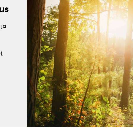
us
 ja
).