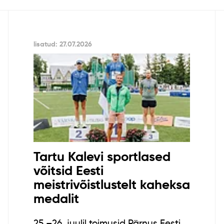
lisatud: 27.07.2026
Tartu Kalevi sportlased
võitsid Eesti
meistrivõistlustelt kaheksa
medalit
25.–26. juulil toimusid Pärnus Eesti