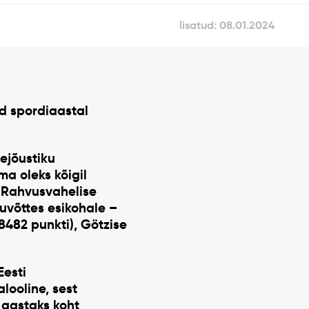
lisatud: 08.01.2024
ud spordiaastal
ejõustiku
a oleks kõigil
a Rahvusvahelise
uvõttes esikohale –
8482 punkti), Götzise
Eesti
alooline, sest
 aastaks koht