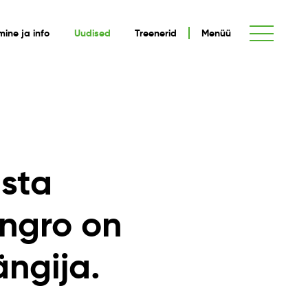
umine ja info
Uudised
Treenerid
Menüü
asta
angro on
ängija.