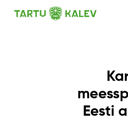
Kar
meesspo
Eesti 