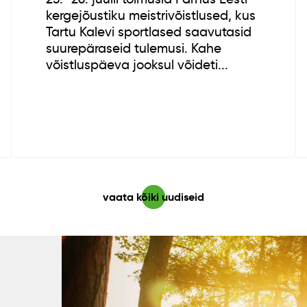
kergejõustiku meistrivõistlused, kus
Tartu Kalevi sportlased saavutasid
suurepäraseid tulemusi. Kahe
võistluspäeva jooksul võideti...
vaata kõiki uudiseid