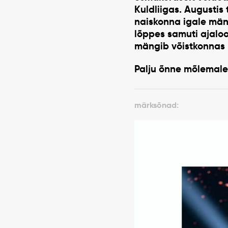
Kuldliigas. Augustis 
naiskonna igale män
lõppes samuti ajalool
mängib võistkonnas l
Palju õnne mõlemale
märksõnad: