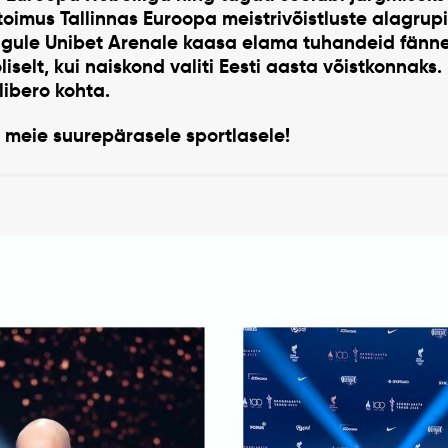
toimus Tallinnas Euroopa meistrivõistluste alagrupit
gule Unibet Arenale kaasa elama tuhandeid fänne
iselt, kui naiskond valiti Eesti aasta võistkonnaks
ibero kohta.
 meie suurepärasele sportlasele!