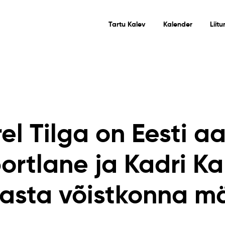
Tartu Kalev
Kalender
Liit
el Tilga on Eesti a
rtlane ja Kadri K
aasta võistkonna m