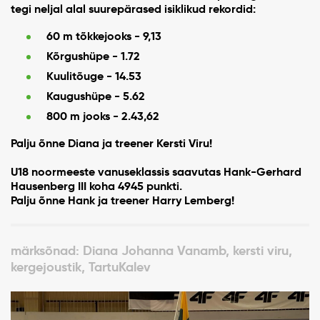
tegi neljal alal suurepärased isiklikud rekordid:
60 m tõkkejooks - 9,13
Kõrgushüpe - 1.72
Kuulitõuge - 14.53
Kaugushüpe - 5.62
800 m jooks - 2.43,62
Palju õnne Diana ja treener Kersti Viru!
U18 noormeeste vanuseklassis saavutas Hank-Gerhard
Hausenberg III koha 4945 punkti.
Palju õnne Hank ja treener Harry Lemberg!
märksõnad: Diana Johanna Vanamb, kersti viru,
kergejoustik, TartuKalev