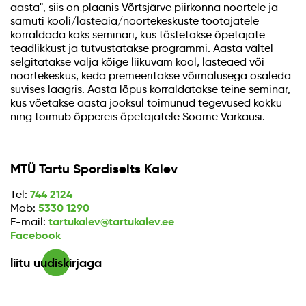
aasta", siis on plaanis Võrtsjärve piirkonna noortele ja
samuti kooli/lasteaia/noortekeskuste töötajatele
korraldada kaks seminari, kus tõstetakse õpetajate
teadlikkust ja tutvustatakse programmi. Aasta vältel
selgitatakse välja kõige liikuvam kool, lasteaed või
noortekeskus, keda premeeritakse võimalusega osaleda
suvises laagris. Aasta lõpus korraldatakse teine seminar,
kus võetakse aasta jooksul toimunud tegevused kokku
ning toimub õppereis õpetajatele Soome Varkausi.
MTÜ Tartu Spordiselts Kalev
744 2124
Tel:
5330 1290
Mob:
tartukalev@tartukalev.ee
E-mail:
Facebook
liitu uudiskirjaga