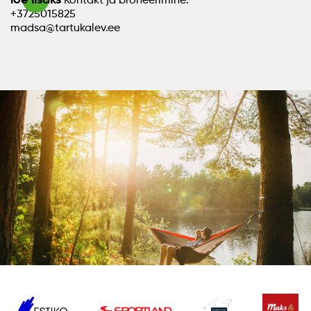
+3725015825
madsa@tartukalev.ee