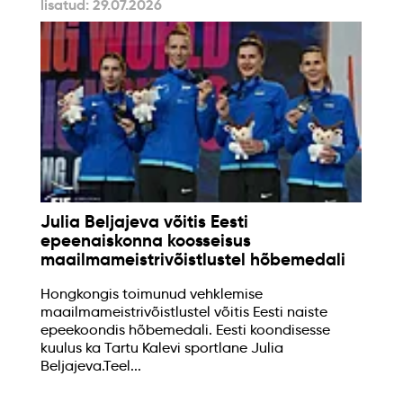
lisatud: 29.07.2026
Julia Beljajeva võitis Eesti
epeenaiskonna koosseisus
maailmameistrivõistlustel hõbemedali
Hongkongis toimunud vehklemise
maailmameistrivõistlustel võitis Eesti naiste
epeekoondis hõbemedali. Eesti koondisesse
kuulus ka Tartu Kalevi sportlane Julia
Beljajeva.Teel...