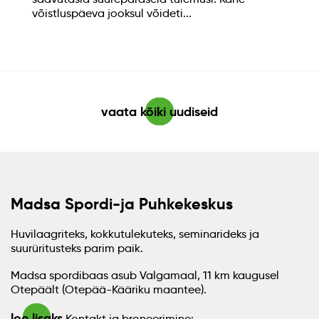
võistluspäeva jooksul võideti...
vaata kõiki uudiseid
Madsa Spordi-ja Puhkekeskus
Huvilaagriteks, kokkutulekuteks, seminarideks ja
suurüritusteks parim paik.
Madsa spordibaas asub Valgamaal, 11 km kaugusel
Otepäält (Otepää-Kääriku maantee).
loe lisaks
Kontakt ja broneerimine: