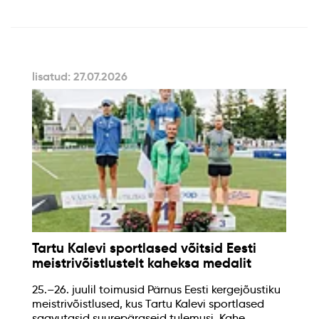
lisatud: 27.07.2026
Tartu Kalevi sportlased võitsid Eesti
meistrivõistlustelt kaheksa medalit
25.–26. juulil toimusid Pärnus Eesti kergejõustiku
meistrivõistlused, kus Tartu Kalevi sportlased
saavutasid suurepäraseid tulemusi. Kahe