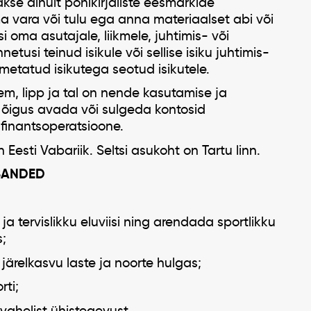
akse ainult põhikirjaliste eesmärkide
a vara või tulu ega anna materiaalset abi või
i oma asutajale, liikmele, juhtimis- või
netusi teinud isikule või sellise isiku juhtimis-
imetatud isikutega seotud isikutele.
m, lipp ja tal on nende kasutamise ja
n õigus avada või sulgeda kontosid
 finantsoperatsioone.
 Eesti Vabariik. Seltsi asukoht on Tartu linn.
ESANDED
ja tervislikku eluviisi ning arendada sportlikku
;
järelkasvu laste ja noorte hulgas;
ti;
 vahelist ühistegevust.