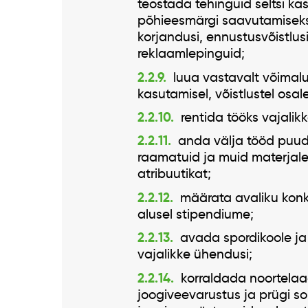
teostada tehinguid seltsi k
põhieesmärgi saavutamiseks v
korjandusi, ennustusvõistlusi
reklaamlepinguid;
luua vastavalt võimalu
kasutamisel, võistlustel osa
rentida tööks vajalikk
anda välja tööd puudu
raamatuid ja muid materjale
atribuutikat;
määrata avaliku konku
alusel stipendiume;
avada spordikoole ja
vajalikke ühendusi;
korraldada noortelaa
joogiveevarustus ja prügi s