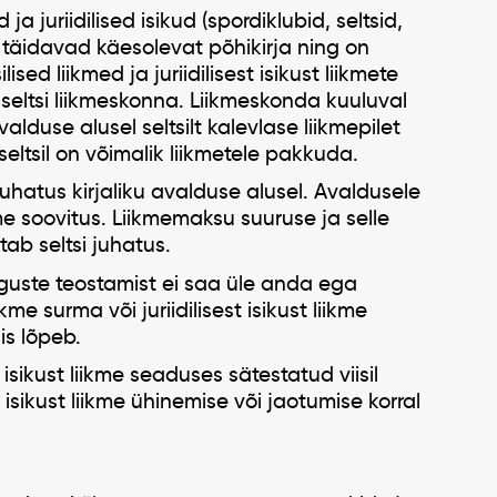
d ja juriidilised isikud (spordiklubid, seltsid,
 täidavad käesolevat põhikirja ning on
ised liikmed ja juriidilisest isikust liikmete
seltsi liikmeskonna. Liikmeskonda kuuluval
lduse alusel seltsilt kalevlase liikmepilet
eltsil on võimalik liikmetele pakkuda.
juhatus kirjaliku avalduse alusel. Avaldusele
kme soovitus. Liikmemaksu suuruse ja selle
tab seltsi juhatus.
eõiguste teostamist ei saa üle anda ega
kme surma või juriidilisest isikust liikme
is lõpeb.
st isikust liikme seaduses sätestatud viisil
isikust liikme ühinemise või jaotumise korral