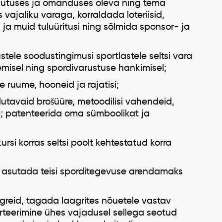
asutuses ja omanduses oleva ning tema
ajaliku varaga, korraldada loteriisid,
 ja muid tuluüritusi ning sõlmida sponsor- ja
stele soodustingimusi sportlastele seltsi vara
lemisel ning spordivarustuse hankimisel;
e ruume, hooneid ja rajatisi;
tavaid brošüüre, metoodilisi vahendeid,
; patenteerida oma sümboolikat ja
rsi korras seltsi poolt kehtestatud korra
 asutada teisi sporditegevuse arendamaks
greid, tagada laagrites nõuetele vastav
orteerimine ühes vajadusel sellega seotud