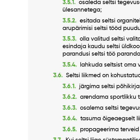
osaleda seltsi tegevu
ülesannetega;
esitada seltsi organit
arupärimisi seltsi tööd puud
olla valitud seltsi val
esindaja kaudu seltsi üldkoo
parandusi seltsi töö paranda
lahkuda seltsist oma v
Seltsi liikmed on kohustatu
järgima seltsi põhikirja
arendama sportlikku t
osalema seltsi tegevu
tasuma õigeaegselt l
propageerima terveid e
Kui seltsi liige süstemaatilis