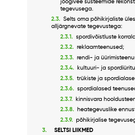
joogivee süsteemide rekonst
tegevusega.
Selts oma põhikirjaliste ül
alljärgnevate tegevustega:
spordivõistluste korra
reklaamteenused;
rendi- ja üürimisteenu
kultuuri- ja spordiürit
trükiste ja spordialas
spordialased teenus
kinnisvara hooldustee
heategevuslike ennust
põhikirjalise tegevus
SELTSI LIIKMED