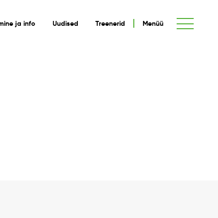
umine ja info
Uudised
Treenerid
Menüü