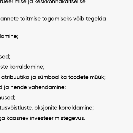
rueerimise ja keskkonnakaitselise
esannete täitmise tagamiseks võib tegelda
ldamine;
sed;
uste korraldamine;
e atribuutika ja sümboolika toodete müük;
ed ja nende vahendamine;
nused;
usvõistluste, oksjonite korraldamine;
ega kaasnev investeerimistegevus.