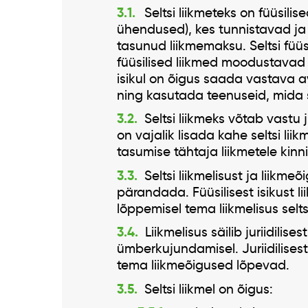
Seltsi liikmeteks on füüsilise
ühendused), kes tunnistavad ja
tasunud liikmemaksu. Seltsi füüsil
füüsilised liikmed moodustavad 
isikul on õigus saada vastava ava
ning kasutada teenuseid, mida s
Seltsi liikmeks võtab vastu 
on vajalik lisada kahe seltsi lii
tasumise tähtaja liikmetele kinni
Seltsi liikmelisust ja liikm
pärandada. Füüsilisest isikust lii
lõppemisel tema liikmelisus selts
Liikmelisus säilib juriidilise
ümberkujundamisel. Juriidilisest 
tema liikmeõigused lõpevad.
Seltsi liikmel on õigus: