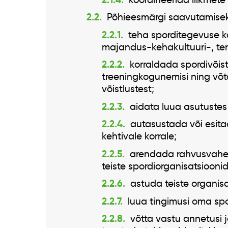
Põhieesmärgi saavutamiseks
teha sporditegevuse ko
majandus-kehakultuuri-, terv
korraldada spordivõist
treeningkogunemisi ning võta
võistlustest;
aidata luua asutustes
autasustada või esita
kehtivale korrale;
arendada rahvusvaheli
teiste spordiorganisatsiooni
astuda teiste organisa
luua tingimusi oma spo
võtta vastu annetusi ja