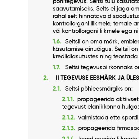
põhitegevus. Seltsi tulu kasutat
saavutamiseks. Selts ei jaga om
rahaliselt hinnatavaid soodustus
kontrollorgani liikmele, temale an
või kontrollorgani liikmele ega n
Seltsil on oma märk, emblee
käsutamise ainuõigus. Seltsil o
krediidiasutustes ning teostada
Seltsi tegevuspiirkonnaks on
II TEGEVUSE EESMÄRK JA ÜL
Seltsi põhieesmärgiks on:
propageerida aktiivset 
tegevust elanikkonna hulgas
valmistada ette spordi 
propageerida firmaspor
koordineerida liikmete