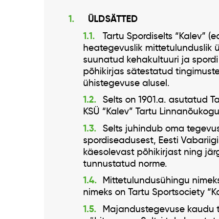
ÜLDSÄTTED
Tartu Spordiselts “Kalev” (e
heategevuslik mittetulunduslik 
suunatud kehakultuuri ja spordi 
põhikirjas sätestatud tingimust
ühistegevuse alusel.
Selts on 1901.a. asutatud Ta
KSÜ “Kalev” Tartu Linnanõukogu
Selts juhindub oma tegevu
spordiseadusest, Eesti Vabariigi
käesolevast põhikirjast ning jär
tunnustatud norme.
Mittetulundusühingu nimeks 
nimeks on Tartu Sportsociety “K
Majandustegevuse kaudu tu