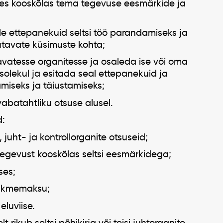
ses kooskõlas tema tegevuse eesmärkide ja
ele ettepanekuid seltsi töö parandamiseks ja
utavate küsimuste kohta;
itavatesse organitesse ja osaleda ise või oma
solekul ja esitada seal ettepanekuid ja
miseks ja täiustamiseks;
abatahtliku otsuse alusel.
d:
, juht- ja kontrollorganite otsuseid;
egevust kooskõlas seltsi eesmärkidega;
ses;
iikmemaksu;
luviise.
elt rikub seltsi põhikirja või teisi juhtorganite