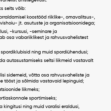
 selts võib:
rraldamisel koostööd riiklike-, omavalitsus-,
ishoiu- jt. asutuste ja organisatsioonidega;
lusi, -kursusi, -seminare ja
b osa vabariiklikest ja rahvusvahelistest
 spordiklubisid ning muid spordiühendusi;
da autasustamiseks seltsi liikmeid vastavalt
si sidemeid, võtta osa rahvusvaheliste ja
de tööst ja sõlmida vastavaid lepinguid;
tsioonide liikmeks;
rtlaskonnale sportimiseks;
 kingitusi ning muid varalisi eraldusi,