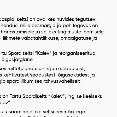
daspidi selts) on avalikes huvides tegutsev
ühendus, mille eesmärgid ja põhitegevus on
harrastamisele ja selleks tingimuste loomisele
el liikmete vabatahtlikkuse, omaalgatuse ja
rtu Spordiseltsi “Kalev” ja reorganiseeritud
 õigusjärglane.
ses mittetulundusühingute seadusest,
s kehtivatest seadustest, õigusaktidest ja
gib spordiliikumises rahvusvaheliselt
on Tartu Spordiselts “Kalev”, inglise keelseks
alev”.
lu saamine ei ole seltsi eesmärk ega