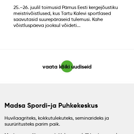
25.–26. juulil toimusid Pärnus Eesti kergejõustiku
meistrivõistlused, kus Tartu Kalevi sportlased
saavutasid suurepäraseid tulemusi. Kahe
võistluspäeva jooksul võideti...
vaata kõiki uudiseid
Madsa Spordi-ja Puhkekeskus
Huvilaagriteks, kokkutulekuteks, seminarideks ja
suurüritusteks parim paik.