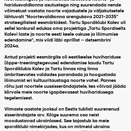
haridusvaldkonna asutustega ning suurendada nende
võimekust vastata noorte vajadustele ja väljakutsetele
lähtuvalt "Noortevaldkonna arengukava 2021-2035"
strateegilistest eesmärkidest. Tartu Spordiklubi Kalev oli
sellel konkursil edukas oma projektiga „Tartu Spordiselts
Kalevi laste ja noorte eesti keele oskuse ja lõimumise
edendamine“, mis viidi läbi aprillist – detsembrini
2024a.
Antud projekti eesmärgiks oli eestikeelse huvihariduse
(õppe-treeningtegevuse) edendamise kaudu Tartu
Spordiklubis Kalev ja Tartu linnas ning linna
ümbritsevates valdades parandada ja hoogustada
lõimumist eri kultuuritaustaga noorte vahel. Pannes
rõhu just noortele uussisserändajatele, kes võivad jääda
kõrvale meie noorte igapäevasest huviharidusega
tegelemisest.
Viimaste aastate jooksul on Eestis tublisti suurenenud
sisserändajate arv. Kõige suurema osa neist
moodustavad ukrainlased. See kajastub ka meie
spordiklubi nimekirjades, kus on mitmeid ukraina