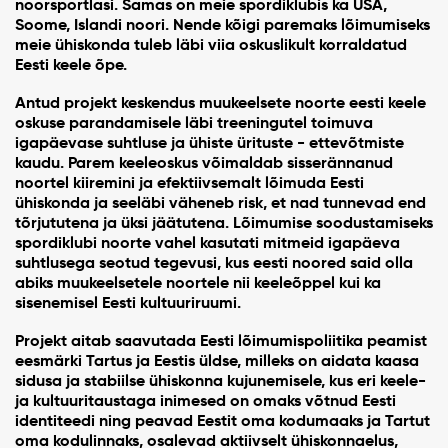
noorsportlasi. Samas on meie spordiklubis ka USA,
Soome, Islandi noori. Nende kõigi paremaks lõimumiseks
meie ühiskonda tuleb läbi viia oskuslikult korraldatud
Eesti keele õpe.
Antud projekt keskendus muukeelsete noorte eesti keele
oskuse parandamisele läbi treeningutel toimuva
igapäevase suhtluse ja ühiste ürituste - ettevõtmiste
kaudu. Parem keeleoskus võimaldab sisserännanud
noortel kiiremini ja efektiivsemalt lõimuda Eesti
ühiskonda ja seeläbi väheneb risk, et nad tunnevad end
tõrjututena ja üksi jäätutena. Lõimumise soodustamiseks
spordiklubi noorte vahel kasutati mitmeid igapäeva
suhtlusega seotud tegevusi, kus eesti noored said olla
abiks muukeelsetele noortele nii keeleõppel kui ka
sisenemisel Eesti kultuuriruumi.
Projekt aitab saavutada Eesti lõimumispoliitika peamist
eesmärki Tartus ja Eestis üldse, milleks on aidata kaasa
sidusa ja stabiilse ühiskonna kujunemisele, kus eri keele-
ja kultuuritaustaga inimesed on omaks võtnud Eesti
identiteedi ning peavad Eestit oma kodumaaks ja Tartut
oma kodulinnaks, osalevad aktiivselt ühiskonnaelus,