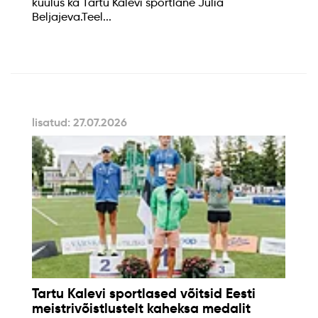
kuulus ka Tartu Kalevi sportlane Julia
Beljajeva.Teel...
lisatud: 27.07.2026
Tartu Kalevi sportlased võitsid Eesti
meistrivõistlustelt kaheksa medalit