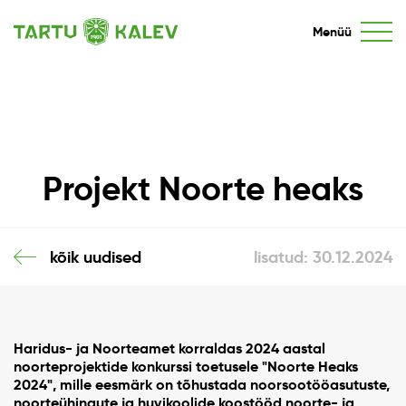
Menüü
Projekt Noorte heaks
kõik uudised
lisatud: 30.12.2024
Haridus- ja Noorteamet korraldas 2024 aastal
noorteprojektide konkurssi toetusele "Noorte Heaks
2024", mille eesmärk on tõhustada noorsootööasutuste,
noorteühingute ja huvikoolide koostööd noorte- ja