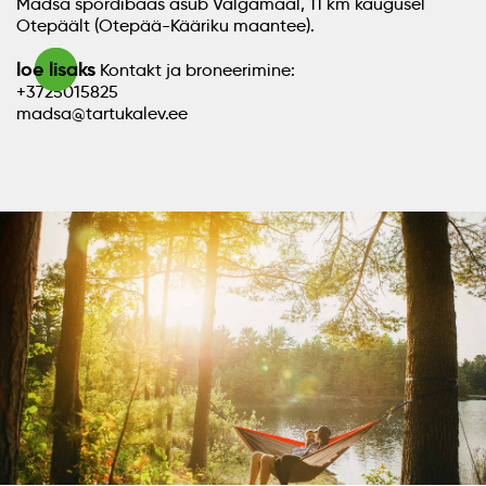
Madsa spordibaas asub Valgamaal, 11 km kaugusel
Otepäält (Otepää-Kääriku maantee).
loe lisaks
Kontakt ja broneerimine:
+3725015825
madsa@tartukalev.ee