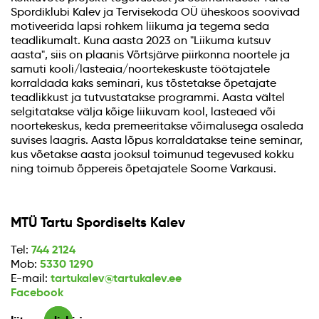
Spordiklubi Kalev ja Tervisekoda OÜ üheskoos soovivad
motiveerida lapsi rohkem liikuma ja tegema seda
teadlikumalt. Kuna aasta 2023 on "Liikuma kutsuv
aasta", siis on plaanis Võrtsjärve piirkonna noortele ja
samuti kooli/lasteaia/noortekeskuste töötajatele
korraldada kaks seminari, kus tõstetakse õpetajate
teadlikkust ja tutvustatakse programmi. Aasta vältel
selgitatakse välja kõige liikuvam kool, lasteaed või
noortekeskus, keda premeeritakse võimalusega osaleda
suvises laagris. Aasta lõpus korraldatakse teine seminar,
kus võetakse aasta jooksul toimunud tegevused kokku
ning toimub õppereis õpetajatele Soome Varkausi.
MTÜ Tartu Spordiselts Kalev
744 2124
Tel:
5330 1290
Mob:
tartukalev@tartukalev.ee
E-mail:
Facebook