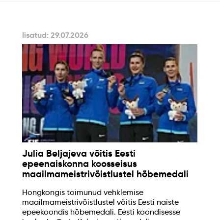
lisatud: 29.07.2026
Julia Beljajeva võitis Eesti
epeenaiskonna koosseisus
maailmameistrivõistlustel hõbemedali
Hongkongis toimunud vehklemise
maailmameistrivõistlustel võitis Eesti naiste
epeekoondis hõbemedali. Eesti koondisesse