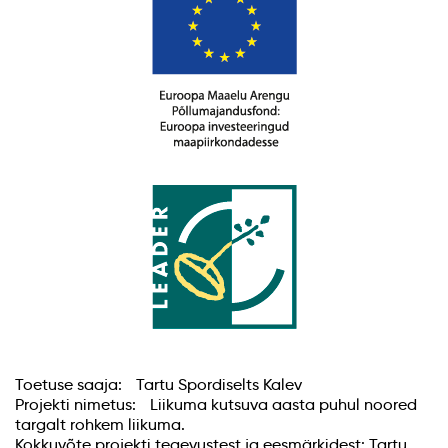
Toetuse saaja: Tartu Spordiselts Kalev
Projekti nimetus: Liikuma kutsuva aasta puhul noored
targalt rohkem liikuma.
Kokkuvõte projekti tegevustest ja eesmärkidest: Tartu