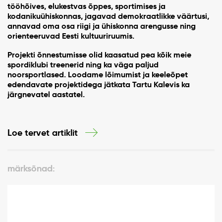
tööhõives, elukestvas õppes, sportimises ja
kodanikuühiskonnas, jagavad demokraatlikke väärtusi,
annavad oma osa riigi ja ühiskonna arengusse ning
orienteeruvad Eesti kultuuriruumis.
Projekti õnnestumisse olid kaasatud pea kõik meie
spordiklubi treenerid ning ka väga paljud
noorsportlased. Loodame lõimumist ja keeleõpet
edendavate projektidega jätkata Tartu Kalevis ka
järgnevatel aastatel.
Loe tervet artiklit
märksõnad: