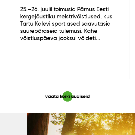
25.–26. juulil toimusid Pärnus Eesti
kergejõustiku meistrivõistlused, kus
Tartu Kalevi sportlased saavutasid
suurepäraseid tulemusi. Kahe
võistluspäeva jooksul võideti...
vaata kõiki uudiseid