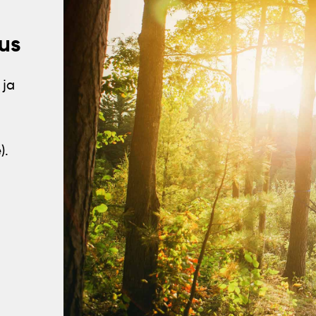
us
 ja
).