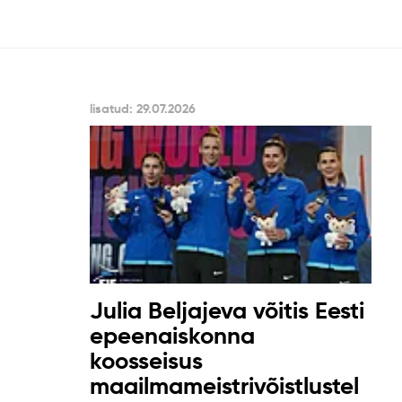
lisatud: 29.07.2026
Julia Beljajeva võitis Eesti
epeenaiskonna
koosseisus
maailmameistrivõistlustel