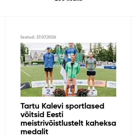
lisatud: 27.07.2026
Tartu Kalevi sportlased
võitsid Eesti
meistrivõistlustelt kaheksa
medalit