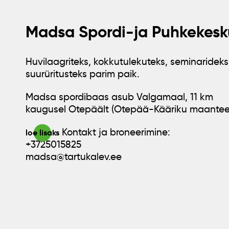
Madsa Spordi-ja Puhkekesk
Huvilaagriteks, kokkutulekuteks, seminarideks
suurüritusteks parim paik.
Madsa spordibaas asub Valgamaal, 11 km
kaugusel Otepäält (Otepää-Kääriku maantee
Kontakt ja broneerimine:
loe lisaks
+3725015825
madsa@tartukalev.ee