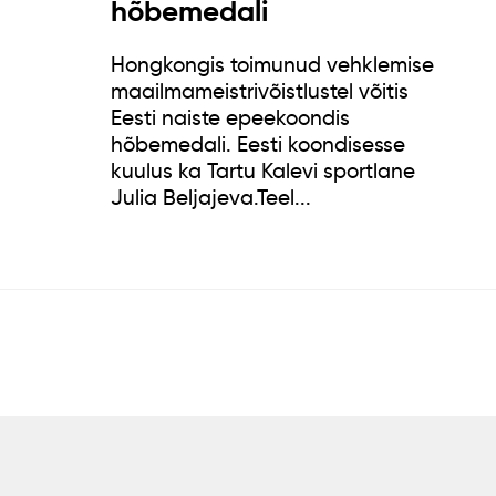
hõbemedali
Hongkongis toimunud vehklemise
maailmameistrivõistlustel võitis
Eesti naiste epeekoondis
hõbemedali. Eesti koondisesse
kuulus ka Tartu Kalevi sportlane
Julia Beljajeva.Teel...