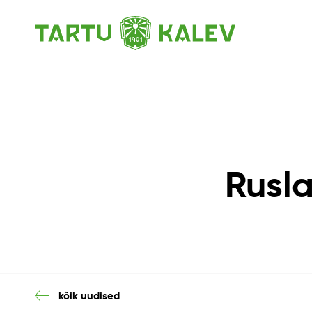
Rusla
kõik uudised