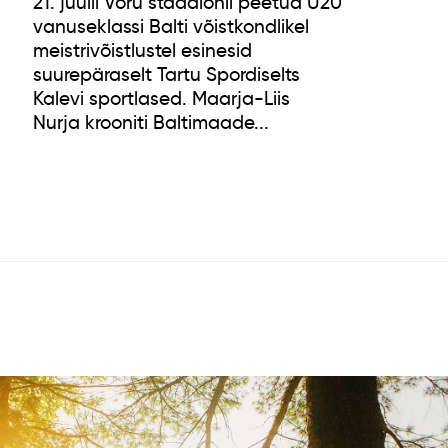
21. juulil Võru staadionil peetud U20
vanuseklassi Balti võistkondlikel
meistrivõistlustel esinesid
suurepäraselt Tartu Spordiselts
Kalevi sportlased. Maarja-Liis
Nurja krooniti Baltimaade...