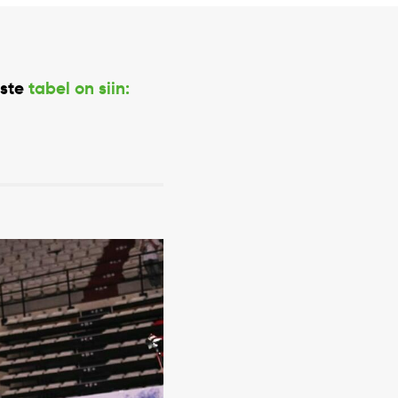
uste
tabel on siin: