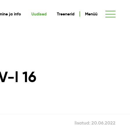
umine ja info
Uudised
Treenerid
Menüü
V-l 16
lisatud: 20.06.2022