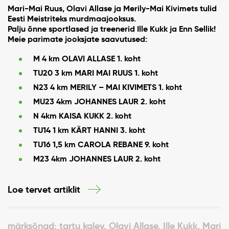
Mari-Mai Ruus, Olavi Allase ja Merily-Mai Kivimets tulid
Eesti Meistriteks murdmaajooksus.
Palju õnne sportlased ja treenerid Ille Kukk ja Enn Sellik!
Meie parimate jooksjate saavutused:
M 4 km OLAVI ALLASE 1. koht
TU20 3 km MARI MAI RUUS 1. koht
N23 4 km MERILY – MAI KIVIMETS 1. koht
MU23 4km JOHANNES LAUR 2. koht
N 4km KAISA KUKK 2. koht
TU14 1 km KÄRT HANNI 3. koht
TU16 1,5 km CAROLA REBANE 9. koht
M23 4km JOHANNES LAUR 2. koht
Loe tervet artiklit
märksõnad: tartu kalev, Olavi Allase, Ille Kukk, Mari