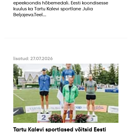
epeekoondis hõbemedali. Eesti koondisesse
kuulus ka Tartu Kalevi sportlane Julia
Beljajeva.Teel...
lisatud: 27.07.2026
Tartu Kalevi sportlased võitsid Eesti