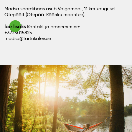
Madsa spordibaas asub Valgamaal, 11 km kaugusel
Otepäält (Otepää-Kääriku maantee).
loe lisaks
Kontakt ja broneerimine:
+3725015825
madsa@tartukalev.ee