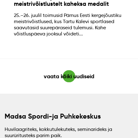
meistrivõistlustelt kaheksa medalit
25.–26. juulil toimusid Pärnus Eesti kergejõustiku
meistrivõistlused, kus Tartu Kalevi sportlased
saavutasid suurepäraseid tulemusi. Kahe
võistluspäeva jooksul võideti...
vaata kõiki uudiseid
Madsa Spordi-ja Puhkekeskus
Huvilaagriteks, kokkutulekuteks, seminarideks ja
suurüritusteks parim paik.