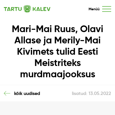
Menüü
Mari-Mai Ruus, Olavi
Allase ja Merily-Mai
Kivimets tulid Eesti
Meistriteks
murdmaajooksus
kõik uudised
lisatud: 13.05.2022