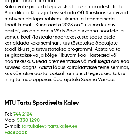
targalt rohkem liikuma.
Kokkuvõte projekti tegevustest ja eesmärkidest: Tartu
Spordiklubi Kalev ja Tervisekoda OÜ üheskoos soovivad
motiveerida lapsi rohkem liikuma ja tegema seda
teadlikumalt. Kuna aasta 2023 on "Liikuma kutsuv
aasta", siis on plaanis Võrtsjärve piirkonna noortele ja
samuti kooli/lasteaia/noortekeskuste töötajatele
korraldada kaks seminari, kus tõstetakse õpetajate
teadlikkust ja tutvustatakse programmi. Aasta vältel
selgitatakse välja kõige liikuvam kool, lasteaed või
noortekeskus, keda premeeritakse võimalusega osaleda
suvises laagris. Aasta lõpus korraldatakse teine seminar,
kus võetakse aasta jooksul toimunud tegevused kokku
ning toimub õppereis õpetajatele Soome Varkausi.
MTÜ Tartu Spordiselts Kalev
744 2124
Tel:
5330 1290
Mob:
tartukalev@tartukalev.ee
E-mail:
Facebook