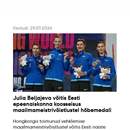
lisatud: 29.07.2026
Julia Beljajeva võitis Eesti
epeenaiskonna koosseisus
maailmameistrivõistlustel hõbemedali
Hongkongis toimunud vehklemise
maailmameistrivõistlustel võitis Eesti naiste