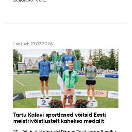
lisatud: 27.07.2026
Tartu Kalevi sportlased võitsid Eesti
meistrivõistlustelt kaheksa medalit
25.–26. juulil toimusid Pärnus Eesti kergejõustiku