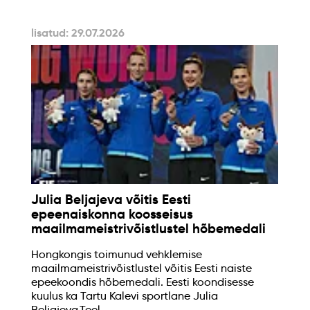
lisatud: 29.07.2026
Julia Beljajeva võitis Eesti
epeenaiskonna koosseisus
maailmameistrivõistlustel hõbemedali
Hongkongis toimunud vehklemise
maailmameistrivõistlustel võitis Eesti naiste
epeekoondis hõbemedali. Eesti koondisesse
kuulus ka Tartu Kalevi sportlane Julia
Beljajeva.Teel...