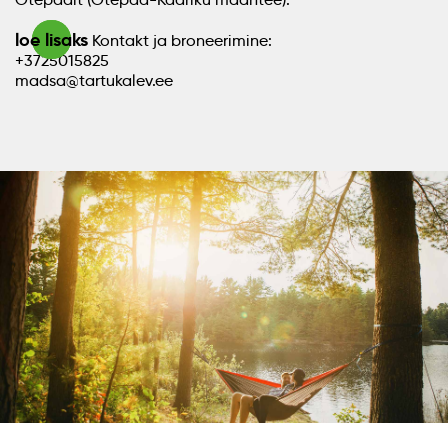
loe lisaks
Kontakt ja broneerimine:
+3725015825
madsa@tartukalev.ee