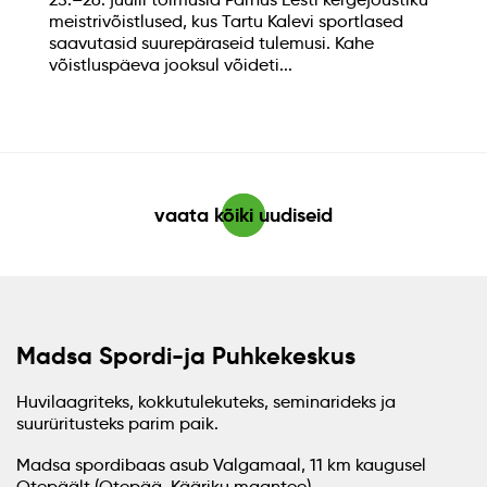
meistrivõistlused, kus Tartu Kalevi sportlased
saavutasid suurepäraseid tulemusi. Kahe
võistluspäeva jooksul võideti...
vaata kõiki uudiseid
Madsa Spordi-ja Puhkekeskus
Huvilaagriteks, kokkutulekuteks, seminarideks ja
suurüritusteks parim paik.
Madsa spordibaas asub Valgamaal, 11 km kaugusel
Otepäält (Otepää-Kääriku maantee).