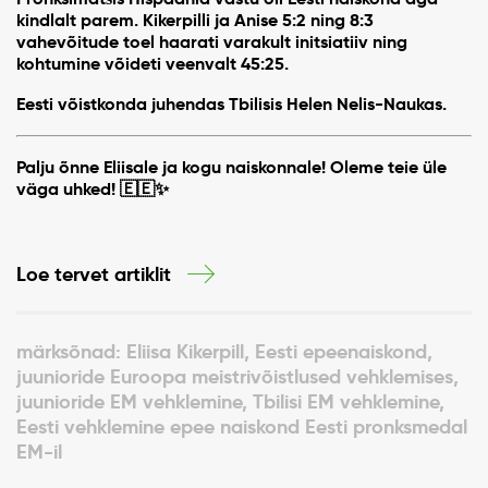
kindlalt parem. Kikerpilli ja Anise 5:2 ning 8:3
vahevõitude toel haarati varakult initsiatiiv ning
kohtumine võideti veenvalt 45:25.
Eesti võistkonda juhendas Tbilisis
Helen Nelis-Naukas
.
Palju õnne Eliisale ja kogu naiskonnale! Oleme teie üle
väga uhked! 🇪🇪✨
Loe tervet artiklit
märksõnad: Eliisa Kikerpill, Eesti epeenaiskond,
juunioride Euroopa meistrivõistlused vehklemises,
juunioride EM vehklemine, Tbilisi EM vehklemine,
Eesti vehklemine epee naiskond Eesti pronksmedal
EM-il