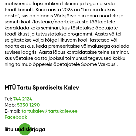
motiveerida lapsi rohkem liikuma ja tegema seda
teadlikumalt. Kuna aasta 2023 on "Liikuma kutsuv
aasta", siis on plaanis Võrtsjärve piirkonna noortele ja
samuti kooli/lasteaia/noortekeskuste töötajatele
korraldada kaks seminari, kus tõstetakse õpetajate
teadlikkust ja tutvustatakse programmi. Aasta vältel
selgitatakse välja kõige liikuvam kool, lasteaed või
noortekeskus, keda premeeritakse võimalusega osaleda
suvises laagris. Aasta lõpus korraldatakse teine seminar,
kus võetakse aasta jooksul toimunud tegevused kokku
ning toimub õppereis õpetajatele Soome Varkausi.
MTÜ Tartu Spordiselts Kalev
744 2124
Tel:
5330 1290
Mob:
tartukalev@tartukalev.ee
E-mail:
Facebook
liitu uudiskirjaga