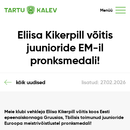
Menüü
Eliisa Kikerpill võitis
juunioride EM-il
pronksmedali!
kõik uudised
lisatud: 27.02.2026
Meie klubi vehkleja
Eliisa Kikerpill
võitis koos Eesti
epeenaiskonnaga Gruusias,
Tbilisis
toimunud juunioride
Euroopa meistrivõistlustel pronksmedali!