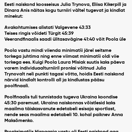
Eesti naiskond koosseisus
Julia Trynova
, Eliisa Kikerpill ja
Dinara Anis
näitas kogu turniiri vältel tugevat ja kindlat
minekut:
Avakohtumises alistati Valgevene 43:33
Teises ringis võideti Türgit 45:39
Veerandfinaalis saadi ülitasavägine 41:40 võit Poola üle
Poola vastu mindi viienda minimatši järel seitsme
torkega juhtima ning enne viimast minimatši oldi viie
torkega ees. Kuigi Poola Laura Misiak suutis kaks päeva
varem individuaalturniiril pronksi võitnud Julia
Trynovalt neli punkti tagasi võtta, hoidis Eesti naiskond
närvid kindlalt kontrolli all ja kindlustas pääsu
poolfinaali.
Poolfinaalis tuli tunnistada tugeva Ukraina koondise
45:30 paremust. Ukraina naiskonnas võistlesid kaks
maailma täiskasvanute edetabeli esisaja sportlast,
nende seas maailma edetabeli 10. kohal paiknev Anna
Maksõmenko.
Pronksimatšis Hispaania vastu oli Eesti naiskond aga