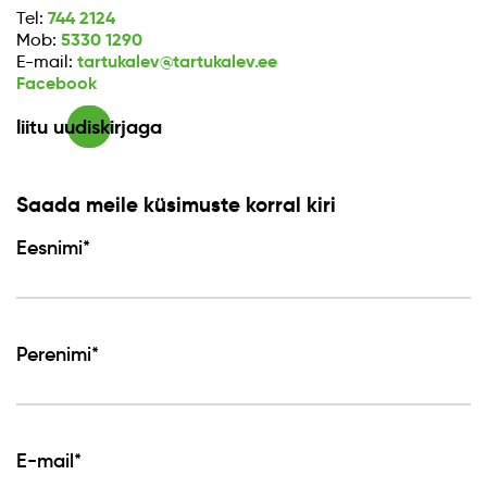
744 2124
Tel:
5330 1290
Mob:
tartukalev@tartukalev.ee
E-mail:
Facebook
liitu uudiskirjaga
Saada meile küsimuste korral kiri
Eesnimi*
Perenimi*
E-mail*