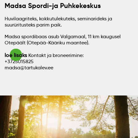
Madsa Spordi-ja Puhkekeskus
Huvilaagriteks, kokkutulekuteks, seminarideks ja
suurüritusteks parim paik.
Madsa spordibaas asub Valgamaal, 11 km kaugusel
Otepäält (Otepää-Kääriku maantee).
loe lisaks
Kontakt ja broneerimine:
+3725015825
madsa@tartukalev.ee