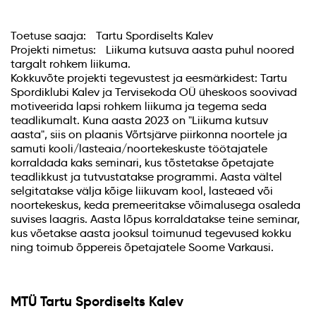
Toetuse saaja: Tartu Spordiselts Kalev
Projekti nimetus: Liikuma kutsuva aasta puhul noored
targalt rohkem liikuma.
Kokkuvõte projekti tegevustest ja eesmärkidest: Tartu
Spordiklubi Kalev ja Tervisekoda OÜ üheskoos soovivad
motiveerida lapsi rohkem liikuma ja tegema seda
teadlikumalt. Kuna aasta 2023 on "Liikuma kutsuv
aasta", siis on plaanis Võrtsjärve piirkonna noortele ja
samuti kooli/lasteaia/noortekeskuste töötajatele
korraldada kaks seminari, kus tõstetakse õpetajate
teadlikkust ja tutvustatakse programmi. Aasta vältel
selgitatakse välja kõige liikuvam kool, lasteaed või
noortekeskus, keda premeeritakse võimalusega osaleda
suvises laagris. Aasta lõpus korraldatakse teine seminar,
kus võetakse aasta jooksul toimunud tegevused kokku
ning toimub õppereis õpetajatele Soome Varkausi.
MTÜ Tartu Spordiselts Kalev