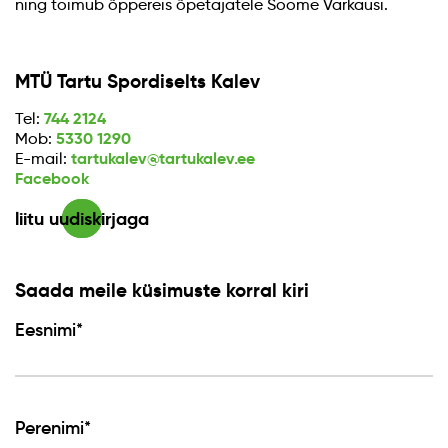
ning toimub õppereis õpetajatele Soome Varkausi.
MTÜ Tartu Spordiselts Kalev
744 2124
Tel:
5330 1290
Mob:
tartukalev@tartukalev.ee
E-mail:
Facebook
liitu uudiskirjaga
Saada meile küsimuste korral kiri
Eesnimi*
Perenimi*