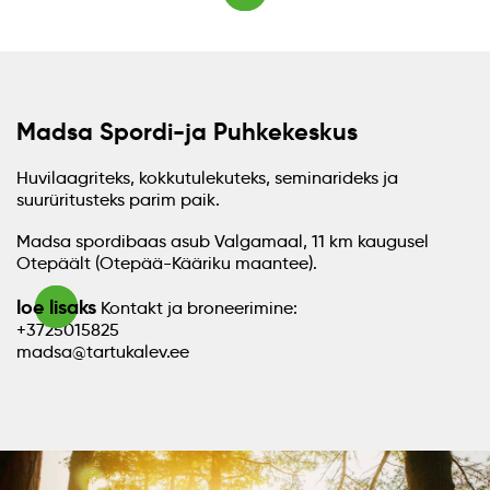
Madsa Spordi-ja Puhkekeskus
Huvilaagriteks, kokkutulekuteks, seminarideks ja
suurüritusteks parim paik.
Madsa spordibaas asub Valgamaal, 11 km kaugusel
Otepäält (Otepää-Kääriku maantee).
loe lisaks
Kontakt ja broneerimine:
+3725015825
madsa@tartukalev.ee