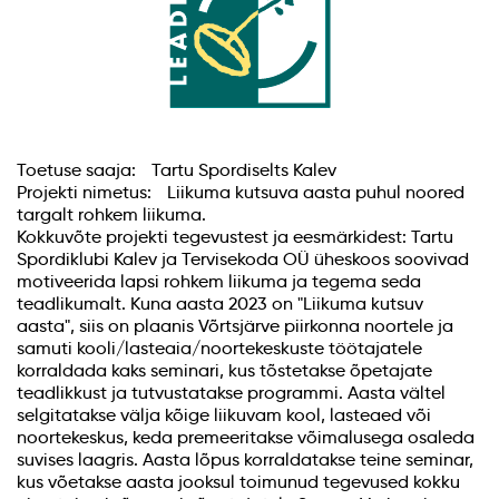
Toetuse saaja: Tartu Spordiselts Kalev
Projekti nimetus: Liikuma kutsuva aasta puhul noored
targalt rohkem liikuma.
Kokkuvõte projekti tegevustest ja eesmärkidest: Tartu
Spordiklubi Kalev ja Tervisekoda OÜ üheskoos soovivad
motiveerida lapsi rohkem liikuma ja tegema seda
teadlikumalt. Kuna aasta 2023 on "Liikuma kutsuv
aasta", siis on plaanis Võrtsjärve piirkonna noortele ja
samuti kooli/lasteaia/noortekeskuste töötajatele
korraldada kaks seminari, kus tõstetakse õpetajate
teadlikkust ja tutvustatakse programmi. Aasta vältel
selgitatakse välja kõige liikuvam kool, lasteaed või
noortekeskus, keda premeeritakse võimalusega osaleda
suvises laagris. Aasta lõpus korraldatakse teine seminar,
kus võetakse aasta jooksul toimunud tegevused kokku