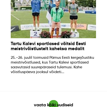
Tartu Kalevi sportlased võitsid Eesti
meistrivõistlustelt kaheksa medalit
25.–26. juulil toimusid Pärnus Eesti kergejõustiku
meistrivõistlused, kus Tartu Kalevi sportlased
saavutasid suurepäraseid tulemusi. Kahe
võistluspäeva jooksul võideti...
vaata kõiki uudiseid