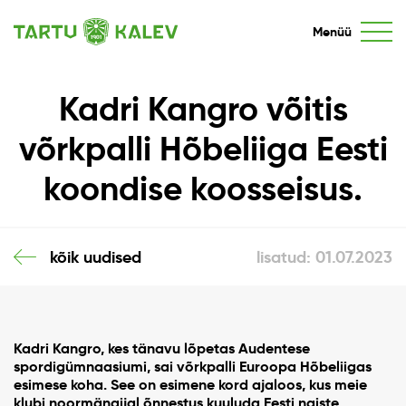
Menüü
Kadri Kangro võitis
võrkpalli Hõbeliiga Eesti
koondise koosseisus.
kõik uudised
lisatud: 01.07.2023
Kadri Kangro, kes tänavu lõpetas Audentese
spordigümnaasiumi, sai võrkpalli Euroopa Hõbeliigas
esimese koha. See on esimene kord ajaloos, kus meie
klubi noormängijal õnnestus kuuluda Eesti naiste