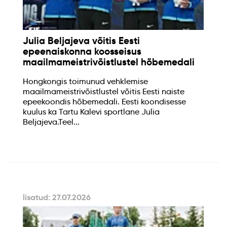
Julia Beljajeva võitis Eesti
epeenaiskonna koosseisus
maailmameistrivõistlustel hõbemedali
Hongkongis toimunud vehklemise
maailmameistrivõistlustel võitis Eesti naiste
epeekoondis hõbemedali. Eesti koondisesse
kuulus ka Tartu Kalevi sportlane Julia
Beljajeva.Teel...
lisatud: 27.07.2026