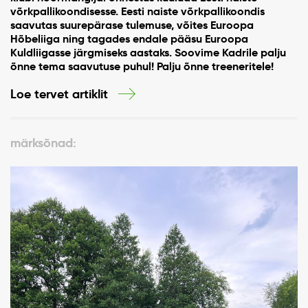
võrkpallikoondisesse. Eesti naiste võrkpallikoondis
saavutas suurepärase tulemuse, võites Euroopa
Hõbeliiga ning tagades endale pääsu Euroopa
Kuldliigasse järgmiseks aastaks. Soovime Kadrile palju
õnne tema saavutuse puhul! Palju õnne treeneritele!
Loe tervet artiklit
märksõnad: