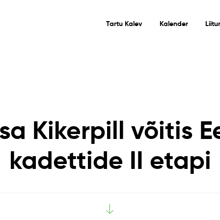
Tartu Kalev
Kalender
Liit
isa Kikerpill võitis E
kadettide II etapi