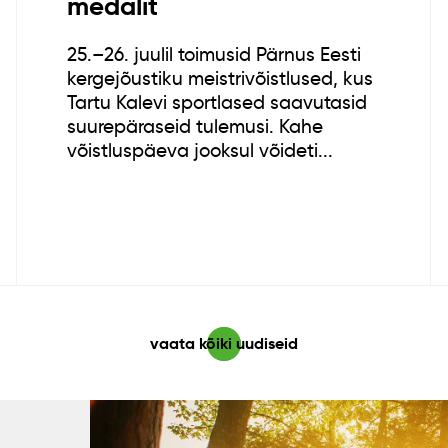
medalit
25.–26. juulil toimusid Pärnus Eesti
kergejõustiku meistrivõistlused, kus
Tartu Kalevi sportlased saavutasid
suurepäraseid tulemusi. Kahe
võistluspäeva jooksul võideti...
vaata kõiki uudiseid