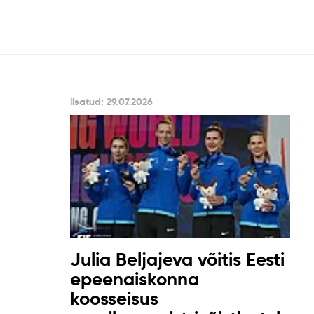
lisatud: 29.07.2026
Julia Beljajeva võitis Eesti
epeenaiskonna
koosseisus