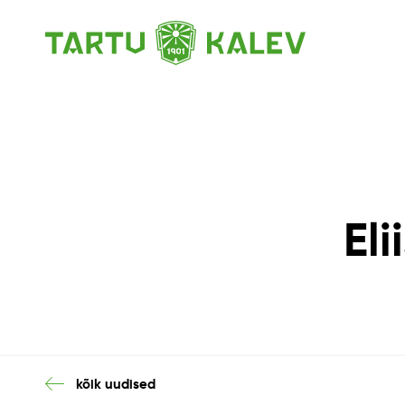
Eli
kõik uudised