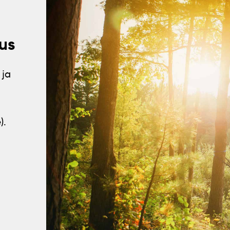
us
 ja
).