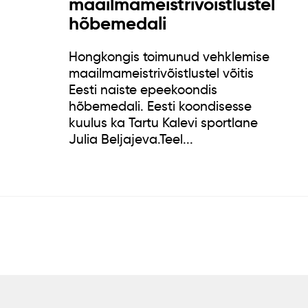
maailmameistrivõistlustel
hõbemedali
Hongkongis toimunud vehklemise
maailmameistrivõistlustel võitis
Eesti naiste epeekoondis
hõbemedali. Eesti koondisesse
kuulus ka Tartu Kalevi sportlane
Julia Beljajeva.Teel...