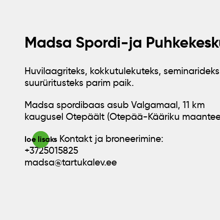
Madsa Spordi-ja Puhkekesk
Huvilaagriteks, kokkutulekuteks, seminarideks
suurüritusteks parim paik.
Madsa spordibaas asub Valgamaal, 11 km
kaugusel Otepäält (Otepää-Kääriku maantee
Kontakt ja broneerimine:
loe lisaks
+3725015825
madsa@tartukalev.ee