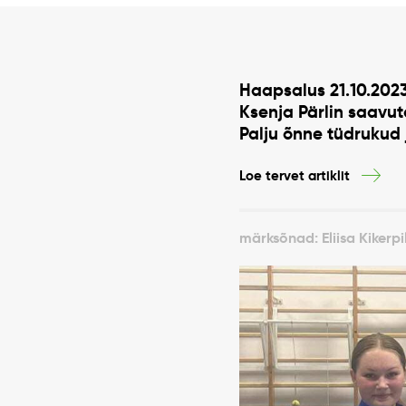
Haapsalus 21.10.2023 
Ksenja Pärlin saavuta
Palju õnne tüdrukud 
Loe tervet artiklit
märksõnad: Eliisa Kikerpi