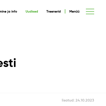
umine ja info
Uudised
Treenerid
Menüü
esti
lisatud: 24.10.2023