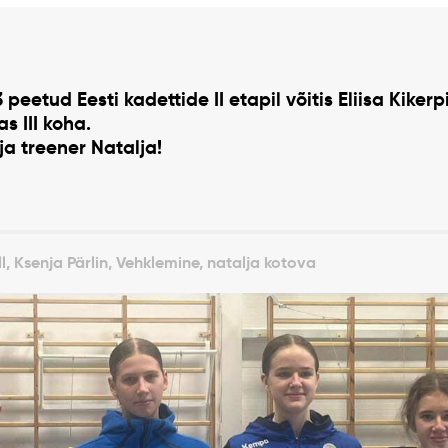
peetud Eesti kadettide II etapil võitis Eliisa Kikerp
s III koha.
ja treener Natalja!
ll, Ksenja Pärlin, Vehklemine, natalja kotova