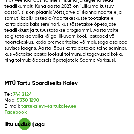
motiveerida lapsi rohkem liikuma ja tegema seda
teadlikumalt. Kuna aasta 2023 on "Liikuma kutsuv
aasta", siis on plaanis Võrtsjärve piirkonna noortele ja
samuti kooli/lasteaia/noortekeskuste töötajatele
korraldada kaks seminari, kus tõstetakse õpetajate
teadlikkust ja tutvustatakse programmi. Aasta vältel
selgitatakse välja kõige liikuvam kool, lasteaed või
noortekeskus, keda premeeritakse võimalusega osaleda
suvises laagris. Aasta lõpus korraldatakse teine seminar,
kus võetakse aasta jooksul toimunud tegevused kokku
ning toimub õppereis õpetajatele Soome Varkausi.
MTÜ Tartu Spordiselts Kalev
744 2124
Tel:
5330 1290
Mob:
tartukalev@tartukalev.ee
E-mail:
Facebook
liitu uudiskirjaga