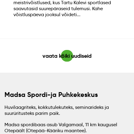
meistrivõistlused, kus Tartu Kalevi sportlased
saavutasid suurepäraseid tulemusi. Kahe
võistluspäeva jooksul võideti...
vaata kõiki uudiseid
Madsa Spordi-ja Puhkekeskus
Huvilaagriteks, kokkutulekuteks, seminarideks ja
suurüritusteks parim paik.
Madsa spordibaas asub Valgamaal, 11 km kaugusel
Otepäält (Otepää-Kääriku maantee).