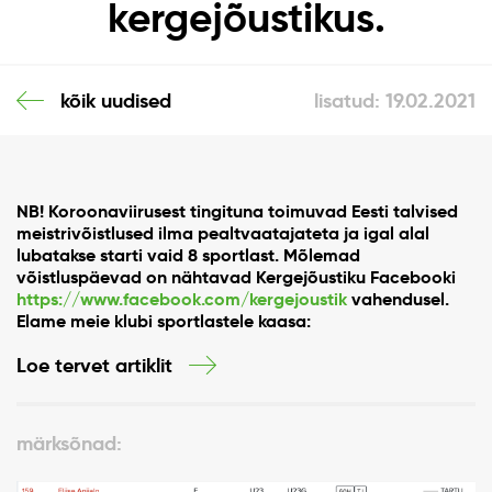
kergejõustikus.
kõik uudised
lisatud: 19.02.2021
NB! Koroonaviirusest tingituna toimuvad Eesti talvised
meistrivõistlused ilma pealtvaatajateta ja igal alal
lubatakse starti vaid 8 sportlast. Mõlemad
võistluspäevad on nähtavad Kergejõustiku Facebooki
https://www.facebook.com/kergejoustik
vahendusel.
Elame meie klubi sportlastele kaasa:
Loe tervet artiklit
märksõnad: