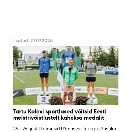
lisatud: 27.07.2026
Tartu Kalevi sportlased võitsid Eesti
meistrivõistlustelt kaheksa medalit
25.–26. juulil toimusid Pärnus Eesti kergejõustiku