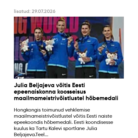
lisatud: 29.07.2026
Julia Beljajeva võitis Eesti
epeenaiskonna koosseisus
maailmameistrivõistlustel hõbemedali
Hongkongis toimunud vehklemise
maailmameistrivõistlustel võitis Eesti naiste
epeekoondis hõbemedali. Eesti koondisesse
kuulus ka Tartu Kalevi sportlane Julia
Beljajeva.Teel...