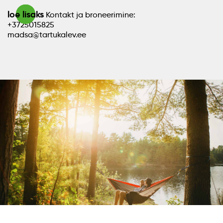
loe lisaks
Kontakt ja broneerimine:
+3725015825
madsa@tartukalev.ee