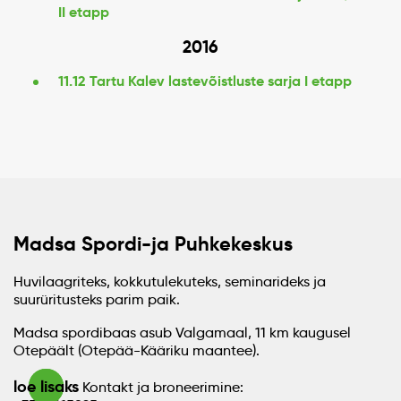
II etapp
2016
11.12 Tartu Kalev lastevõistluste sarja I etapp
Madsa Spordi-ja Puhkekeskus
Huvilaagriteks, kokkutulekuteks, seminarideks ja
suurüritusteks parim paik.
Madsa spordibaas asub Valgamaal, 11 km kaugusel
Otepäält (Otepää-Kääriku maantee).
loe lisaks
Kontakt ja broneerimine: