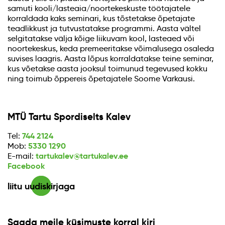
samuti kooli/lasteaia/noortekeskuste töötajatele
korraldada kaks seminari, kus tõstetakse õpetajate
teadlikkust ja tutvustatakse programmi. Aasta vältel
selgitatakse välja kõige liikuvam kool, lasteaed või
noortekeskus, keda premeeritakse võimalusega osaleda
suvises laagris. Aasta lõpus korraldatakse teine seminar,
kus võetakse aasta jooksul toimunud tegevused kokku
ning toimub õppereis õpetajatele Soome Varkausi.
MTÜ Tartu Spordiselts Kalev
744 2124
Tel:
5330 1290
Mob:
tartukalev@tartukalev.ee
E-mail:
Facebook
liitu uudiskirjaga
Saada meile küsimuste korral kiri