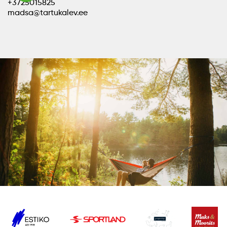
+3725015825
madsa@tartukalev.ee