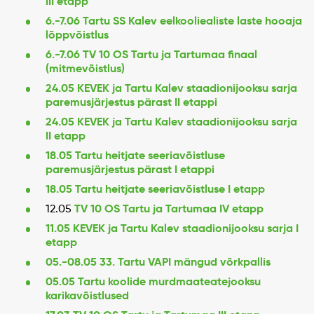
III etapp
6.-7.06 Tartu SS Kalev eelkooliealiste laste hooaja
lõppvõistlus
6.-7.06 TV 10 OS Tartu ja Tartumaa finaal
(mitmevõistlus)
24.05 KEVEK ja Tartu Kalev staadionijooksu sarja
paremusjärjestus pärast II etappi
24.05 KEVEK ja Tartu Kalev staadionijooksu sarja
II etapp
18.05 Tartu heitjate seeriavõistluse
paremusjärjestus pärast I etappi
18.05 Tartu heitjate
seeriavõistluse
I etapp
TV 10 OS Tartu ja Tartumaa IV etapp
12.05
11.05 KEVEK ja Tartu Kalev staadionijooksu sarja I
etapp
05.-08.05 33. Tartu VAPI mängud võrkpallis
05.05 Tartu koolide murdmaat
eatejooksu
karikavõistlused