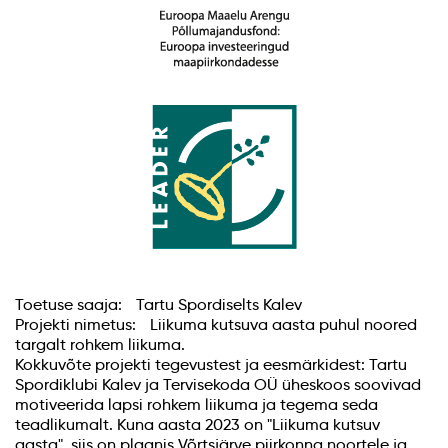
Toetuse saaja: Tartu Spordiselts Kalev
Projekti nimetus: Liikuma kutsuva aasta puhul noored
targalt rohkem liikuma.
Kokkuvõte projekti tegevustest ja eesmärkidest: Tartu
Spordiklubi Kalev ja Tervisekoda OÜ üheskoos soovivad
motiveerida lapsi rohkem liikuma ja tegema seda
teadlikumalt. Kuna aasta 2023 on "Liikuma kutsuv
aasta", siis on plaanis Võrtsjärve piirkonna noortele ja