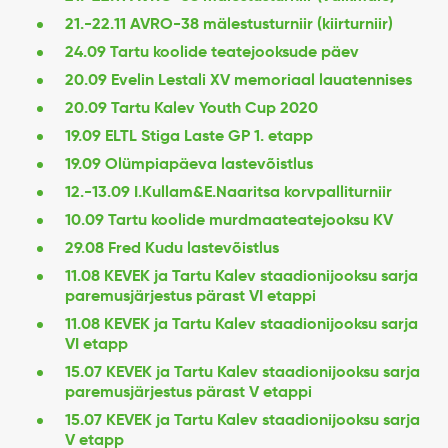
21.-22.11 AVRO-38 mälestusturniir (kiirturniir)
24.09 Tartu koolide teatejooksude päev
20.09 Evelin Lestali XV memoriaal lauatennises
20.09 Tartu Kalev Youth Cup 2020
19.09 ELTL Stiga Laste GP 1. etapp
19.09 Olümpiapäeva lastevõistlus
12.-13.09 I.Kullam&E.Naaritsa korvpalliturniir
10.09 Tartu koolide murdmaateatejooksu KV
29.08 Fred Kudu lastevõistlus
11.08 KEVEK ja Tartu Kalev staadionijooksu sarja
paremusjärjestus pärast VI etappi
11.08 KEVEK ja Tartu Kalev staadionijooksu sarja
VI etapp
15.07 KEVEK ja Tartu Kalev staadionijooksu sarja
paremusjärjestus pärast V etappi
15.07 KEVEK ja Tartu Kalev staadionijooksu sarja
V etapp