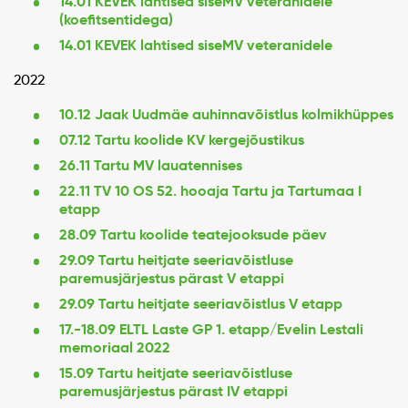
14.01 KEVEK lahtised siseMV veteranidele
(koefitsentidega)
14.01 KEVEK lahtised siseMV veteranidele
2022
10.12 Jaak Uudmäe auhinnavõistlus kolmikhüppes
07.12 Tartu koolide KV kergejõustikus
26.11 Tartu MV lauatennises
22.11 TV 10 OS 52. hooaja Tartu ja Tartumaa I
etapp
28.09 Tartu koolide teatejooksude päev
29.09 Tartu heitjate seeriavõistluse
paremusjärjestus pärast V etappi
29.09 Tartu heitjate seeriavõistlus V etapp
17.-18.09 ELTL Laste GP 1. etapp/Evelin Lestali
memoriaal 2022
15.09 Tartu heitjate seeriavõistluse
paremusjärjestus pärast IV etappi