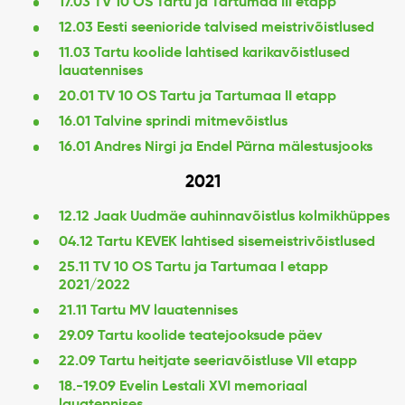
17.03 TV 10 OS Tartu ja Tartumaa III etapp
12.03 Eesti seenioride talvised meistrivõistlused
11.03 Tartu koolide lahtised karikavõistlused
lauatennises
20.01 TV 10 OS Tartu ja Tartumaa II etapp
16.01 Talvine sprindi mitmevõistlus
16.01 Andres Nirgi ja Endel Pärna mälestusjooks
2021
12.12 Jaak Uudmäe auhinnavõistlus kolmikhüppes
04.12 Tartu KEVEK lahtised sisemeistrivõistlused
25.11 TV 10 OS Tartu ja Tartumaa I etapp
2021/2022
21.11 Tartu MV lauatennises
29.09 Tartu koolide teatejooksude päev
22.09 Tartu heitjate seeriavõistluse VII etapp
18.-19.09 Evelin Lestali XVI memoriaal
lauatennises