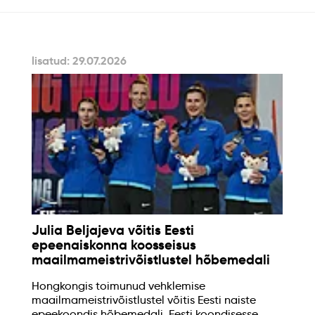
lisatud: 29.07.2026
Julia Beljajeva võitis Eesti
epeenaiskonna koosseisus
maailmameistrivõistlustel hõbemedali
Hongkongis toimunud vehklemise
maailmameistrivõistlustel võitis Eesti naiste
epeekoondis hõbemedali. Eesti koondisesse