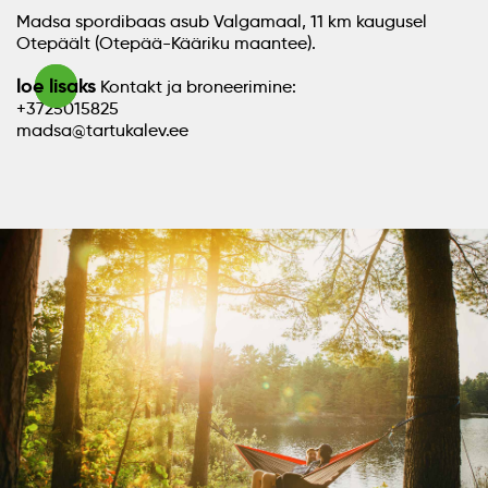
Madsa spordibaas asub Valgamaal, 11 km kaugusel
Otepäält (Otepää-Kääriku maantee).
loe lisaks
Kontakt ja broneerimine:
+3725015825
madsa@tartukalev.ee