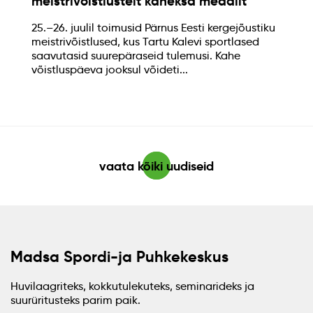
meistrivõistlustelt kaheksa medalit
25.–26. juulil toimusid Pärnus Eesti kergejõustiku
meistrivõistlused, kus Tartu Kalevi sportlased
saavutasid suurepäraseid tulemusi. Kahe
võistluspäeva jooksul võideti...
vaata kõiki uudiseid
Madsa Spordi-ja Puhkekeskus
Huvilaagriteks, kokkutulekuteks, seminarideks ja
suurüritusteks parim paik.