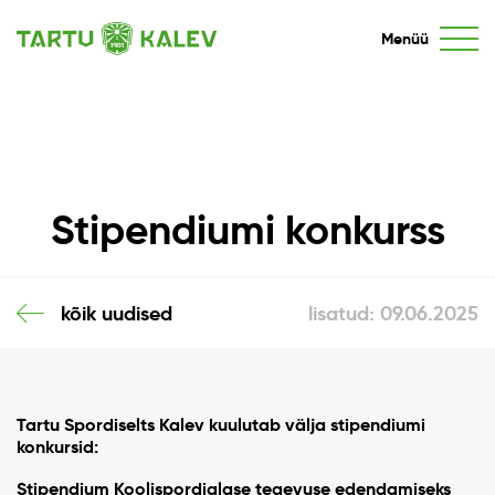
Menüü
Stipendiumi konkurss
kõik uudised
lisatud: 09.06.2025
Tartu Spordiselts Kalev kuulutab välja stipendiumi
konkursid:
Stipendium Koolispordialase tegevuse edendamiseks