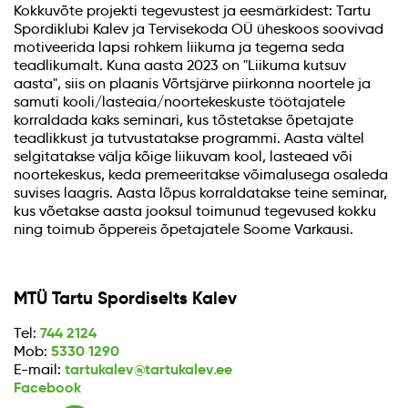
Kokkuvõte projekti tegevustest ja eesmärkidest: Tartu
Spordiklubi Kalev ja Tervisekoda OÜ üheskoos soovivad
motiveerida lapsi rohkem liikuma ja tegema seda
teadlikumalt. Kuna aasta 2023 on "Liikuma kutsuv
aasta", siis on plaanis Võrtsjärve piirkonna noortele ja
samuti kooli/lasteaia/noortekeskuste töötajatele
korraldada kaks seminari, kus tõstetakse õpetajate
teadlikkust ja tutvustatakse programmi. Aasta vältel
selgitatakse välja kõige liikuvam kool, lasteaed või
noortekeskus, keda premeeritakse võimalusega osaleda
suvises laagris. Aasta lõpus korraldatakse teine seminar,
kus võetakse aasta jooksul toimunud tegevused kokku
ning toimub õppereis õpetajatele Soome Varkausi.
MTÜ Tartu Spordiselts Kalev
744 2124
Tel:
5330 1290
Mob:
tartukalev@tartukalev.ee
E-mail:
Facebook