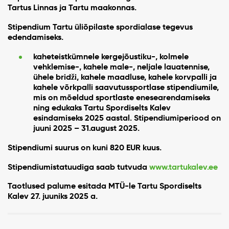
Tartus Linnas ja Tartu maakonnas.
Stipendium Tartu üliõpilaste spordialase tegevus
edendamiseks.
kaheteistkümnele kergejõustiku-, kolmele
vehklemise-, kahele male-, neljale lauatennise,
ühele bridži, kahele maadluse, kahele korvpalli ja
kahele võrkpalli saavutussportlase stipendiumile,
mis on mõeldud sportlaste enesearendamiseks
ning edukaks Tartu Spordiselts Kalev
esindamiseks 2025 aastal.
Stipendiumiperiood on
juuni 2025 – 31.august 2025.
Stipendiumi suurus on kuni 820 EUR kuus.
Stipendiumistatuudiga saab tutvuda
www.tartukalev.ee
Taotlused palume esitada MTÜ-le Tartu Spordiselts
Kalev 27. juuniks 2025 a.