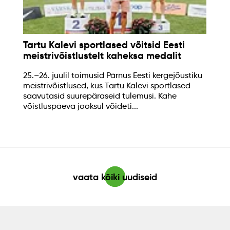
Tartu Kalevi sportlased võitsid Eesti
meistrivõistlustelt kaheksa medalit
25.–26. juulil toimusid Pärnus Eesti kergejõustiku
meistrivõistlused, kus Tartu Kalevi sportlased
saavutasid suurepäraseid tulemusi. Kahe
võistluspäeva jooksul võideti...
vaata kõiki uudiseid