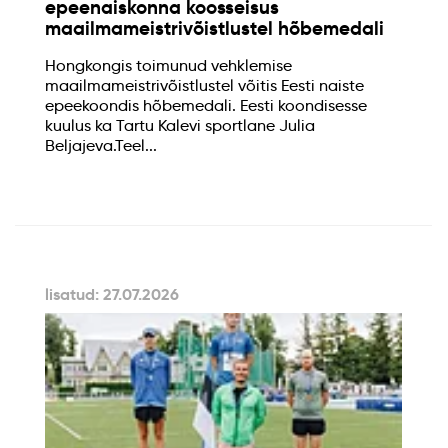
epeenaiskonna koosseisus
maailmameistrivõistlustel hõbemedali
Hongkongis toimunud vehklemise
maailmameistrivõistlustel võitis Eesti naiste
epeekoondis hõbemedali. Eesti koondisesse
kuulus ka Tartu Kalevi sportlane Julia
Beljajeva.Teel...
lisatud: 27.07.2026