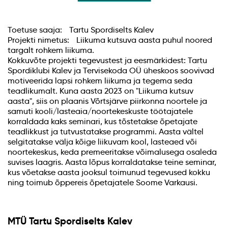
Toetuse saaja: Tartu Spordiselts Kalev
Projekti nimetus: Liikuma kutsuva aasta puhul noored
targalt rohkem liikuma.
Kokkuvõte projekti tegevustest ja eesmärkidest: Tartu
Spordiklubi Kalev ja Tervisekoda OÜ üheskoos soovivad
motiveerida lapsi rohkem liikuma ja tegema seda
teadlikumalt. Kuna aasta 2023 on "Liikuma kutsuv
aasta", siis on plaanis Võrtsjärve piirkonna noortele ja
samuti kooli/lasteaia/noortekeskuste töötajatele
korraldada kaks seminari, kus tõstetakse õpetajate
teadlikkust ja tutvustatakse programmi. Aasta vältel
selgitatakse välja kõige liikuvam kool, lasteaed või
noortekeskus, keda premeeritakse võimalusega osaleda
suvises laagris. Aasta lõpus korraldatakse teine seminar,
kus võetakse aasta jooksul toimunud tegevused kokku
ning toimub õppereis õpetajatele Soome Varkausi.
MTÜ Tartu Spordiselts Kalev