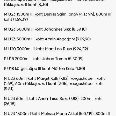
tõkkejooks II koht (8,30)
M U23 1500m III koht Deniss Salmijanov (4.13,94), 800m III
koht (1.59,39)
M U23 3000m II koht Johannes Sikk (8.59,18)
M U23 3000m III koht Armin Angerjärv (9.09,98)
M U20 3000m III koht Mart Leo Ruus (9.24,52)
P U18 2000m II koht Johan Tamm (5.50,19)
P U18 kõrgushüpe III koht Märten Kala (1.80)
N U23 60m I koht Margit Kalk (7,82), kõrgushüpe II koht
(1.69), 60m tõkkejooks I koht (9,05), kaugushüpe I koht
(5.81)
N U23 60m II koht Anna-Liisa Saks (7,88), 200m I koht
(26,18)
N U23 1500m I koht Melissa Maria Akkel (5.07,19), 800m II