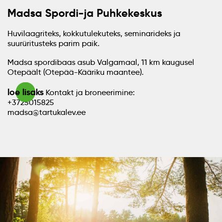
Madsa Spordi-ja Puhkekeskus
Huvilaagriteks, kokkutulekuteks, seminarideks ja
suurüritusteks parim paik.
Madsa spordibaas asub Valgamaal, 11 km kaugusel
Otepäält (Otepää-Kääriku maantee).
loe lisaks
Kontakt ja broneerimine:
+3725015825
madsa@tartukalev.ee