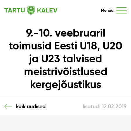
Menüü
9.-10. veebruaril
toimusid Eesti U18, U20
ja U23 talvised
meistrivõistlused
kergejõustikus
kõik uudised
lisatud: 12.02.2019