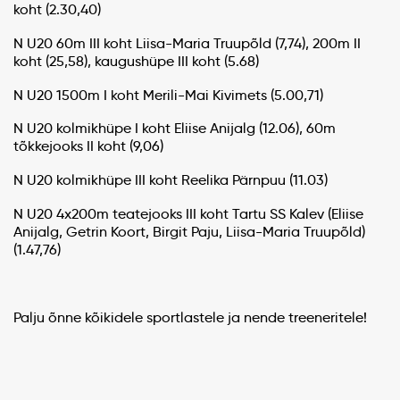
koht (2.30,40)
N U20 60m III koht Liisa-Maria Truupõld (7,74), 200m II
koht (25,58), kaugushüpe III koht (5.68)
N U20 1500m I koht Merili-Mai Kivimets (5.00,71)
N U20 kolmikhüpe I koht Eliise Anijalg (12.06), 60m
tõkkejooks II koht (9,06)
N U20 kolmikhüpe III koht Reelika Pärnpuu (11.03)
N U20 4x200m teatejooks III koht Tartu SS Kalev (Eliise
Anijalg, Getrin Koort, Birgit Paju, Liisa-Maria Truupõld)
(1.47,76)
Palju õnne kõikidele sportlastele ja nende treeneritele!