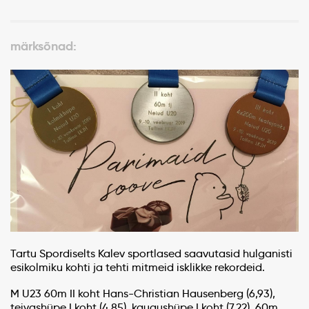
märksõnad:
Tartu Spordiselts Kalev sportlased saavutasid hulganisti
esikolmiku kohti ja tehti mitmeid isklikke rekordeid.
M U23 60m II koht Hans-Christian Hausenberg (6,93),
teivashüpe I koht (4.85), kaugushüpe I koht (7.22), 60m