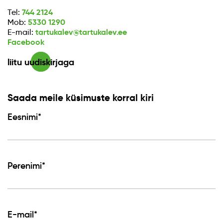
744 2124
Tel:
5330 1290
Mob:
tartukalev@tartukalev.ee
E-mail:
Facebook
liitu uudiskirjaga
Saada meile küsimuste korral kiri
Eesnimi*
Perenimi*
E-mail*