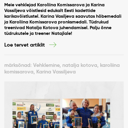
Meie vehklejad Karoliina Komissarova ja Karina
Vassiljeva võistlesid edukalt Eesti kadettide
karikavõistlustel. Karina Vasiljeva saavutas hõbemedali
ja Karoliina Komissarova pronksmedali. Tüdrukud
treenivad Natalja Kotova juhendamisel. Palju õnne
tüdrukutele ja treener Natajlale!
Loe tervet artiklit
märksõnad: Vehklemine, natalja kotova, karoliina
komissarova, Karina Vassiljeva