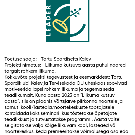
Toetuse saaja: Tartu Spordiselts Kalev
Projekti nimetus: Liikuma kutsuva aasta puhul noored
targalt rohkem liikuma.
Kokkuvõte projekti tegevustest ja eesmärkidest: Tartu
Spordiklubi Kalev ja Tervisekoda OÜ üheskoos soovivad
motiveerida lapsi rohkem liikuma ja tegema seda
teadlikumalt. Kuna aasta 2023 on "Liikuma kutsuv
aasta", siis on plaanis Võrtsjärve piirkonna noortele ja
samuti kooli/lasteaia/noortekeskuste töötajatele
korraldada kaks seminari, kus tõstetakse õpetajate
teadlikkust ja tutvustatakse programmi. Aasta vältel
selgitatakse välja kõige liikuvam kool, lasteaed või
noortekeskus, keda premeeritakse võimalusega osaleda