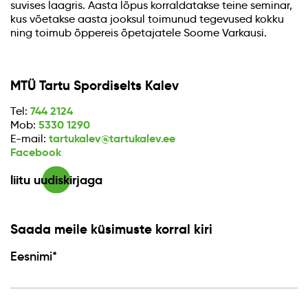
suvises laagris. Aasta lõpus korraldatakse teine seminar,
kus võetakse aasta jooksul toimunud tegevused kokku
ning toimub õppereis õpetajatele Soome Varkausi.
MTÜ Tartu Spordiselts Kalev
744 2124
Tel:
5330 1290
Mob:
tartukalev@tartukalev.ee
E-mail:
Facebook
liitu uudiskirjaga
Saada meile küsimuste korral kiri
Eesnimi*