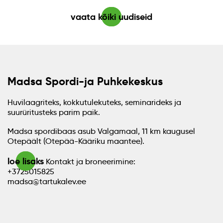
vaata kõiki uudiseid
Madsa Spordi-ja Puhkekeskus
Huvilaagriteks, kokkutulekuteks, seminarideks ja
suurüritusteks parim paik.
Madsa spordibaas asub Valgamaal, 11 km kaugusel
Otepäält (Otepää-Kääriku maantee).
loe lisaks
Kontakt ja broneerimine:
+3725015825
madsa@tartukalev.ee