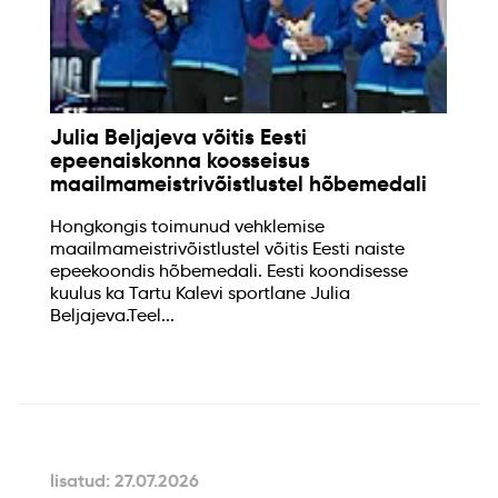
Julia Beljajeva võitis Eesti
epeenaiskonna koosseisus
maailmameistrivõistlustel hõbemedali
Hongkongis toimunud vehklemise
maailmameistrivõistlustel võitis Eesti naiste
epeekoondis hõbemedali. Eesti koondisesse
kuulus ka Tartu Kalevi sportlane Julia
Beljajeva.Teel...
lisatud: 27.07.2026