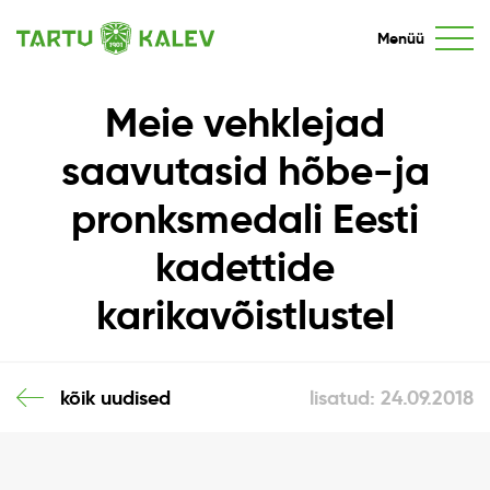
Menüü
Meie vehklejad
saavutasid hõbe-ja
pronksmedali Eesti
kadettide
karikavõistlustel
kõik uudised
lisatud: 24.09.2018