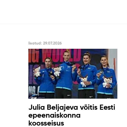
lisatud: 29.07.2026
Julia Beljajeva võitis Eesti
epeenaiskonna
koosseisus