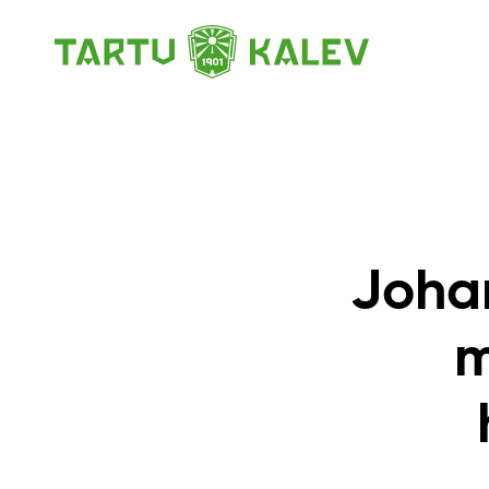
Joha
m