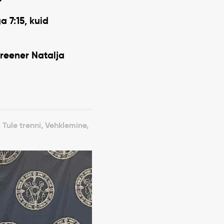
 7:15, kuid
treener
Natalja
 Tule trenni, Vehklemine,