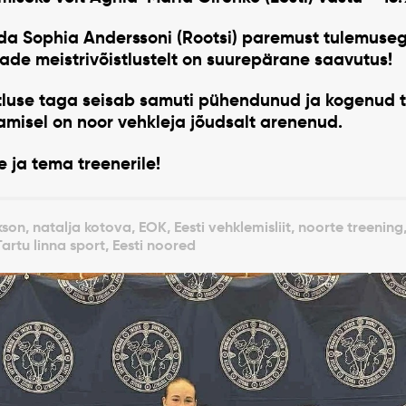
ada
Sophia Anderssoni (Rootsi)
paremust tulemusega
e meistrivõistlustelt on suurepärane saavutus
!
luse taga seisab samuti pühendunud ja kogenud 
damisel on noor vehkleja jõudsalt arenenud.
 ja tema treenerile!
, natalja kotova, EOK, Eesti vehklemisliit, noorte treening,
Tartu linna sport, Eesti noored