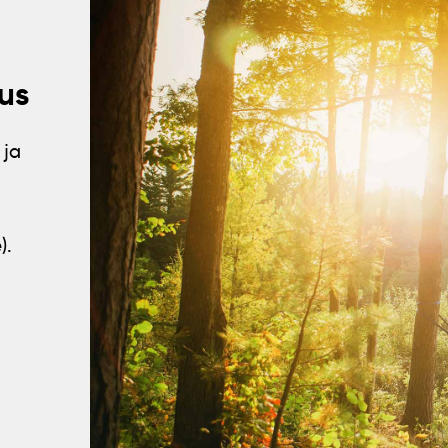
us
 ja
).