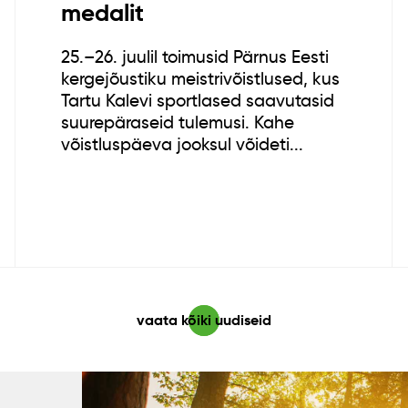
medalit
25.–26. juulil toimusid Pärnus Eesti
kergejõustiku meistrivõistlused, kus
Tartu Kalevi sportlased saavutasid
suurepäraseid tulemusi. Kahe
võistluspäeva jooksul võideti...
vaata kõiki uudiseid