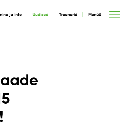
umine ja info
Uudised
Treenerid
Menüü
maade
15
!