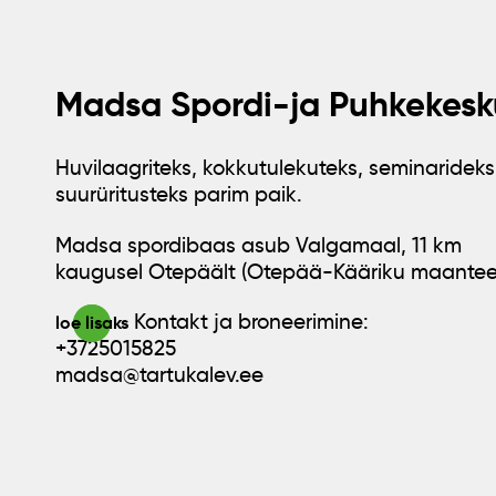
Madsa Spordi-ja Puhkekesk
Huvilaagriteks, kokkutulekuteks, seminarideks
suurüritusteks parim paik.
Madsa spordibaas asub Valgamaal, 11 km
kaugusel Otepäält (Otepää-Kääriku maantee
Kontakt ja broneerimine:
loe lisaks
+3725015825
madsa@tartukalev.ee