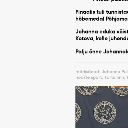
Finaalis tuli tunnist
hõbemedal Põhjamaad
Johanna eduka võist
Kotova
, kelle juhen
Palju õnne Johannale
märksõnad: Johanna Pukson
noorte sport, Tartu linn, 