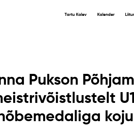
Tartu Kalev
Kalender
Liit
nna Pukson Põhja
eistrivõistlustelt U
hõbemedaliga koju