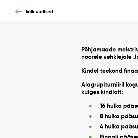
kõik uudised
Põhjamaade meistri
noorele vehklejale
J
Kindel teekond finaal
Alagrupiturniiril k
kulges kindlalt:
16 hulka pääs
8 hulka pääsu
4 hulka pääsu
Finaali pääse