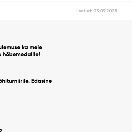
lisatud: 03.09.2025
ulemuse ka meie
s hõbemedalile
!
hiturniirile. Edasine
9