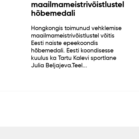
maailmameistrivõistlustel
hõbemedali
Hongkongis toimunud vehklemise
maailmameistrivõistlustel võitis
Eesti naiste epeekoondis
hõbemedali. Eesti koondisesse
kuulus ka Tartu Kalevi sportlane
Julia Beljajeva.Teel...