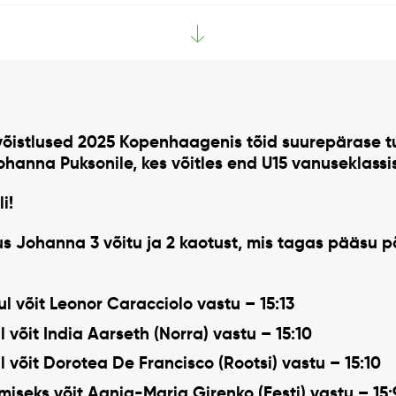
võistlused 2025 Kopenhaagenis
tõid suurepärase t
ohanna Puksonile
, kes võitles end
U15 vanuseklassi
i!
ogus Johanna
3 võitu ja 2 kaotust
, mis tagas pääsu põ
ul võit
Leonor Caracciolo
vastu – 15:13
l võit
India Aarseth (Norra)
vastu – 15:10
l võit
Dorotea De Francisco (Rootsi)
vastu – 15:10
miseks võit
Agnia-Maria Girenko (Eesti)
vastu – 15: