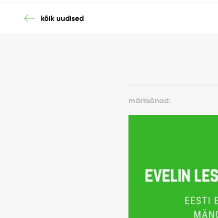
kõik uudised
märksõnad: