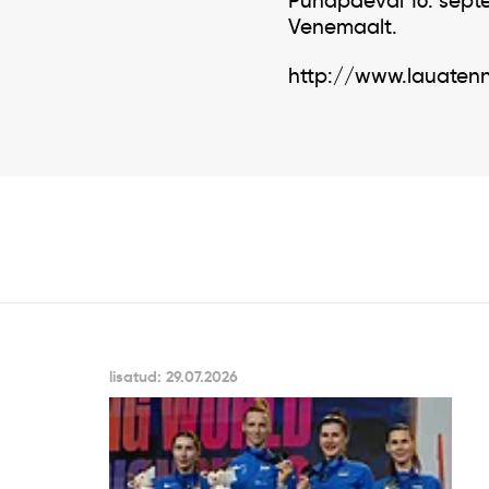
Pühapäeval 16. septemb
Venemaalt.
http://www.lauaten
lisatud: 29.07.2026