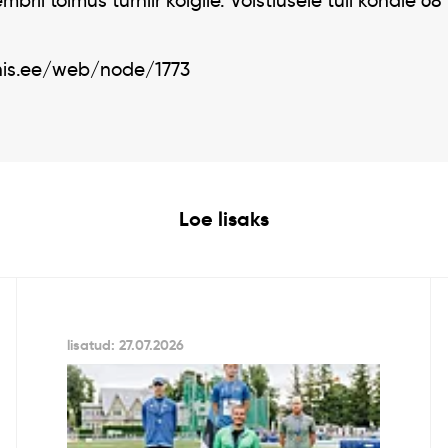
ril toimus turniir kõigile. Võistlusele tuli kohale 68
nis.ee/web/node/1773
Loe lisaks
lisatud: 27.07.2026