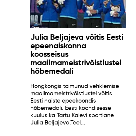
Julia Beljajeva võitis Eesti
epeenaiskonna
koosseisus
maailmameistrivõistlustel
hõbemedali
Hongkongis toimunud vehklemise
maailmameistrivõistlustel võitis
Eesti naiste epeekoondis
hõbemedali. Eesti koondisesse
kuulus ka Tartu Kalevi sportlane
Julia Beljajeva.Teel...