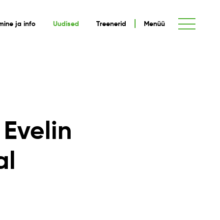
umine ja info
Uudised
Treenerid
Menüü
 Evelin
al