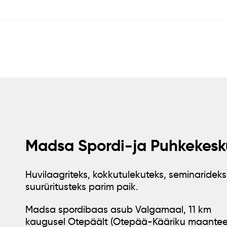
Madsa Spordi-ja Puhkekesk
Huvilaagriteks, kokkutulekuteks, seminarideks
suurüritusteks parim paik.
Madsa spordibaas asub Valgamaal, 11 km
kaugusel Otepäält (Otepää-Kääriku maantee