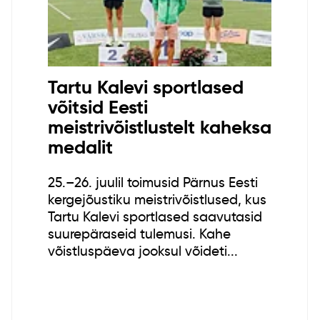
Tartu Kalevi sportlased
võitsid Eesti
meistrivõistlustelt kaheksa
medalit
25.–26. juulil toimusid Pärnus Eesti
kergejõustiku meistrivõistlused, kus
Tartu Kalevi sportlased saavutasid
suurepäraseid tulemusi. Kahe
võistluspäeva jooksul võideti...