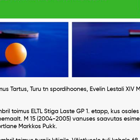
imus Tartus, Turu tn spordihoones, Evelin Lestali XIV
bril
toimus ELTL Stiga Laste GP 1. etapp, kus osales
enemaalt. M 15 (2004-2005) vanuses saavutas esime
ortlane Markkos Pukk.