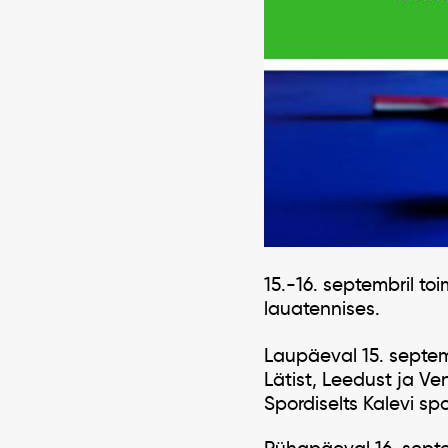
15.-16. septembril to
lauatennises.
Laupäeval 15. septem
Lätist, Leedust ja V
Spordiselts Kalevi sp