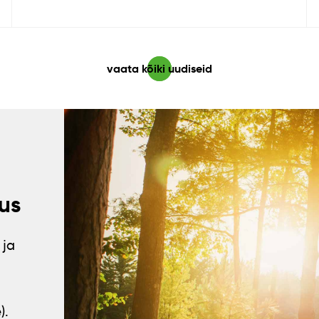
vaata kõiki uudiseid
us
 ja
).