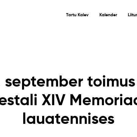
Tartu Kalev
Kalender
Liit
. september toimus
estali XIV Memoria
lauatennises