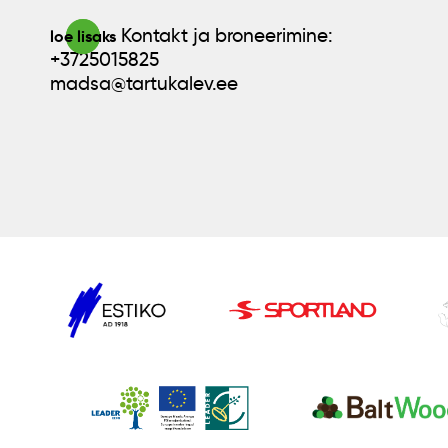
Kontakt ja broneerimine:
loe lisaks
+3725015825
madsa@tartukalev.ee