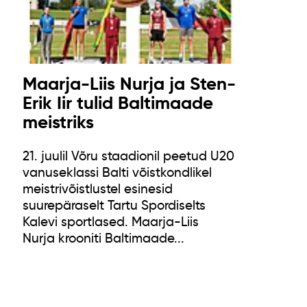
Maarja-Liis Nurja ja Sten-
Erik Iir tulid Baltimaade
meistriks
21. juulil Võru staadionil peetud U20
vanuseklassi Balti võistkondlikel
meistrivõistlustel esinesid
suurepäraselt Tartu Spordiselts
Kalevi sportlased. Maarja-Liis
Nurja krooniti Baltimaade...