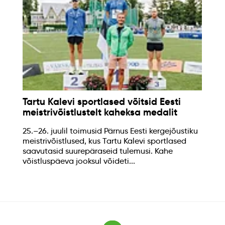
Tartu Kalevi sportlased võitsid Eesti
meistrivõistlustelt kaheksa medalit
25.–26. juulil toimusid Pärnus Eesti kergejõustiku
meistrivõistlused, kus Tartu Kalevi sportlased
saavutasid suurepäraseid tulemusi. Kahe
võistluspäeva jooksul võideti...