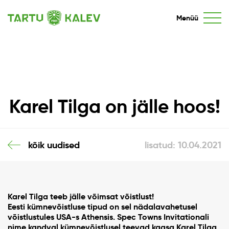
Menüü
Karel Tilga on jälle hoos!
kõik uudised
lisatud: 10.04.2021
Karel Tilga teeb jälle võimsat võistlust!
Eesti kümnevõistluse tipud on sel nädalavahetusel
võistlustules USA-s Athensis. Spec Towns Invitationali
nime kandval kümnevõistlusel teevad kaasa Karel Tilga