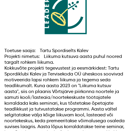
Toetuse saaja: Tartu Spordiselts Kalev
Projekti nimetus: Liikuma kutsuva aasta puhul noored
targalt rohkem liikuma.
Kokkuvõte projekti tegevustest ja eesmärkidest: Tartu
Spordiklubi Kalev ja Tervisekoda OÜ üheskoos soovivad
motiveerida lapsi rohkem liikuma ja tegema seda
teadlikumalt. Kuna aasta 2023 on "Liikuma kutsuv
aasta", siis on plaanis Võrtsjärve piirkonna noortele ja
samuti kooli/lasteaia/noortekeskuste töötajatele
korraldada kaks seminari, kus tõstetakse õpetajate
teadlikkust ja tutvustatakse programmi. Aasta vältel
selgitatakse välja kõige liikuvam kool, lasteaed või
noortekeskus, keda premeeritakse võimalusega osaleda
suvises laagris. Aasta lõpus korraldatakse teine seminar,