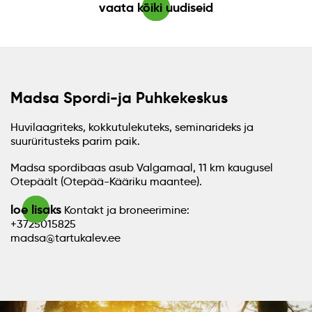
vaata kõiki uudiseid
Madsa Spordi-ja Puhkekeskus
Huvilaagriteks, kokkutulekuteks, seminarideks ja
suurüritusteks parim paik.
Madsa spordibaas asub Valgamaal, 11 km kaugusel
Otepäält (Otepää-Kääriku maantee).
loe lisaks
Kontakt ja broneerimine:
+3725015825
madsa@tartukalev.ee