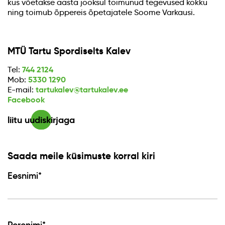
kus võetakse aasta jooksul toimunud tegevused kokku
ning toimub õppereis õpetajatele Soome Varkausi.
MTÜ Tartu Spordiselts Kalev
744 2124
Tel:
5330 1290
Mob:
tartukalev@tartukalev.ee
E-mail:
Facebook
liitu uudiskirjaga
Saada meile küsimuste korral kiri
Eesnimi*