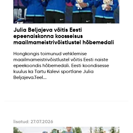
Julia Beljajeva võitis Eesti
epeenaiskonna koosseisus
maailmameistrivõistlustel hõbemedali
Hongkongis toimunud vehklemise
maailmameistrivõistlustel võitis Eesti naiste
epeekoondis hõbemedali. Eesti koondisesse
kuulus ka Tartu Kalevi sportlane Julia
Beljajeva.Teel...
lisatud: 27.07.2026