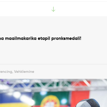
oha maailmakarika etapil pronksmedali!
Fencing, Vehklemine