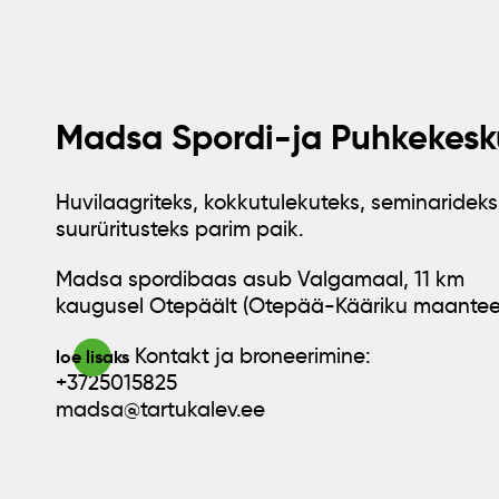
Madsa Spordi-ja Puhkekesk
Huvilaagriteks, kokkutulekuteks, seminarideks
suurüritusteks parim paik.
Madsa spordibaas asub Valgamaal, 11 km
kaugusel Otepäält (Otepää-Kääriku maantee
Kontakt ja broneerimine:
loe lisaks
+3725015825
madsa@tartukalev.ee