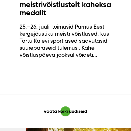
meistrivõistlustelt kaheksa
medalit
25.–26. juulil toimusid Pärnus Eesti
kergejõustiku meistrivõistlused, kus
Tartu Kalevi sportlased saavutasid
suurepäraseid tulemusi. Kahe
võistluspäeva jooksul võideti...
vaata kõiki uudiseid