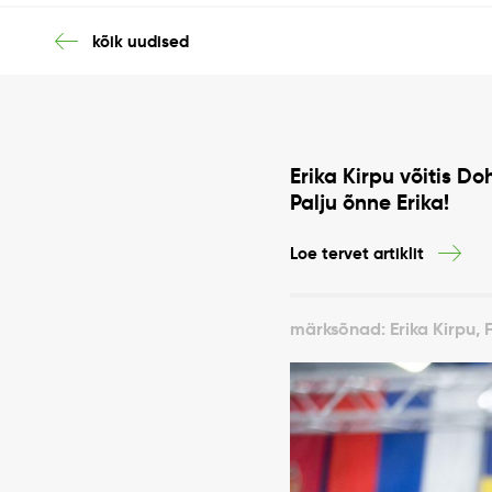
kõik uudised
Erika Kirpu võitis D
Palju õnne Erika!
Loe tervet artiklit
märksõnad: Erika Kirpu, 