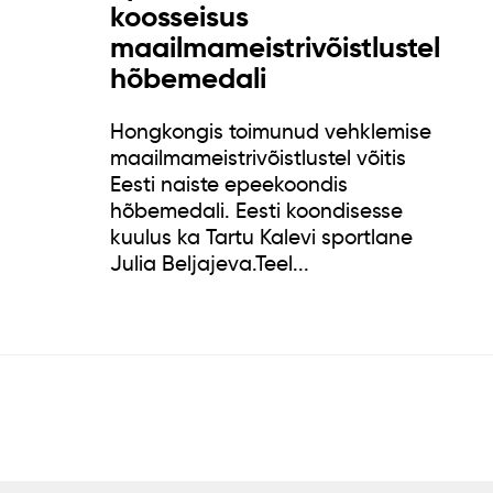
koosseisus
maailmameistrivõistlustel
hõbemedali
Hongkongis toimunud vehklemise
maailmameistrivõistlustel võitis
Eesti naiste epeekoondis
hõbemedali. Eesti koondisesse
kuulus ka Tartu Kalevi sportlane
Julia Beljajeva.Teel...