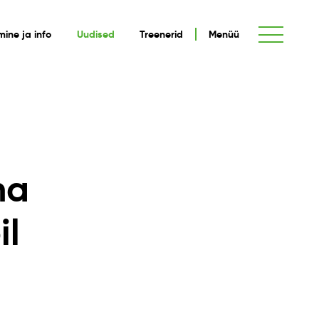
umine ja info
Uudised
Treenerid
Menüü
ha
il