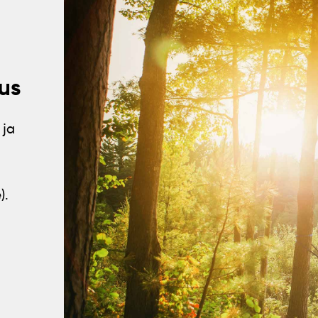
us
 ja
).