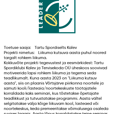
Toetuse saaja: Tartu Spordiselts Kalev
Projekti nimetus: Liikuma kutsuva aasta puhul noored
targalt rohkem liikuma.
Kokkuvõte projekti tegevustest ja eesmärkidest: Tartu
Spordiklubi Kalev ja Tervisekoda OÜ üheskoos soovivad
motiveerida lapsi rohkem liikuma ja tegema seda
teadlikumalt. Kuna aasta 2023 on "Liikuma kutsuv
aasta", siis on plaanis Võrtsjärve piirkonna noortele ja
samuti kooli/lasteaia/noortekeskuste töötajatele
korraldada kaks seminari, kus tõstetakse õpetajate
teadlikkust ja tutvustatakse programmi. Aasta vältel
selgitatakse välja kõige liikuvam kool, lasteaed või
noortekeskus, keda premeeritakse võimalusega osaleda
suvises laagris. Aasta lõpus korraldatakse teine seminar,