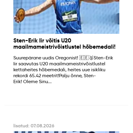
Sten-Erik Iir võitis U20
maailmameistrivõistlustel hõbemedali!
Suurepärane uudis Oregonist! 🇪🇪🥈Sten-Erik
Iir saavutas U20 maailmameistrivõistlustel
kettaheites hõbemedali, heites uue isikliku
rekordi 65.42 meetrit!Palju õnne, Sten-
Erik! Oleme Sinu...
lisatud: 07.08.2026