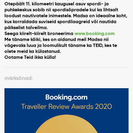
Otepäält 11. kilomeetri kaugusel asuv spordi- ja
puhkekeskus sobib nii spordisõpradele kui ka lihtsalt
loodust nautivatele inimestele. Madsa on ideaalne koht,
kus korraldada suviseid spordilaagreid või nautida
päikselist talveilma.
Seega kiirelt-kiirelt broneerima
www.booking.com
Me täname kõiki, kes on aidanud meil Madsa nii
vägevaks luua ja loomulikult täname ka TEID, kes te
olete meid ka külastanud.
Ootame Teid ikka külla!
märksõnad: