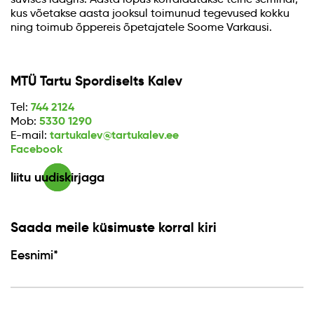
kus võetakse aasta jooksul toimunud tegevused kokku
ning toimub õppereis õpetajatele Soome Varkausi.
MTÜ Tartu Spordiselts Kalev
744 2124
Tel:
5330 1290
Mob:
tartukalev@tartukalev.ee
E-mail:
Facebook
liitu uudiskirjaga
Saada meile küsimuste korral kiri
Eesnimi*