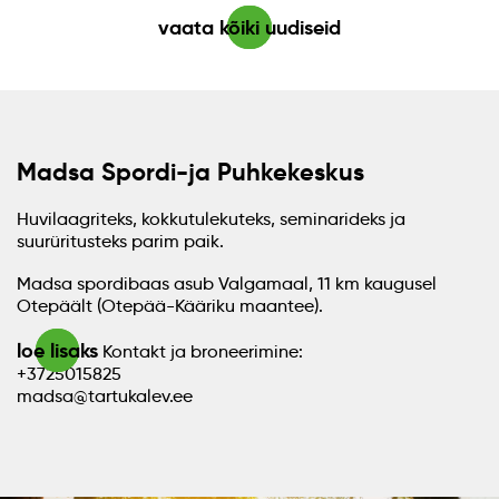
vaata kõiki uudiseid
Madsa Spordi-ja Puhkekeskus
Huvilaagriteks, kokkutulekuteks, seminarideks ja
suurüritusteks parim paik.
Madsa spordibaas asub Valgamaal, 11 km kaugusel
Otepäält (Otepää-Kääriku maantee).
loe lisaks
Kontakt ja broneerimine:
+3725015825
madsa@tartukalev.ee