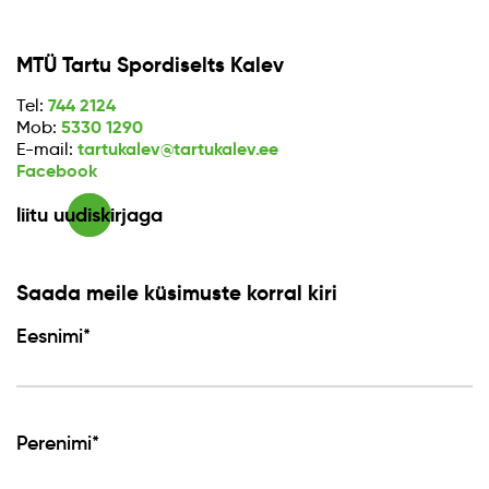
MTÜ Tartu Spordiselts Kalev
744 2124
Tel:
5330 1290
Mob:
tartukalev@tartukalev.ee
E-mail:
Facebook
liitu uudiskirjaga
Saada meile küsimuste korral kiri
Eesnimi*
Perenimi*