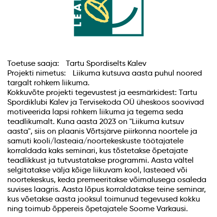
Toetuse saaja: Tartu Spordiselts Kalev
Projekti nimetus: Liikuma kutsuva aasta puhul noored
targalt rohkem liikuma.
Kokkuvõte projekti tegevustest ja eesmärkidest: Tartu
Spordiklubi Kalev ja Tervisekoda OÜ üheskoos soovivad
motiveerida lapsi rohkem liikuma ja tegema seda
teadlikumalt. Kuna aasta 2023 on "Liikuma kutsuv
aasta", siis on plaanis Võrtsjärve piirkonna noortele ja
samuti kooli/lasteaia/noortekeskuste töötajatele
korraldada kaks seminari, kus tõstetakse õpetajate
teadlikkust ja tutvustatakse programmi. Aasta vältel
selgitatakse välja kõige liikuvam kool, lasteaed või
noortekeskus, keda premeeritakse võimalusega osaleda
suvises laagris. Aasta lõpus korraldatakse teine seminar,
kus võetakse aasta jooksul toimunud tegevused kokku
ning toimub õppereis õpetajatele Soome Varkausi.