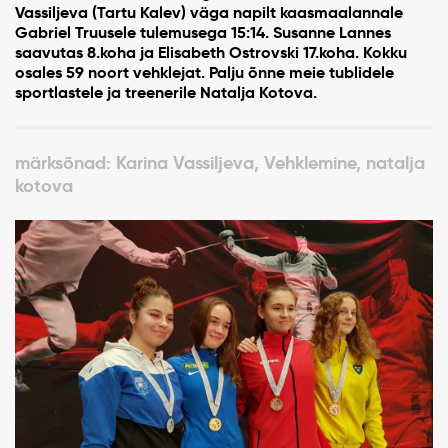
Vassiljeva (Tartu Kalev) väga napilt kaasmaalannale
Gabriel Truusele tulemusega 15:14. Susanne Lannes
saavutas 8.koha ja Elisabeth Ostrovski 17.koha. Kokku
osales 59 noort vehklejat. Palju õnne meie tublidele
sportlastele ja treenerile Natalja Kotova.
märksõnad: Karina Vassiljeva, Vehklemine, natalja
kotova