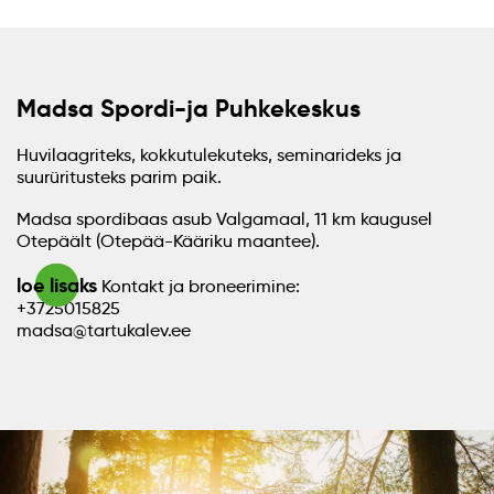
Madsa Spordi-ja Puhkekeskus
Huvilaagriteks, kokkutulekuteks, seminarideks ja
suurüritusteks parim paik.
Madsa spordibaas asub Valgamaal, 11 km kaugusel
Otepäält (Otepää-Kääriku maantee).
loe lisaks
Kontakt ja broneerimine:
+3725015825
madsa@tartukalev.ee