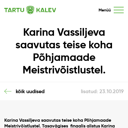
Menüü
Karina Vassiljeva
saavutas teise koha
Põhjamaade
Meistrivõistlustel.
kõik uudised
lisatud: 23.10.2019
Karina Vassiljeva saavutas teise koha Põhjamaade
Meistrivõistlustel. Tasavägises finaalis alistus Karina