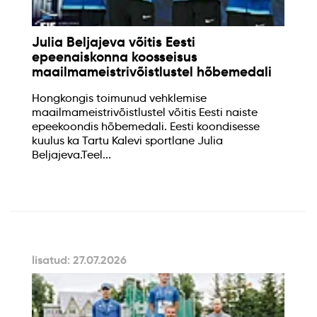
Julia Beljajeva võitis Eesti
epeenaiskonna koosseisus
maailmameistrivõistlustel hõbemedali
Hongkongis toimunud vehklemise
maailmameistrivõistlustel võitis Eesti naiste
epeekoondis hõbemedali. Eesti koondisesse
kuulus ka Tartu Kalevi sportlane Julia
Beljajeva.Teel...
lisatud: 27.07.2026