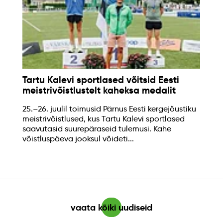
Tartu Kalevi sportlased võitsid Eesti
meistrivõistlustelt kaheksa medalit
25.–26. juulil toimusid Pärnus Eesti kergejõustiku
meistrivõistlused, kus Tartu Kalevi sportlased
saavutasid suurepäraseid tulemusi. Kahe
võistluspäeva jooksul võideti...
vaata kõiki uudiseid