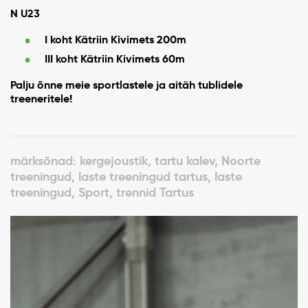
N U23
I koht Kätriin Kivimets 200m
III koht Kätriin Kivimets 60m
Palju õnne meie sportlastele ja aitäh tublidele
treeneritele!
märksõnad: kergejoustik, tartu kalev, Noorte
treeningud, laste treeningud tartus, laste
treeningud, Sport, trennid Tartus