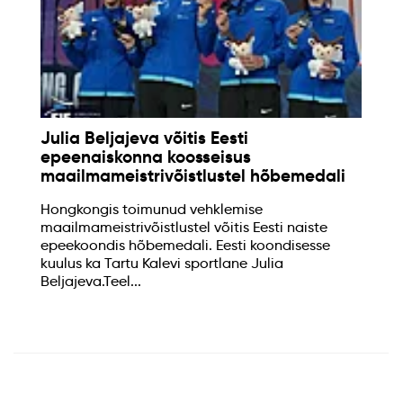
Julia Beljajeva võitis Eesti
epeenaiskonna koosseisus
maailmameistrivõistlustel hõbemedali
Hongkongis toimunud vehklemise
maailmameistrivõistlustel võitis Eesti naiste
epeekoondis hõbemedali. Eesti koondisesse
kuulus ka Tartu Kalevi sportlane Julia
Beljajeva.Teel...