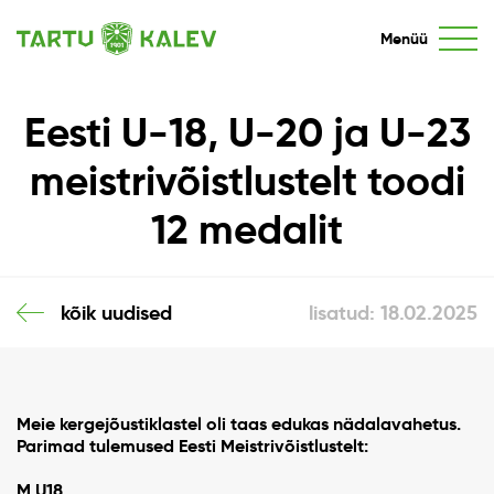
Menüü
Eesti U-18, U-20 ja U-23
meistrivõistlustelt toodi
12 medalit
kõik uudised
lisatud: 18.02.2025
Meie kergejõustiklastel oli taas edukas nädalavahetus.
Parimad tulemused Eesti Meistrivõistlustelt:
M U18