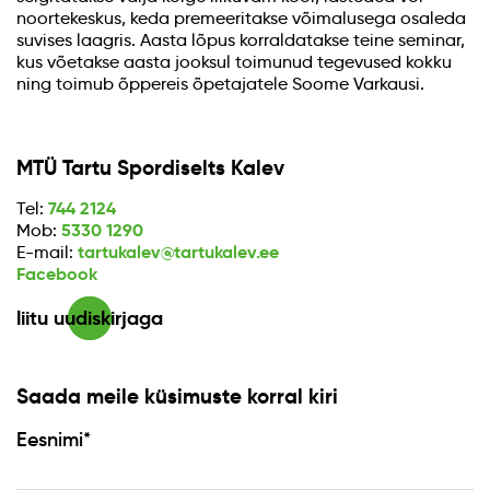
noortekeskus, keda premeeritakse võimalusega osaleda
suvises laagris. Aasta lõpus korraldatakse teine seminar,
kus võetakse aasta jooksul toimunud tegevused kokku
ning toimub õppereis õpetajatele Soome Varkausi.
MTÜ Tartu Spordiselts Kalev
744 2124
Tel:
5330 1290
Mob:
tartukalev@tartukalev.ee
E-mail:
Facebook
liitu uudiskirjaga
Saada meile küsimuste korral kiri
Eesnimi*