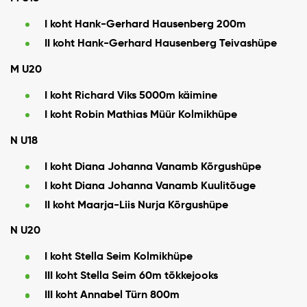
I koht Hank-Gerhard Hausenberg 200m
II koht Hank-Gerhard Hausenberg Teivashüpe
M U20
I koht Richard Viks 5000m käimine
I koht Robin Mathias Müür Kolmikhüpe
N U18
I koht Diana Johanna Vanamb Kõrgushüpe
I koht Diana Johanna Vanamb Kuulitõuge
II koht Maarja-Liis Nurja Kõrgushüpe
N U20
I koht Stella Seim Kolmikhüpe
III koht Stella Seim 60m tõkkejooks
III koht Annabel Türn 800m