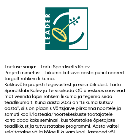
Toetuse saaja: Tartu Spordiselts Kalev
Projekti nimetus: Liikuma kutsuva aasta puhul noored
targalt rohkem liikuma.
Kokkuvõte projekti tegevustest ja eesmärkidest: Tartu
Spordiklubi Kalev ja Tervisekoda OÜ üheskoos soovivad
motiveerida lapsi rohkem liikuma ja tegema seda
teadlikumalt. Kuna aasta 2023 on "Liikuma kutsuv
aasta", siis on plaanis Võrtsjärve piirkonna noortele ja
samuti kooli/lasteaia/noortekeskuste töötajatele
korraldada kaks seminari, kus tõstetakse õpetajate
teadlikkust ja tutvustatakse programmi. Aasta vältel
selgitatakse välja kõige liikuvam kool, lasteaed või