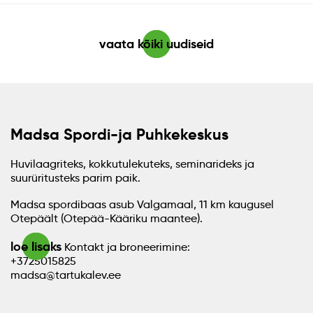
vaata kõiki uudiseid
Madsa Spordi-ja Puhkekeskus
Huvilaagriteks, kokkutulekuteks, seminarideks ja
suurüritusteks parim paik.
Madsa spordibaas asub Valgamaal, 11 km kaugusel
Otepäält (Otepää-Kääriku maantee).
loe lisaks
Kontakt ja broneerimine:
+3725015825
madsa@tartukalev.ee