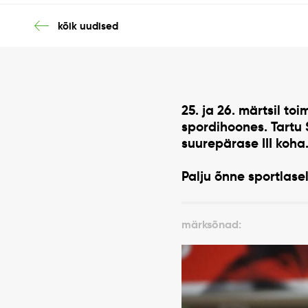
kõik uudised
25. ja 26. märtsil to
spordihoones. Tartu
suurepärase III koha
Palju õnne sportlase
märksõnad: