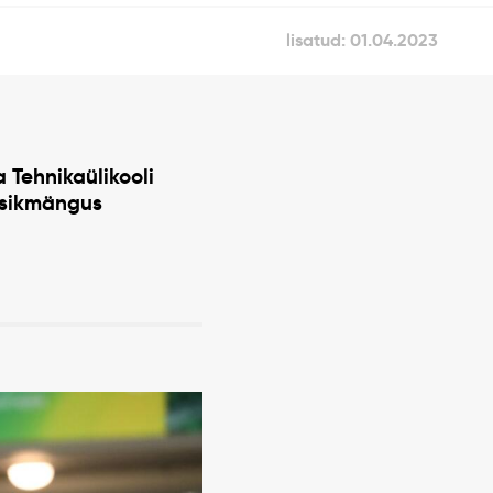
lisatud: 01.04.2023
a Tehnikaülikooli
ksikmängus