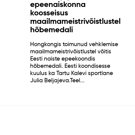
epeenaiskonna
koosseisus
maailmameistrivõistlustel
hõbemedali
Hongkongis toimunud vehklemise
maailmameistrivõistlustel võitis
Eesti naiste epeekoondis
hõbemedali. Eesti koondisesse
kuulus ka Tartu Kalevi sportlane
Julia Beljajeva.Teel...