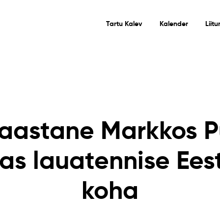
Tartu Kalev
Kalender
Liit
aastane Markkos 
as lauatennise Eesti
koha