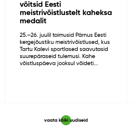
võitsid Eesti
meistrivõistlustelt kaheksa
medalit
25.–26. juulil toimusid Pärnus Eesti
kergejõustiku meistrivõistlused, kus
Tartu Kalevi sportlased saavutasid
suurepäraseid tulemusi. Kahe
võistluspäeva jooksul võideti...
vaata kõiki uudiseid