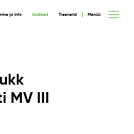
umine ja info
Uudised
Treenerid
Menüü
Pukk
 MV III