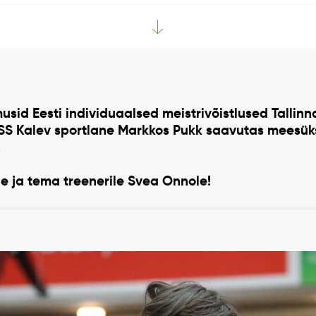
imusid Eesti individuaalsed meistrivõistlused Tallinn
 SS Kalev sportlane Markkos Pukk saavutas meesü
.
le ja tema treenerile Svea Onnole!