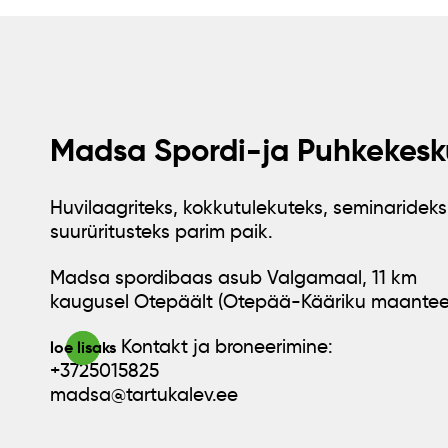
Madsa Spordi-ja Puhkekesk
Huvilaagriteks, kokkutulekuteks, seminarideks
suurüritusteks parim paik.
Madsa spordibaas asub Valgamaal, 11 km
kaugusel Otepäält (Otepää-Kääriku maantee
Kontakt ja broneerimine:
loe lisaks
+3725015825
madsa@tartukalev.ee