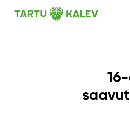
16-
saavut