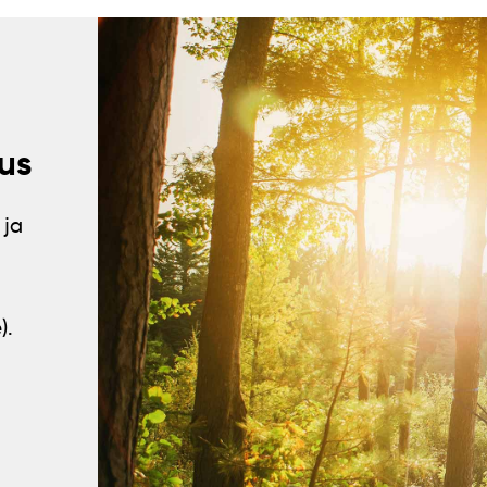
us
 ja
).