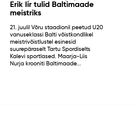
Erik Iir tulid Baltimaade
meistriks
21. juulil Võru staadionil peetud U20
vanuseklassi Balti võistkondlikel
meistrivõistlustel esinesid
suurepäraselt Tartu Spordiselts
Kalevi sportlased. Maarja-Liis
Nurja krooniti Baltimaade...