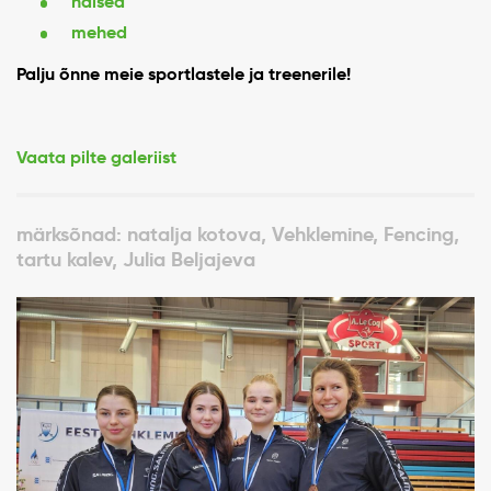
naised
mehed
Palju õnne meie sportlastele ja treenerile!
Vaata pilte galeriist
märksõnad: natalja kotova, Vehklemine, Fencing,
tartu kalev, Julia Beljajeva