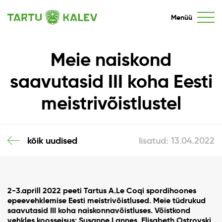
Menüü
Meie naiskond
saavutasid III koha Eesti
meistrivõistlustel
kõik uudised
lisatud: 13.04.2022
2-3.aprill 2022 peeti Tartus
A.Le Coqi spordihoones
epeevehklemise Eesti meistrivõistlused.
Meie tüdrukud
saavutasid III koha naiskonnavõistluses. Võistkond
vehkles koosseisus: Susanne Lannes, Elisabeth Ostrovski,