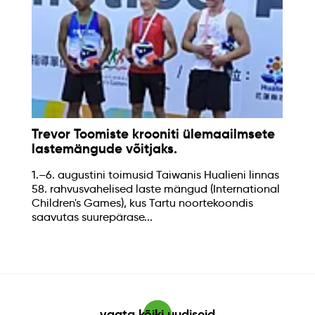
Trevor Toomiste krooniti ülemaailmsete
lastemängude võitjaks.
1.–6. augustini toimusid Taiwanis Hualieni linnas
58. rahvusvahelised laste mängud (International
Children's Games), kus Tartu noortekoondis
saavutas suurepärase...
vaata kõiki uudiseid