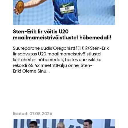
Sten-Erik Iir võitis U20
maailmameistrivõistlustel hõbemedali!
Suurepärane uudis Oregonist! 🇪🇪🥈Sten-Erik
Iir saavutas U20 maailmameistrivõistlustel
kettaheites hõbemedali, heites uue isikliku
rekordi 65.42 meetrit!Palju õnne, Sten-
Erik! Oleme Sinu...
lisatud: 07.08.2026