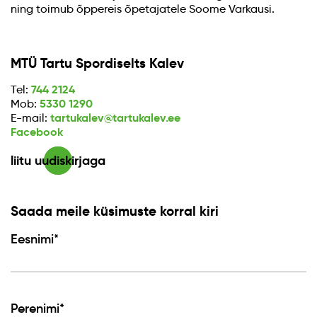
ning toimub õppereis õpetajatele Soome Varkausi.
MTÜ Tartu Spordiselts Kalev
744 2124
Tel:
5330 1290
Mob:
tartukalev@tartukalev.ee
E-mail:
Facebook
liitu uudiskirjaga
Saada meile küsimuste korral kiri
Eesnimi*
Perenimi*