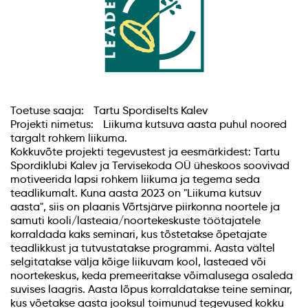
Toetuse saaja: Tartu Spordiselts Kalev
Projekti nimetus: Liikuma kutsuva aasta puhul noored
targalt rohkem liikuma.
Kokkuvõte projekti tegevustest ja eesmärkidest: Tartu
Spordiklubi Kalev ja Tervisekoda OÜ üheskoos soovivad
motiveerida lapsi rohkem liikuma ja tegema seda
teadlikumalt. Kuna aasta 2023 on "Liikuma kutsuv
aasta", siis on plaanis Võrtsjärve piirkonna noortele ja
samuti kooli/lasteaia/noortekeskuste töötajatele
korraldada kaks seminari, kus tõstetakse õpetajate
teadlikkust ja tutvustatakse programmi. Aasta vältel
selgitatakse välja kõige liikuvam kool, lasteaed või
noortekeskus, keda premeeritakse võimalusega osaleda
suvises laagris. Aasta lõpus korraldatakse teine seminar,
kus võetakse aasta jooksul toimunud tegevused kokku