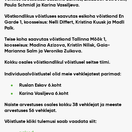
Paula Schmidl ja Karina Vassiljeva.
Võstkondlikus võistluses saavutas esikoha võistkond En
Garde 1, koosseisus: Nelli Differt, Kristina Kuusk ja Madli
Palk.
Teise koha saavutas võistkond Tallinna Mõõk 1,
koosseisus: Madina Azizova, Kristiin Nilisk, Gaia-
Marianna Salm ja Veronika Zuikova.
Kokku osales võistkondlikul võistlusel seitse tiimi.
Individuaalvõistlustel olid meie vehklejatest parimad:
Ruslan Eskov 6.koht
Karina Vasiljeva 6.koht
Naiste arvestuses osales kokku 38 vehklejat ja meeste
arvestuses 56 vehklejat.
Võistluste kõiki tulemusi saab vaadata siit: