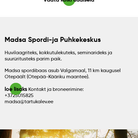
Madsa Spordi-ja Puhkekeskus
Huvilaagriteks, kokkutulekuteks, seminarideks ja
suurüritusteks parim paik.
Madsa spordibaas asub Valgamaal, 11 km kaugusel
Otepäält (Otepää-Kääriku maantee).
loe lisaks
Kontakt ja broneerimine:
+3725015825
madsa@tartukalev.ee