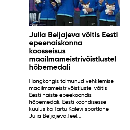
Julia Beljajeva võitis Eesti
epeenaiskonna
koosseisus
maailmameistrivõistlustel
hõbemedali
Hongkongis toimunud vehklemise
maailmameistrivõistlustel võitis
Eesti naiste epeekoondis
hõbemedali. Eesti koondisesse
kuulus ka Tartu Kalevi sportlane
Julia Beljajeva.Teel...