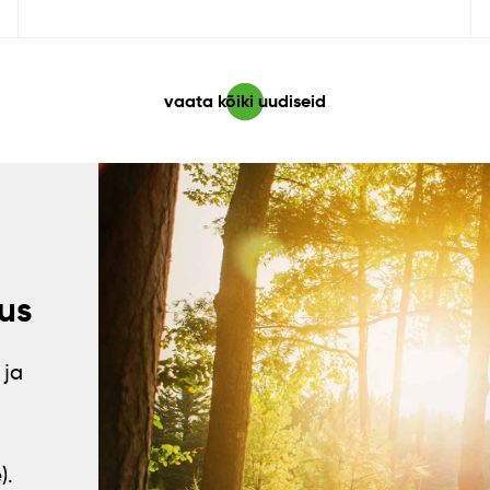
vaata kõiki uudiseid
us
 ja
).