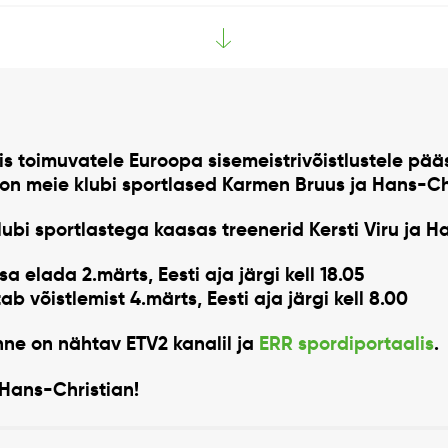
lis toimuvatele Euroopa sisemeistrivõistlustele pää
s on meie klubi sportlased
Karmen Bruus ja Hans-Ch
lubi sportlastega kaasas treenerid Kersti Viru ja H
 elada 2.märts, Eesti aja järgi kell 18.05
b võistlemist 4.märts, Eesti aja järgi kell 8.00
nne on nähtav ETV2 kanalil ja
ERR spordiportaalis
.
 Hans-Christian!