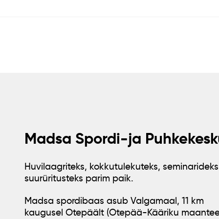
Madsa Spordi-ja Puhkekesk
Huvilaagriteks, kokkutulekuteks, seminarideks
suurüritusteks parim paik.
Madsa spordibaas asub Valgamaal, 11 km
kaugusel Otepäält (Otepää-Kääriku maantee