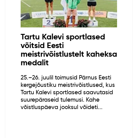
Tartu Kalevi sportlased
võitsid Eesti
meistrivõistlustelt kaheksa
medalit
25.–26. juulil toimusid Pärnus Eesti
kergejõustiku meistrivõistlused, kus
Tartu Kalevi sportlased saavutasid
suurepäraseid tulemusi. Kahe
võistluspäeva jooksul võideti...