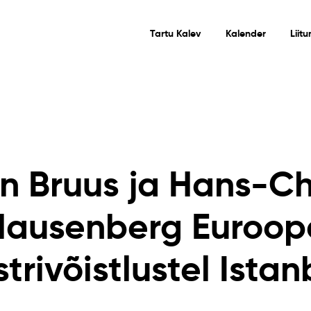
Tartu Kalev
Kalender
Liit
 Bruus ja Hans-Ch
Hausenberg Euroop
trivõistlustel Istan