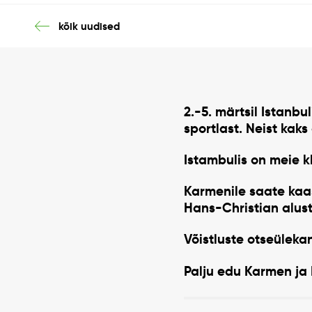
kõik uudised
2.-5. märtsil Istanbu
sportlast. Neist kak
Istambulis on meie k
Karmenile saate kaasa
Hans-Christian alusta
Võistluste otseüleka
Palju edu Karmen ja