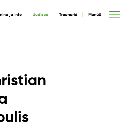
umine ja info
Uudised
Treenerid
Menüü
ristian
a
bulis