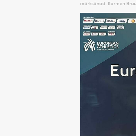
märksõnad: Karmen Bruus