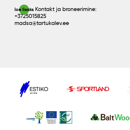
Kontakt ja broneerimine:
loe lisaks
+3725015825
madsa@tartukalev.ee