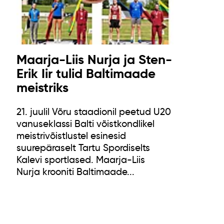
Maarja-Liis Nurja ja Sten-
Erik Iir tulid Baltimaade
meistriks
21. juulil Võru staadionil peetud U20
vanuseklassi Balti võistkondlikel
meistrivõistlustel esinesid
suurepäraselt Tartu Spordiselts
Kalevi sportlased. Maarja-Liis
Nurja krooniti Baltimaade...