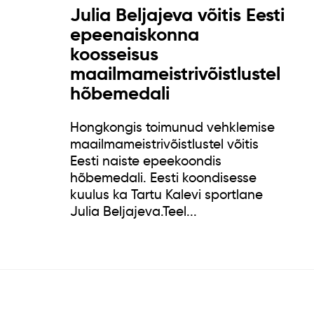
Julia Beljajeva võitis Eesti
epeenaiskonna
koosseisus
maailmameistrivõistlustel
hõbemedali
Hongkongis toimunud vehklemise
maailmameistrivõistlustel võitis
Eesti naiste epeekoondis
hõbemedali. Eesti koondisesse
kuulus ka Tartu Kalevi sportlane
Julia Beljajeva.Teel...