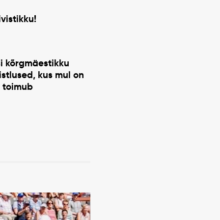
vistikku!
si kõrgmäestikku
stlused, kus mul on
s toimub