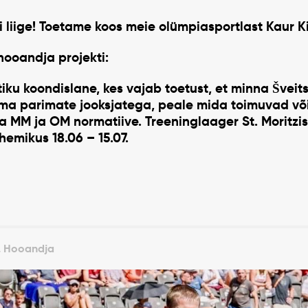
i liige! Toetame koos meie olümpiasportlast Kaur Ki
 hooandja projekti:
tiku koondislane, kes vajab toetust, et minna Šveit
ma parimate jooksjatega, peale mida toimuvad või
 MM ja OM normatiive. Treeninglaager St. Moritzi
hemikus 18.06 – 15.07.
k, Hooandja