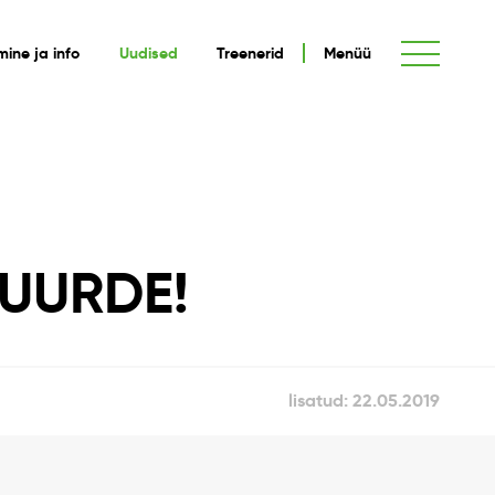
umine ja info
Uudised
Treenerid
Menüü
JUURDE!
lisatud: 22.05.2019