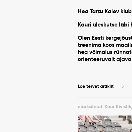
Hea Tartu Kalev klub
Kauri üleskutse läbi
Olen Eesti kergejõus
treenima koos maail
hea võimalus rünnata
orienteeruvalt ajava
Loe tervet artiklit
märksõnad: Kaur Kivisti