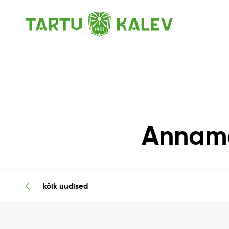
Anname
kõik uudised