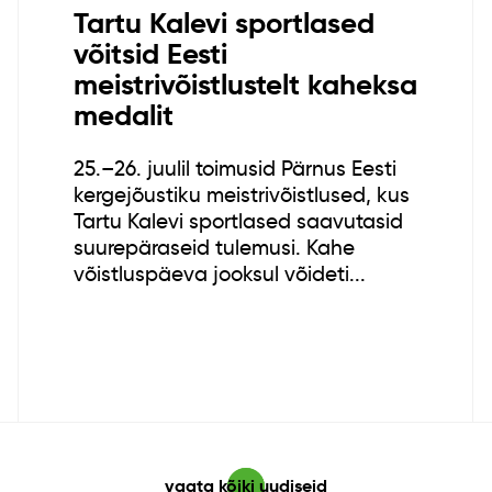
Tartu Kalevi sportlased
võitsid Eesti
meistrivõistlustelt kaheksa
medalit
25.–26. juulil toimusid Pärnus Eesti
kergejõustiku meistrivõistlused, kus
Tartu Kalevi sportlased saavutasid
suurepäraseid tulemusi. Kahe
võistluspäeva jooksul võideti...
vaata kõiki uudiseid