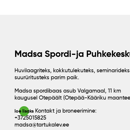
Madsa Spordi-ja Puhkekesk
Huvilaagriteks, kokkutulekuteks, seminarideks
suurüritusteks parim paik.
Madsa spordibaas asub Valgamaal, 11 km
kaugusel Otepäält (Otepää-Kääriku maantee
Kontakt ja broneerimine:
loe lisaks
+3725015825
madsa@tartukalev.ee