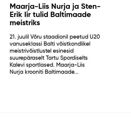
Maarja-Liis Nurja ja Sten-
Erik Iir tulid Baltimaade
meistriks
21. juulil Võru staadionil peetud U20
vanuseklassi Balti võistkondlikel
meistrivõistlustel esinesid
suurepäraselt Tartu Spordiselts
Kalevi sportlased. Maarja-Liis
Nurja krooniti Baltimaade...