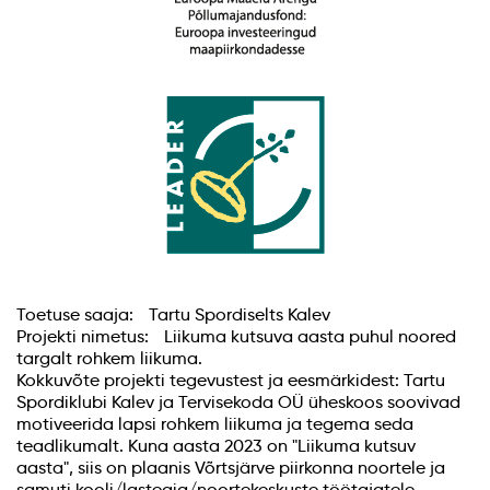
Toetuse saaja: Tartu Spordiselts Kalev
Projekti nimetus: Liikuma kutsuva aasta puhul noored
targalt rohkem liikuma.
Kokkuvõte projekti tegevustest ja eesmärkidest: Tartu
Spordiklubi Kalev ja Tervisekoda OÜ üheskoos soovivad
motiveerida lapsi rohkem liikuma ja tegema seda
teadlikumalt. Kuna aasta 2023 on "Liikuma kutsuv
aasta", siis on plaanis Võrtsjärve piirkonna noortele ja
samuti kooli/lasteaia/noortekeskuste töötajatele