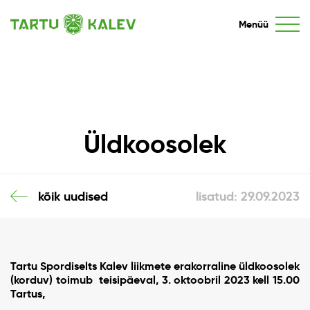
Menüü
Üldkoosolek
kõik uudised
lisatud: 29.09.2023
Tartu Spordiselts Kalev liikmete erakorraline üldkoosolek
(korduv) toimub teisipäeval, 3. oktoobril 2023 kell 15.00
Tartus,