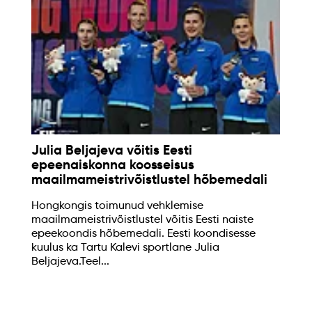
Julia Beljajeva võitis Eesti
epeenaiskonna koosseisus
maailmameistrivõistlustel hõbemedali
Hongkongis toimunud vehklemise
maailmameistrivõistlustel võitis Eesti naiste
epeekoondis hõbemedali. Eesti koondisesse
kuulus ka Tartu Kalevi sportlane Julia
Beljajeva.Teel...