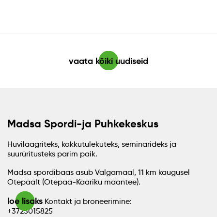
vaata kõiki uudiseid
Madsa Spordi-ja Puhkekeskus
Huvilaagriteks, kokkutulekuteks, seminarideks ja
suurüritusteks parim paik.
Madsa spordibaas asub Valgamaal, 11 km kaugusel
Otepäält (Otepää-Kääriku maantee).
loe lisaks
Kontakt ja broneerimine:
+3725015825