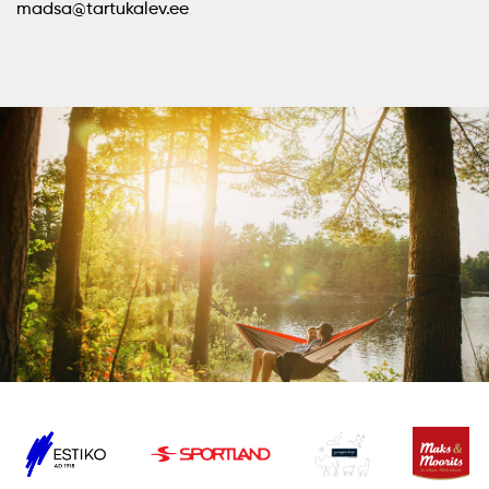
madsa@tartukalev.ee