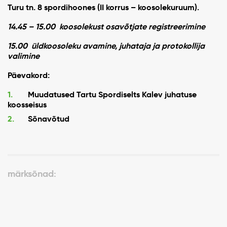
Turu tn. 8 spordihoones (II korrus – koosolekuruum).
14.45 – 15.00
koosolekust osavõtjate registreerimine
15.00
üldkoosoleku avamine, juhataja ja protokollija
valimine
Päevakord:
Muudatused Tartu Spordiselts Kalev juhatuse
koosseisus
Sõnavõtud
märksõnad: