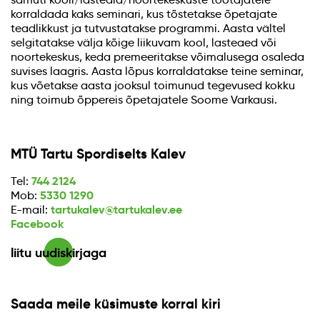
korraldada kaks seminari, kus tõstetakse õpetajate
teadlikkust ja tutvustatakse programmi. Aasta vältel
selgitatakse välja kõige liikuvam kool, lasteaed või
noortekeskus, keda premeeritakse võimalusega osaleda
suvises laagris. Aasta lõpus korraldatakse teine seminar,
kus võetakse aasta jooksul toimunud tegevused kokku
ning toimub õppereis õpetajatele Soome Varkausi.
MTÜ Tartu Spordiselts Kalev
744 2124
Tel:
5330 1290
Mob:
tartukalev@tartukalev.ee
E-mail:
Facebook
liitu uudiskirjaga
Saada meile küsimuste korral kiri