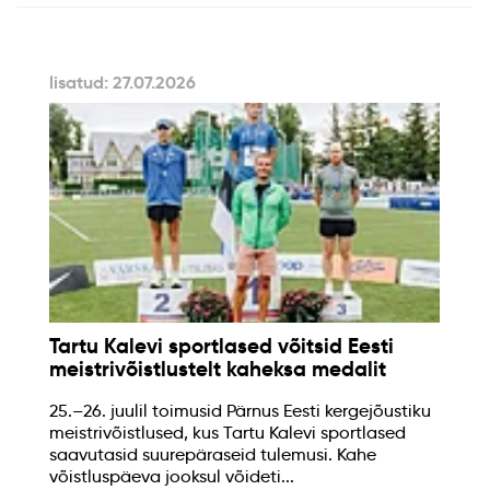
lisatud: 27.07.2026
Tartu Kalevi sportlased võitsid Eesti
meistrivõistlustelt kaheksa medalit
25.–26. juulil toimusid Pärnus Eesti kergejõustiku
meistrivõistlused, kus Tartu Kalevi sportlased
saavutasid suurepäraseid tulemusi. Kahe
võistluspäeva jooksul võideti...