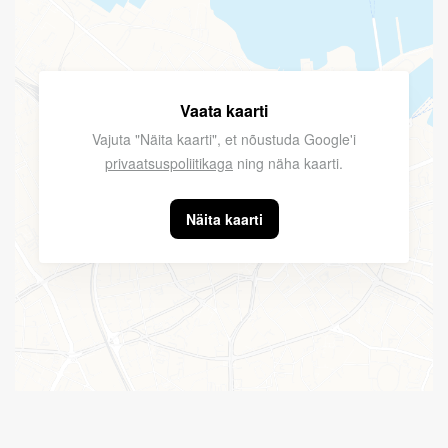
Vaata kaarti
Vajuta "Näita kaarti", et nõustuda Google'i
privaatsuspoliitikaga
ning näha kaarti.
Näita kaarti