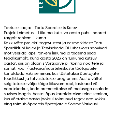
Toetuse saaja: Tartu Spordiselts Kalev
Projekti nimetus: Liikuma kutsuva aasta puhul noored
targalt rohkem liikuma.
Kokkuvõte projekti tegevustest ja eesmärkidest: Tartu
Spordiklubi Kalev ja Tervisekoda OÜ üheskoos soovivad
motiveerida lapsi rohkem liikuma ja tegema seda
teadlikumalt. Kuna aasta 2023 on "Liikuma kutsuv
aasta", siis on plaanis Võrtsjärve piirkonna noortele ja
samuti kooli/lasteaia/noortekeskuste töötajatele
korraldada kaks seminari, kus tõstetakse õpetajate
teadlikkust ja tutvustatakse programmi. Aasta vältel
selgitatakse välja kõige liikuvam kool, lasteaed või
noortekeskus, keda premeeritakse võimalusega osaleda
suvises laagris. Aasta lõpus korraldatakse teine seminar,
kus võetakse aasta jooksul toimunud tegevused kokku
ning toimub õppereis õpetajatele Soome Varkausi.