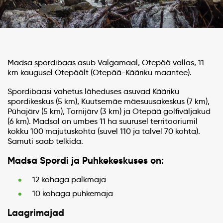
Madsa spordibaas asub Valgamaal, Otepää vallas, 11
km kaugusel Otepäält (Otepää-Kääriku maantee).
Spordibaasi vahetus läheduses asuvad Kääriku
spordikeskus (5 km), Kuutsemäe mäesuusakeskus (7 km),
Pühajärv (5 km), Tornijärv (3 km) ja Otepää golfiväljakud
(6 km). Madsal on umbes 11 ha suurusel territooriumil
kokku 100 majutuskohta (suvel 110 ja talvel 70 kohta).
Samuti saab telkida.
Madsa Spordi ja Puhkekeskuses on:
12 kohaga palkmaja
10 kohaga puhkemaja
Laagrimajad