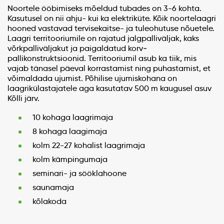
Noortele ööbimiseks mõeldud tubades on 3-6 kohta.
Kasutusel on nii ahju- kui ka elektriküte. Kõik noortelaagri
hooned vastavad tervisekaitse- ja tuleohutuse nõuetele.
Laagri territooriumile on rajatud jalgpalliväljak, kaks
võrkpalliväljakut ja paigaldatud korv­
pallikonstruktsioonid. Territooriumil asub ka tiik, mis
vajab tänasel päeval korrastamist ning puhastamist, et
võimaldada ujumist. Põhilise ujumiskohana on
laagrikülastajatele aga kasu­tatav 500 m kaugusel asuv
Kõlli järv.
10 kohaga laagrimaja
8 kohaga laagimaja
kolm 22-27 kohalist laagrimaja
kolm kämpingumaja
seminari- ja sööklahoone
sauna­maja
kõlakoda