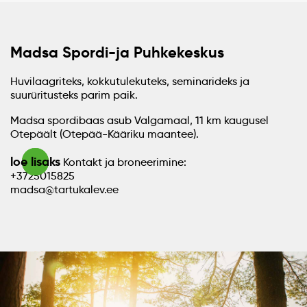
Madsa Spordi-ja Puhkekeskus
Huvilaagriteks, kokkutulekuteks, seminarideks ja
suurüritusteks parim paik.
Madsa spordibaas asub Valgamaal, 11 km kaugusel
Otepäält (Otepää-Kääriku maantee).
loe lisaks
Kontakt ja broneerimine:
+3725015825
madsa@tartukalev.ee