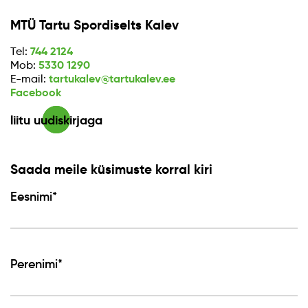
MTÜ Tartu Spordiselts Kalev
744 2124
Tel:
5330 1290
Mob:
tartukalev@tartukalev.ee
E-mail:
Facebook
liitu uudiskirjaga
Saada meile küsimuste korral kiri
Eesnimi*
Perenimi*