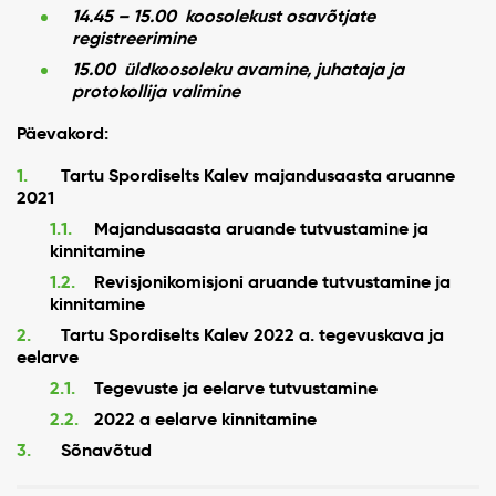
14.45 – 15.00
koosolekust osavõtjate
registreerimine
15.00
üldkoosoleku avamine, juhataja ja
protokollija valimine
Päevakord:
Tartu Spordiselts Kalev majandusaasta aruanne
2021
Majandusaasta aruande tutvustamine ja
kinnitamine
Revisjonikomisjoni aruande tutvustamine ja
kinnitamine
Tartu Spordiselts Kalev 2022 a. tegevuskava ja
eelarve
Tegevuste ja eelarve tutvustamine
2022 a eelarve kinnitamine
Sõnavõtud