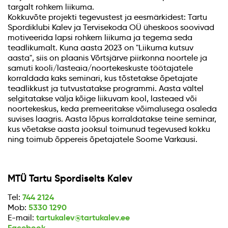
targalt rohkem liikuma.
Kokkuvõte projekti tegevustest ja eesmärkidest: Tartu
Spordiklubi Kalev ja Tervisekoda OÜ üheskoos soovivad
motiveerida lapsi rohkem liikuma ja tegema seda
teadlikumalt. Kuna aasta 2023 on "Liikuma kutsuv
aasta", siis on plaanis Võrtsjärve piirkonna noortele ja
samuti kooli/lasteaia/noortekeskuste töötajatele
korraldada kaks seminari, kus tõstetakse õpetajate
teadlikkust ja tutvustatakse programmi. Aasta vältel
selgitatakse välja kõige liikuvam kool, lasteaed või
noortekeskus, keda premeeritakse võimalusega osaleda
suvises laagris. Aasta lõpus korraldatakse teine seminar,
kus võetakse aasta jooksul toimunud tegevused kokku
ning toimub õppereis õpetajatele Soome Varkausi.
MTÜ Tartu Spordiselts Kalev
744 2124
Tel:
5330 1290
Mob:
tartukalev@tartukalev.ee
E-mail:
Facebook