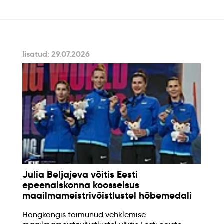
lisatud: 29.07.2026
Julia Beljajeva võitis Eesti
epeenaiskonna koosseisus
maailmameistrivõistlustel hõbemedali
Hongkongis toimunud vehklemise