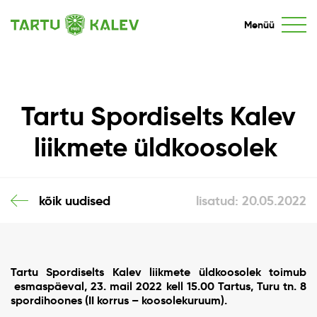
Menüü
Tartu Spordiselts Kalev
liikmete üldkoosolek
kõik uudised
lisatud: 20.05.2022
Tartu Spordiselts Kalev liikmete üldkoosolek toimub
esmaspäeval, 23. mail 2022 kell 15.00 Tartus,
Turu tn. 8
spordihoones (II korrus – koosolekuruum).