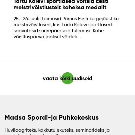
Tartu Kalevi sportlased võitsid Eesti
meistrivõistlustelt kaheksa medalit
25.–26. juulil toimusid Pärnus Eesti kergejõustiku
meistrivõistlused, kus Tartu Kalevi sportlased
saavutasid suurepäraseid tulemusi. Kahe
võistluspäeva jooksul võideti...
vaata kõiki uudiseid
Madsa Spordi-ja Puhkekeskus
Huvilaagriteks, kokkutulekuteks, seminarideks ja