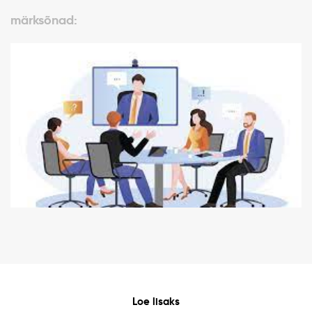
märksõnad:
Loe lisaks