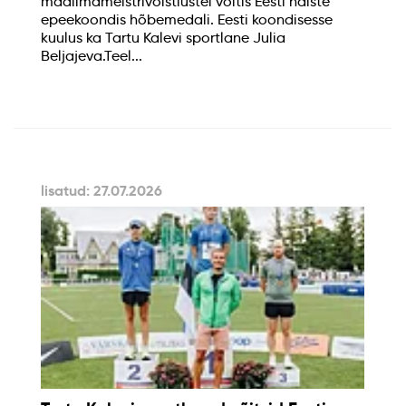
maailmameistrivõistlustel võitis Eesti naiste
epeekoondis hõbemedali. Eesti koondisesse
kuulus ka Tartu Kalevi sportlane Julia
Beljajeva.Teel...
lisatud: 27.07.2026