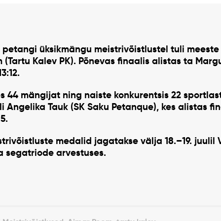
 petangi üksikmängu meistrivõistlustel tuli meeste
 (Tartu Kalev PK)
. Põnevas finaalis alistas ta
Margu
13:12
.
es 44 mängijat ning naiste konkurentsis 22 sportlas
li
Angelika Tauk (SK Saku Petanque)
, kes alistas fi
5.
rivõistluste medalid jagatakse välja 18.–19. juulil 
ja segatriode arvestuses.