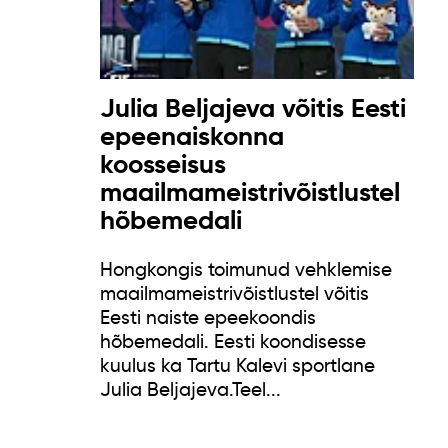
Julia Beljajeva võitis Eesti
epeenaiskonna
koosseisus
maailmameistrivõistlustel
hõbemedali
Hongkongis toimunud vehklemise
maailmameistrivõistlustel võitis
Eesti naiste epeekoondis
hõbemedali. Eesti koondisesse
kuulus ka Tartu Kalevi sportlane
Julia Beljajeva.Teel...