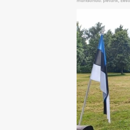
märksõnad: petank, Eesti