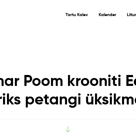
Tartu Kalev
Kalender
Liit
ar Poom krooniti E
riks petangi üksik