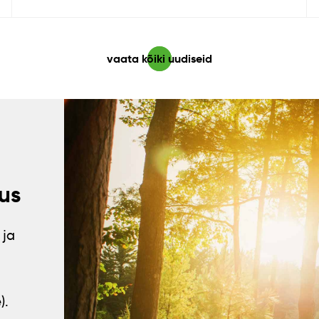
vaata kõiki uudiseid
us
 ja
).