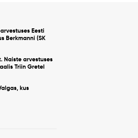
 arvestuses Eesti
s Berkmanni (SK
t. Naiste arvestuses
naalis
Triin Gretel
Valgas, kus