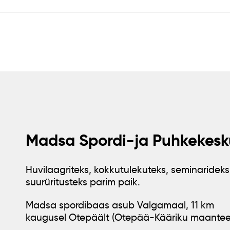
Madsa Spordi-ja Puhkekesk
Huvilaagriteks, kokkutulekuteks, seminarideks
suurüritusteks parim paik.
Madsa spordibaas asub Valgamaal, 11 km
kaugusel Otepäält (Otepää-Kääriku maantee