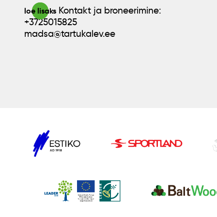
Kontakt ja broneerimine:
loe lisaks
+3725015825
madsa@tartukalev.ee