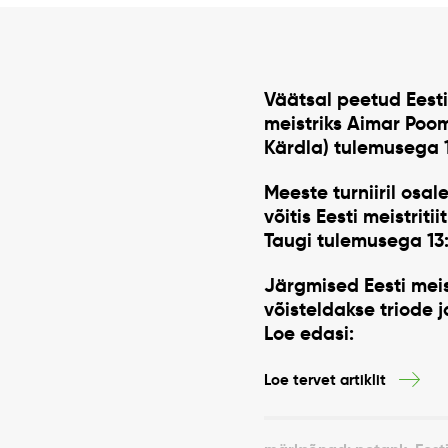
Väätsal peetud Eesti
meistriks
Aimar Poom
Kärdla)
tulemusega
Meeste turniiril osal
võitis Eesti meistritiit
Taugi
tulemusega 13:
Järgmised Eesti meist
võisteldakse triode 
Loe edasi:
Loe tervet artiklit