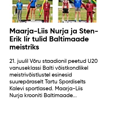
Maarja-Liis Nurja ja Sten-
Erik Iir tulid Baltimaade
meistriks
21. juulil Võru staadionil peetud U20
vanuseklassi Balti võistkondlikel
meistrivõistlustel esinesid
suurepäraselt Tartu Spordiselts
Kalevi sportlased. Maarja-Liis
Nurja krooniti Baltimaade...