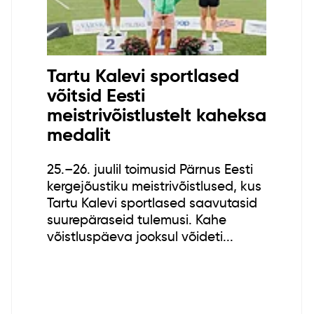
Tartu Kalevi sportlased
võitsid Eesti
meistrivõistlustelt kaheksa
medalit
25.–26. juulil toimusid Pärnus Eesti
kergejõustiku meistrivõistlused, kus
Tartu Kalevi sportlased saavutasid
suurepäraseid tulemusi. Kahe
võistluspäeva jooksul võideti...