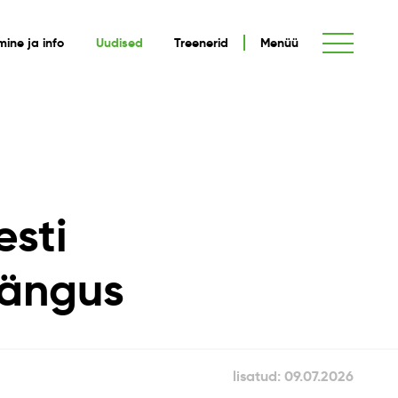
umine ja info
Uudised
Treenerid
Menüü
esti
mängus
lisatud: 09.07.2026