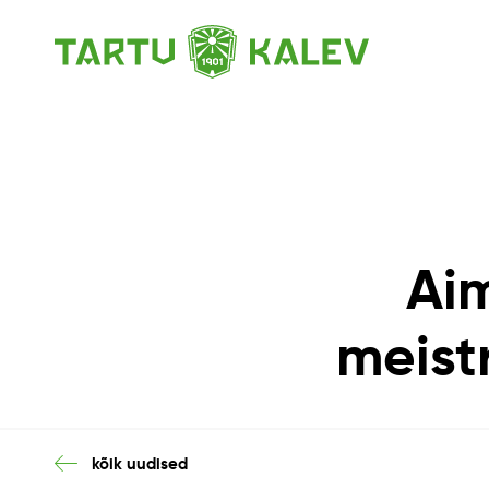
Aim
meist
kõik uudised