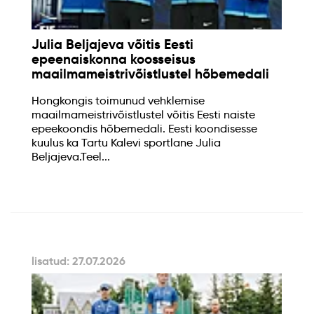
Julia Beljajeva võitis Eesti
epeenaiskonna koosseisus
maailmameistrivõistlustel hõbemedali
Hongkongis toimunud vehklemise
maailmameistrivõistlustel võitis Eesti naiste
epeekoondis hõbemedali. Eesti koondisesse
kuulus ka Tartu Kalevi sportlane Julia
Beljajeva.Teel...
lisatud: 27.07.2026