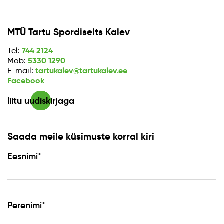
MTÜ Tartu Spordiselts Kalev
744 2124
Tel:
5330 1290
Mob:
tartukalev@tartukalev.ee
E-mail:
Facebook
liitu uudiskirjaga
Saada meile küsimuste korral kiri
Eesnimi*
Perenimi*