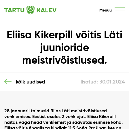
Menüü
Eliisa Kikerpill võitis Läti
juunioride
meistrivõistlused.
kõik uudised
lisatud: 30.01.2024
28.jaanuaril toimusid Riias Läti meistrivõistlused
vehklemises. Eestist osales 2 vehklejat. Eliisa Kikerpill
näitas väga head vehklemist ja saavutas esimese koha.
Eliisa võitis finaalis ta kindlalt 11:5 Sofia Prošinat, kes on