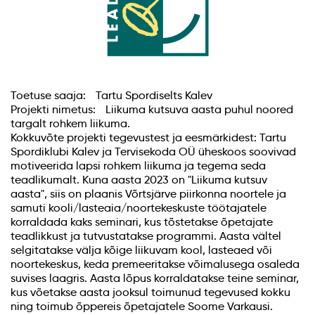
Toetuse saaja: Tartu Spordiselts Kalev
Projekti nimetus: Liikuma kutsuva aasta puhul noored
targalt rohkem liikuma.
Kokkuvõte projekti tegevustest ja eesmärkidest: Tartu
Spordiklubi Kalev ja Tervisekoda OÜ üheskoos soovivad
motiveerida lapsi rohkem liikuma ja tegema seda
teadlikumalt. Kuna aasta 2023 on "Liikuma kutsuv
aasta", siis on plaanis Võrtsjärve piirkonna noortele ja
samuti kooli/lasteaia/noortekeskuste töötajatele
korraldada kaks seminari, kus tõstetakse õpetajate
teadlikkust ja tutvustatakse programmi. Aasta vältel
selgitatakse välja kõige liikuvam kool, lasteaed või
noortekeskus, keda premeeritakse võimalusega osaleda
suvises laagris. Aasta lõpus korraldatakse teine seminar,
kus võetakse aasta jooksul toimunud tegevused kokku
ning toimub õppereis õpetajatele Soome Varkausi.