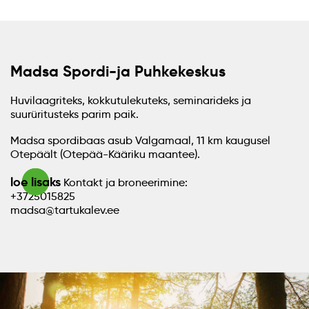
Madsa Spordi-ja Puhkekeskus
Huvilaagriteks, kokkutulekuteks, seminarideks ja
suurüritusteks parim paik.
Madsa spordibaas asub Valgamaal, 11 km kaugusel
Otepäält (Otepää-Kääriku maantee).
loe lisaks
Kontakt ja broneerimine:
+3725015825
madsa@tartukalev.ee