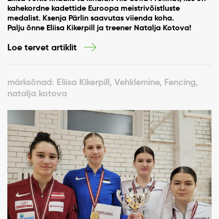
kahekordne kadettide Euroopa meistrivõistluste
medalist. Ksenja Pärlin saavutas viienda koha.
Palju õnne Eliisa Kikerpill ja treener Natalja Kotova!
Loe tervet artiklit
märksõnad: Eliisa Kikerpill, Vehklemine, Fencing,
natalja kotova