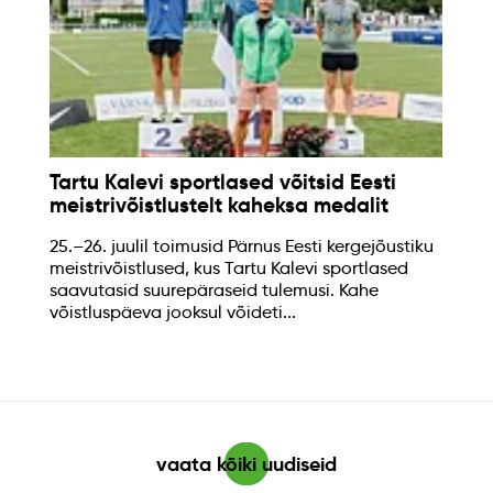
Tartu Kalevi sportlased võitsid Eesti
meistrivõistlustelt kaheksa medalit
25.–26. juulil toimusid Pärnus Eesti kergejõustiku
meistrivõistlused, kus Tartu Kalevi sportlased
saavutasid suurepäraseid tulemusi. Kahe
võistluspäeva jooksul võideti...
vaata kõiki uudiseid