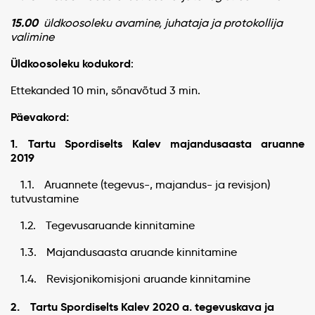
15.00
üldkoosoleku avamine, juhataja ja protokollija
valimine
Üldkoosoleku kodukord
:
Ettekanded 10 min, sõnavõtud 3 min.
Päevakord:
1. Tartu Spordiselts Kalev majandusaasta aruanne
2019
1.1. Aruannete (tegevus-, majandus- ja revisjon)
tutvustamine
1.2. Tegevusaruande kinnitamine
1.3. Majandusaasta aruande kinnitamine
1.4. Revisjonikomisjoni aruande kinnitamine
2. Tartu Spordiselts Kalev 2020 a. tegevuskava ja