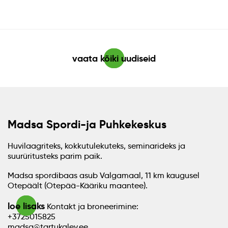
vaata kõiki uudiseid
Madsa Spordi-ja Puhkekeskus
Huvilaagriteks, kokkutulekuteks, seminarideks ja
suurüritusteks parim paik.
Madsa spordibaas asub Valgamaal, 11 km kaugusel
Otepäält (Otepää-Kääriku maantee).
loe lisaks
Kontakt ja broneerimine:
+3725015825
madsa@tartukalev.ee