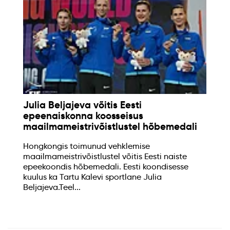
Julia Beljajeva võitis Eesti
epeenaiskonna koosseisus
maailmameistrivõistlustel hõbemedali
Hongkongis toimunud vehklemise
maailmameistrivõistlustel võitis Eesti naiste
epeekoondis hõbemedali. Eesti koondisesse
kuulus ka Tartu Kalevi sportlane Julia
Beljajeva.Teel...