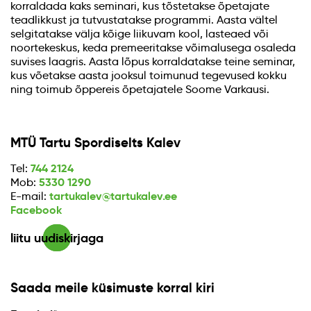
korraldada kaks seminari, kus tõstetakse õpetajate
teadlikkust ja tutvustatakse programmi. Aasta vältel
selgitatakse välja kõige liikuvam kool, lasteaed või
noortekeskus, keda premeeritakse võimalusega osaleda
suvises laagris. Aasta lõpus korraldatakse teine seminar,
kus võetakse aasta jooksul toimunud tegevused kokku
ning toimub õppereis õpetajatele Soome Varkausi.
MTÜ Tartu Spordiselts Kalev
744 2124
Tel:
5330 1290
Mob:
tartukalev@tartukalev.ee
E-mail:
Facebook
liitu uudiskirjaga
Saada meile küsimuste korral kiri