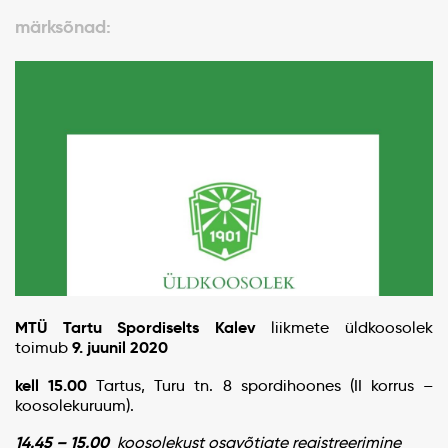
märksõnad:
MTÜ Tartu Spordiselts Kalev
liikmete üldkoosolek
9. juunil 2020
toimub
kell 15.00
Tartus, Turu tn. 8 spordihoones (II korrus –
koosolekuruum).
14.45 – 15.00
koosolekust osavõtjate registreerimine