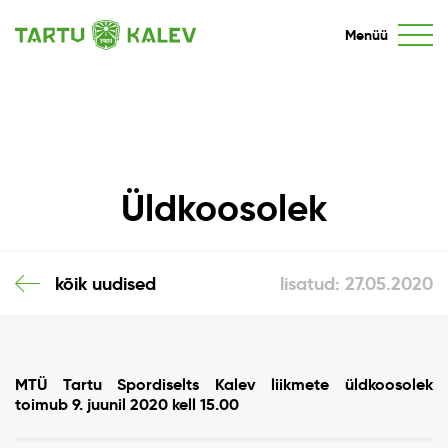
Menüü
Üldkoosolek
kõik uudised
lisatud: 27.05.2020
MTÜ Tartu Spordiselts Kalev
liikmete üldkoosolek
toimub
9. juunil 2020
kell 15.00