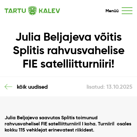
Menüü
Julia Beljajeva võitis
Splitis rahvusvahelise
FIE satelliitturniiri!
kõik uudised
lisatud: 13.10.2025
Julia Beljajeva
saavutas
Splitis toimunud
rahvusvahelisel FIE satelliitturniiril I koha. Turniiril
osales
kokku
115 vehklejat
erinevatest riikidest.