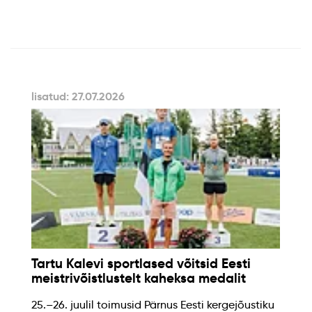
lisatud: 27.07.2026
Tartu Kalevi sportlased võitsid Eesti
meistrivõistlustelt kaheksa medalit
25.–26. juulil toimusid Pärnus Eesti kergejõustiku