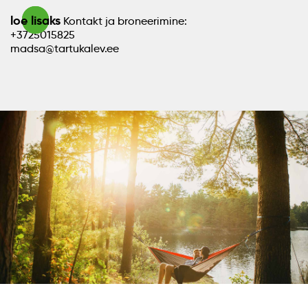
loe lisaks
Kontakt ja broneerimine:
+3725015825
madsa@tartukalev.ee