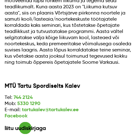
motiveerida lapsi rohkem liikuma ja tegema seda
teadlikumalt. Kuna aasta 2023 on "Liikuma kutsuv
aasta", siis on plaanis Võrtsjärve piirkonna noortele ja
samuti kooli/lasteaia/noortekeskuste töötajatele
korraldada kaks seminari, kus tõstetakse õpetajate
teadlikkust ja tutvustatakse programmi. Aasta vältel
selgitatakse välja kõige liikuvam kool, lasteaed või
noortekeskus, keda premeeritakse võimalusega osaleda
suvises laagris. Aasta lõpus korraldatakse teine seminar,
kus võetakse aasta jooksul toimunud tegevused kokku
ning toimub õppereis õpetajatele Soome Varkausi.
MTÜ Tartu Spordiselts Kalev
744 2124
Tel:
5330 1290
Mob:
tartukalev@tartukalev.ee
E-mail:
Facebook
liitu uudiskirjaga