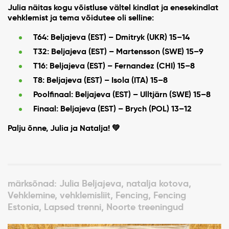
Julia näitas kogu võistluse vältel kindlat ja enesekindlat
vehklemist ja tema võidutee oli selline:
T64:
Beljajeva (EST) – Dmitryk (UKR) 15–14
T32:
Beljajeva (EST) – Martensson (SWE) 15–9
T16:
Beljajeva (EST) – Fernandez (CHI) 15–8
T8:
Beljajeva (EST) – Isola (ITA) 15–8
Poolfinaal:
Beljajeva (EST) – Ulltjärn (SWE) 15–8
Finaal:
Beljajeva (EST) – Brych (POL) 13–12
Palju õnne, Julia ja Natalja! 💚
märksõnad: Julia Beljajeva, natalja kotova,
Vehklemine, vehklemisliit, Fencing, Fencing
Estonia, Lapsed trenni, Noorte treeningud