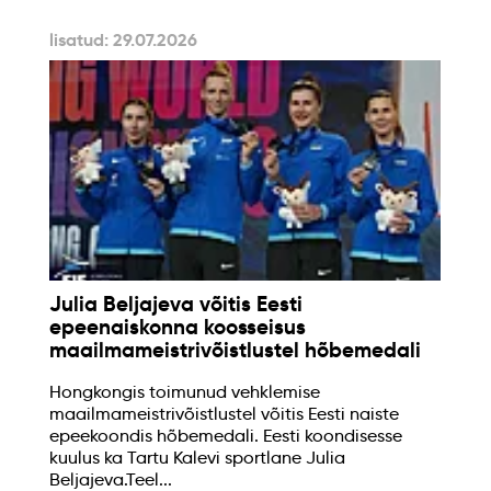
lisatud: 29.07.2026
Julia Beljajeva võitis Eesti
epeenaiskonna koosseisus
maailmameistrivõistlustel hõbemedali
Hongkongis toimunud vehklemise
maailmameistrivõistlustel võitis Eesti naiste
epeekoondis hõbemedali. Eesti koondisesse
kuulus ka Tartu Kalevi sportlane Julia
Beljajeva.Teel...