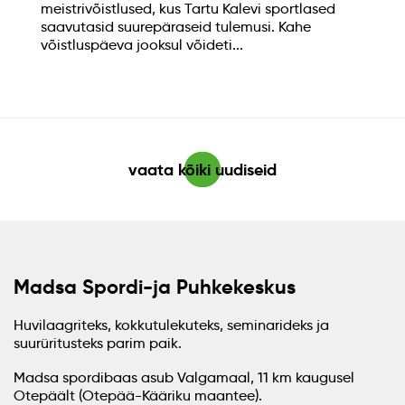
meistrivõistlused, kus Tartu Kalevi sportlased
saavutasid suurepäraseid tulemusi. Kahe
võistluspäeva jooksul võideti...
vaata kõiki uudiseid
Madsa Spordi-ja Puhkekeskus
Huvilaagriteks, kokkutulekuteks, seminarideks ja
suurüritusteks parim paik.
Madsa spordibaas asub Valgamaal, 11 km kaugusel
Otepäält (Otepää-Kääriku maantee).