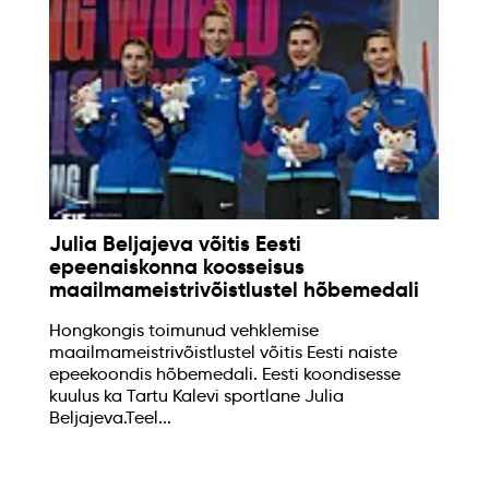
Julia Beljajeva võitis Eesti
epeenaiskonna koosseisus
maailmameistrivõistlustel hõbemedali
Hongkongis toimunud vehklemise
maailmameistrivõistlustel võitis Eesti naiste
epeekoondis hõbemedali. Eesti koondisesse
kuulus ka Tartu Kalevi sportlane Julia
Beljajeva.Teel...