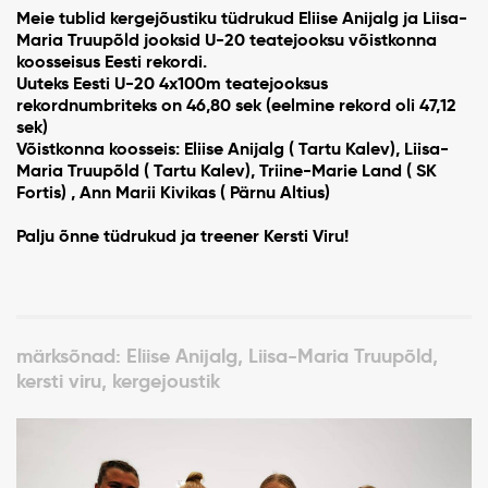
Meie tublid kergejõustiku tüdrukud Eliise Anijalg ja Liisa-
Maria Truupõld jooksid U-20 teatejooksu võistkonna
koosseisus Eesti rekordi.
Uuteks Eesti U-20 4x100m teatejooksus
rekordnumbriteks on 46,80 sek (eelmine rekord oli 47,12
sek)
Võistkonna koosseis: Eliise Anijalg ( Tartu Kalev), Liisa-
Maria Truupõld ( Tartu Kalev), Triine-Marie Land ( SK
Fortis) , Ann Marii Kivikas ( Pärnu Altius)
Palju õnne tüdrukud ja treener Kersti Viru!
märksõnad: Eliise Anijalg, Liisa-Maria Truupõld,
kersti viru, kergejoustik