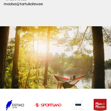
madsa@tartukalev.ee