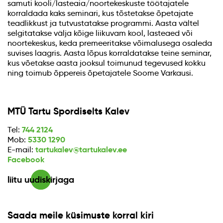
samuti kooli/lasteaia/noortekeskuste töötajatele
korraldada kaks seminari, kus tõstetakse õpetajate
teadlikkust ja tutvustatakse programmi. Aasta vältel
selgitatakse välja kõige liikuvam kool, lasteaed või
noortekeskus, keda premeeritakse võimalusega osaleda
suvises laagris. Aasta lõpus korraldatakse teine seminar,
kus võetakse aasta jooksul toimunud tegevused kokku
ning toimub õppereis õpetajatele Soome Varkausi.
MTÜ Tartu Spordiselts Kalev
744 2124
Tel:
5330 1290
Mob:
tartukalev@tartukalev.ee
E-mail:
Facebook
liitu uudiskirjaga
Saada meile küsimuste korral kiri