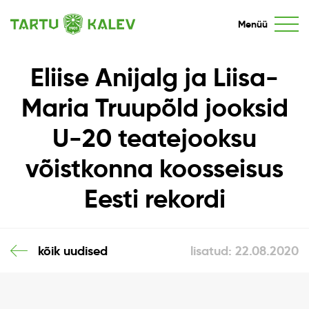
Menüü
Eliise Anijalg ja Liisa-
Maria Truupõld jooksid
U-20 teatejooksu
võistkonna koosseisus
Eesti rekordi
kõik uudised
lisatud: 22.08.2020