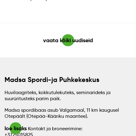
vaata kõiki uudiseid
Madsa Spordi-ja Puhkekeskus
Huvilaagriteks, kokkutulekuteks, seminarideks ja
suurüritusteks parim paik.
Madsa spordibaas asub Valgamaal, 11 km kaugusel
Otepäält (Otepää-Kääriku maantee).
loe lisaks
Kontakt ja broneerimine:
+3725015825