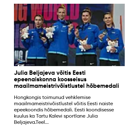
Julia Beljajeva võitis Eesti
epeenaiskonna koosseisus
maailmameistrivõistlustel hõbemedali
Hongkongis toimunud vehklemise
maailmameistrivõistlustel võitis Eesti naiste
epeekoondis hõbemedali. Eesti koondisesse
kuulus ka Tartu Kalevi sportlane Julia
Beljajeva.Teel...