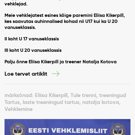
vehklejad.
Meie vehklejatest esines kõige paremini Eliisa Kikerpill,
kes saavutas auhinnalised kohad nii U17 kui ka U 20
vanuseklassis.
II koht U 17 vanuseklassis
III koht U 20 vanuseklassis
Palju õnne Eliisa Kikerpill ja treener Natalja Kotova
Loe tervet artiklit
märksõnad: Eliisa Kikerpill, Tule trenni, treeningud
Tartus, laste treeningud tartus, natalja kotova,
Vehklemine