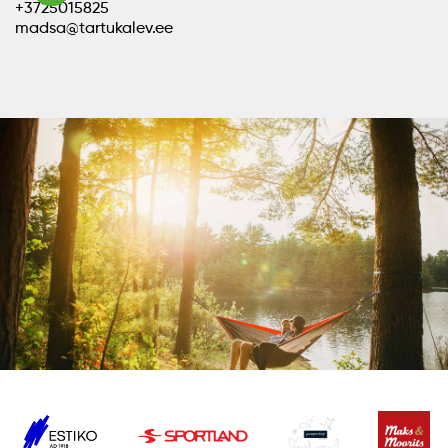
+3725015825
madsa@tartukalev.ee