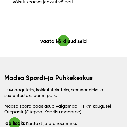
võistluspäeva jooksul võideti...
vaata kõiki uudiseid
Madsa Spordi-ja Puhkekeskus
Huvilaagriteks, kokkutulekuteks, seminarideks ja
suurüritusteks parim paik.
Madsa spordibaas asub Valgamaal, 11 km kaugusel
Otepäält (Otepää-Kääriku maantee).
loe lisaks
Kontakt ja broneerimine: