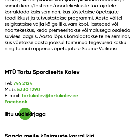
samuti kooli/lasteaia/noortekeskuste töötajatele
korraldada kaks seminari, kus tõstetakse õpetajate
teadlikkust ja tutvustatakse programmi. Aasta vältel
selgitatakse välja kõige liikuvam kool, lasteaed või
noortekeskus, keda premeeritakse võimalusega osaleda
suvises laagris. Aasta lõpus korraldatakse teine seminar,
kus võetakse aasta jooksul toimunud tegevused kokku
ning toimub õppereis õpetajatele Soome Varkausi.
MTÜ Tartu Spordiselts Kalev
744 2124
Tel:
5330 1290
Mob:
tartukalev@tartukalev.ee
E-mail:
Facebook
liitu uudiskirjaga
Saada meile küsimuste korral kiri