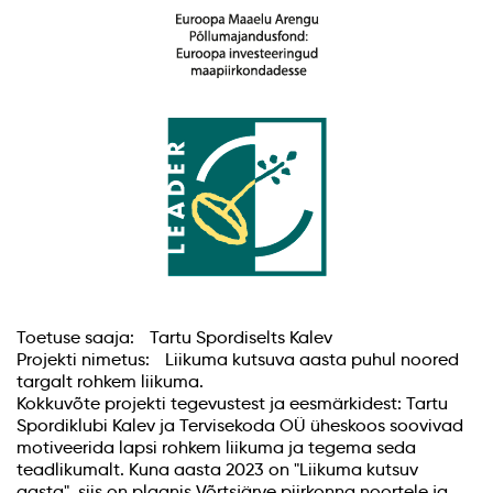
Toetuse saaja: Tartu Spordiselts Kalev
Projekti nimetus: Liikuma kutsuva aasta puhul noored
targalt rohkem liikuma.
Kokkuvõte projekti tegevustest ja eesmärkidest: Tartu
Spordiklubi Kalev ja Tervisekoda OÜ üheskoos soovivad
motiveerida lapsi rohkem liikuma ja tegema seda
teadlikumalt. Kuna aasta 2023 on "Liikuma kutsuv
aasta", siis on plaanis Võrtsjärve piirkonna noortele ja