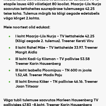
etapile lausa 450 võistlejat 80 koolist. Maarja-Liis Nurja
saavutas kettaheites suurepärase tulemusega 42.25
teise koha. Tulemus märgib ka kõigi aegade edetabelis
väga kõrget 2.kohta.
Meie noortest olid edukad:
I koht Maarja-Liis Nurja - TV kettaheide 42.25
(Kõigi aegade 2. tulemus). Treener Kersti Viru
II koht Rahel Mäe - TV kettaheide 33.97. Treener
Margit Aidla
III koht Kadi-Ly Kiisman - TV pallivise 53.58
Treener Karin Hausenberg
III koht Isabella Ploomipuu - TN 600 m jooks
1.52,48. Treener Madis Paju
III koht Emma Kiiker - TN pallivise 46.16. Treener
Jaan Tiitsaar
Väga tubli tulemuse saavutas Marleen Hausenberg TV
palliviskes 47.83 -8.koht. Treener Karin Hausenberg