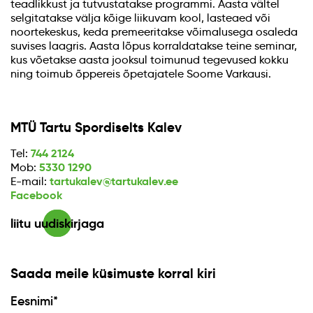
teadlikkust ja tutvustatakse programmi. Aasta vältel
selgitatakse välja kõige liikuvam kool, lasteaed või
noortekeskus, keda premeeritakse võimalusega osaleda
suvises laagris. Aasta lõpus korraldatakse teine seminar,
kus võetakse aasta jooksul toimunud tegevused kokku
ning toimub õppereis õpetajatele Soome Varkausi.
MTÜ Tartu Spordiselts Kalev
744 2124
Tel:
5330 1290
Mob:
tartukalev@tartukalev.ee
E-mail:
Facebook
liitu uudiskirjaga
Saada meile küsimuste korral kiri
Eesnimi*