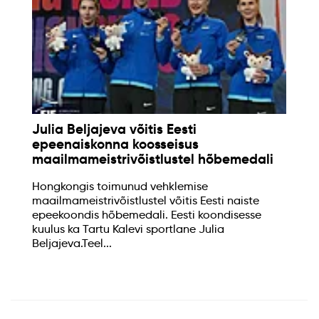
Julia Beljajeva võitis Eesti
epeenaiskonna koosseisus
maailmameistrivõistlustel hõbemedali
Hongkongis toimunud vehklemise
maailmameistrivõistlustel võitis Eesti naiste
epeekoondis hõbemedali. Eesti koondisesse
kuulus ka Tartu Kalevi sportlane Julia
Beljajeva.Teel...