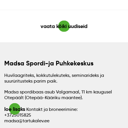
vaata kõiki uudiseid
Madsa Spordi-ja Puhkekeskus
Huvilaagriteks, kokkutulekuteks, seminarideks ja
suurüritusteks parim paik.
Madsa spordibaas asub Valgamaal, 11 km kaugusel
Otepäält (Otepää-Kääriku maantee).
loe lisaks
Kontakt ja broneerimine:
+3725015825
madsa@tartukalev.ee