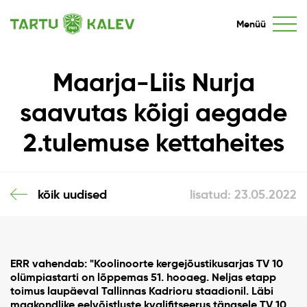
Menüü
Maarja-Liis Nurja
saavutas kõigi aegade
2.tulemuse kettaheites
kõik uudised
lisatud: 23.05.2022
ERR vahendab: "Koolinoorte kergejõustikusarjas TV 10
olümpiastarti on lõppemas 51. hooaeg. Neljas etapp
toimus laupäeval Tallinnas Kadrioru staadionil. Läbi
maakondlike eelvõistluste kvalifitseerus tänasele TV 10