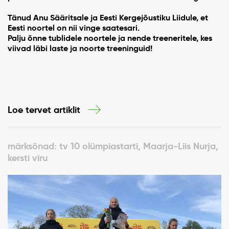
Tänud Anu Sääritsale ja Eesti Kergejõustiku Liidule, et
Eesti noortel on nii vinge saatesari.
Palju õnne tublidele noortele ja nende treeneritele, kes
viivad läbi laste ja noorte treeninguid!
Loe tervet artiklit
märksõnad: tv 10 olümpiastarti, Maarja-Liis Nurja,
kersti viru