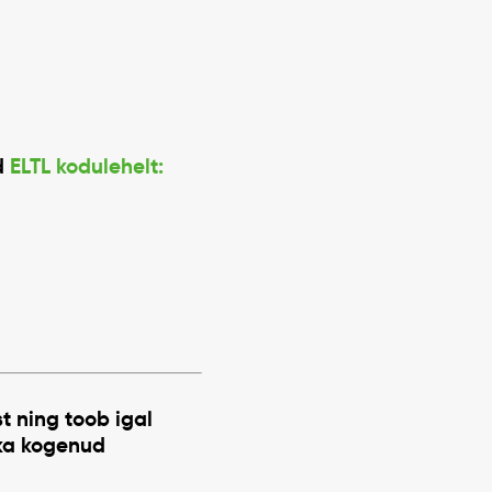
d
ELTL kodulehelt:
t ning toob igal
 ka kogenud