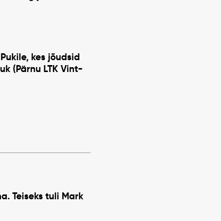
Pukile
, kes jõudsid
uuk
(Pärnu LTK Vint-
a. Teiseks tuli
Mark