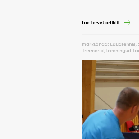
Loe tervet artiklit
märksõnad: Lauatennis, S
Treenerid, treeningud Tar