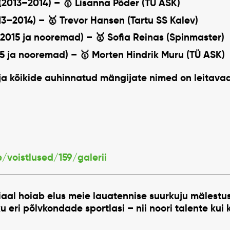
(2013–2014)
– 🥇
Lisanna Põder
(TÜ ASK)
13–2014)
– 🥇
Trevor Hansen
(Tartu SS Kalev)
(2015 ja nooremad)
– 🥇
Sofia Reinas
(Spinmaster)
15 ja nooremad)
– 🥇
Morten Hindrik Muru
(TÜ ASK)
 ja kõikide auhinnatud mängijate nimed on leitava
ee/voistlused/159/galerii
iaal
hoiab elus meie lauatennise suurkuju mälestus
ku eri põlvkondade sportlasi – nii noori talente kui