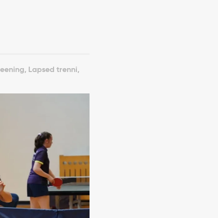
reening, Lapsed trenni,