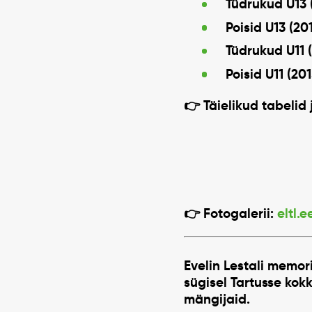
Tüdrukud U13 
Poisid U13 (20
Tüdrukud U11 
Poisid U11 (20
👉 Täielikud tabelid
👉 Fotogalerii:
eltl.
Evelin Lestali memor
sügisel Tartusse kok
mängijaid.