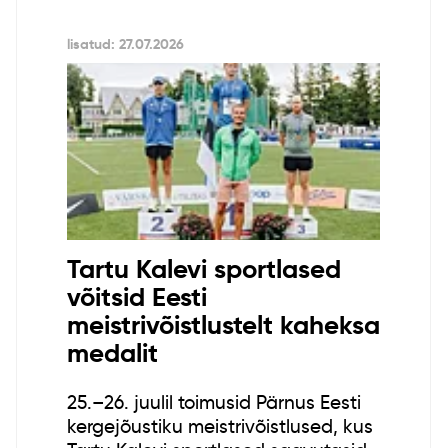
lisatud: 27.07.2026
Tartu Kalevi sportlased
võitsid Eesti
meistrivõistlustelt kaheksa
medalit
25.–26. juulil toimusid Pärnus Eesti
kergejõustiku meistrivõistlused, kus