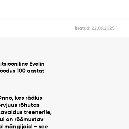
lisatud: 22.09.2025
itsiooniline
Evelin
möödus 100 aastat
Onno
, kes rääkis
ervjuus rõhutas
savaldus treenerile,
nul on rõõmustav
ud mängijaid – see