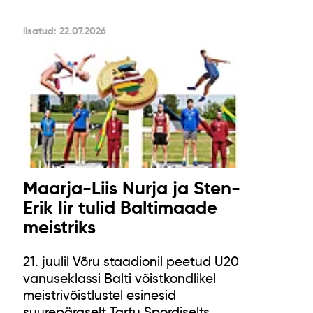
lisatud: 22.07.2026
Maarja-Liis Nurja ja Sten-
Erik Iir tulid Baltimaade
meistriks
21. juulil Võru staadionil peetud U20
vanuseklassi Balti võistkondlikel
meistrivõistlustel esinesid
suurepäraselt Tartu Spordiselts