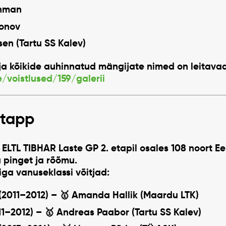
shman
onov
sen
(Tartu SS Kalev)
 ja kõikide auhinnatud mängijate nimed on leitava
ee/voistlused/159/galerii
etapp
d
ELTL TIBHAR Laste GP 2. etapil
osales 108 noort Ees
u pinget ja rõõmu.
iga vanuseklassi võitjad:
(2011–2012)
– 🥇
Amanda Hallik
(Maardu LTK)
11–2012)
– 🥇
Andreas Paabor
(Tartu SS Kalev)