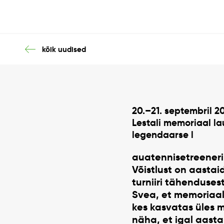
kõik uudised
20.–21. septembril 2
Lestali memoriaal l
legendaarse l
auatennisetreeneri 
Võistlust on aasta
turniiri tähendusest
Svea, et memoriaal 
kes kasvatas üles 
näha, et igal aasta