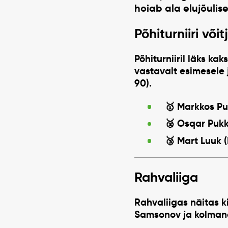
hoiab ala elujõulis
Põhiturniiri võit
Põhiturniiril läks kak
vastavalt esimesele
90).
🥇
Markkos Pu
🥈
Osqar Puk
🥉
Mart Luuk
(
Rahvaliiga
Rahvaliigas näitas 
Samsonov
ja kolma