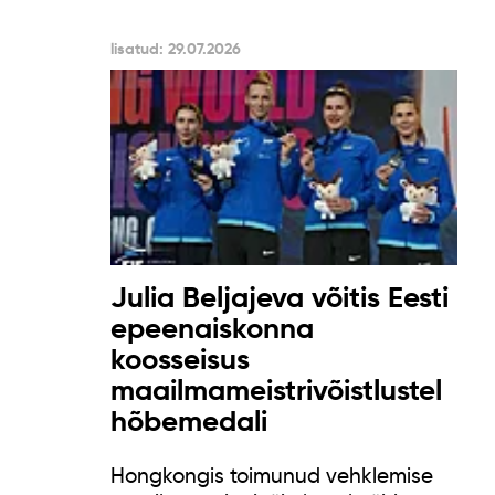
lisatud: 29.07.2026
Julia Beljajeva võitis Eesti
epeenaiskonna
koosseisus
maailmameistrivõistlustel
hõbemedali
Hongkongis toimunud vehklemise