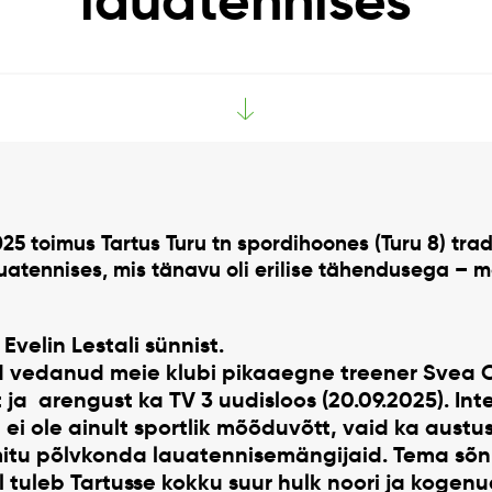
lauatennises
025
toimus Tartus Turu tn spordihoones (Turu 8) trad
auatennises
, mis tänavu oli erilise tähendusega – 
Evelin Lestali sünnist.
id vedanud meie klubi pikaaegne treener
Svea 
 ja arengust ka TV 3 uudisloos (20.09.2025). Int
ei ole ainult sportlik mõõduvõtt, vaid ka austu
mitu põlvkonda lauatennisemängijaid. Tema sõ
l tuleb Tartusse kokku suur hulk noori ja kogen