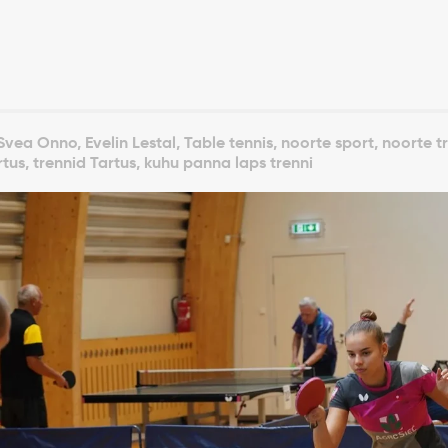
vea Onno, Evelin Lestal, Table tennis, noorte sport, noorte t
tus, trennid Tartus, kuhu panna laps trenni