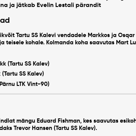
ena ja jätkab Evelin Lestali pärandit
jad
sikvõit
Tartu SS Kalevi vendadele Markkos ja Osqar 
 ja teisele kohale. Kolmanda koha saavutas
Mart L
kk
(Tartu SS Kalev)
k
(Tartu SS Kalev)
Pärnu LTK Vint-90)
kindlat mängu
Eduard Fishman
, kes saavutas esikoh
ndaks
Trevor Hansen
(Tartu SS Kalev).