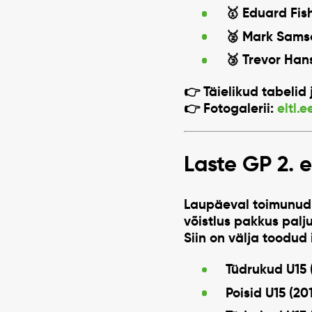
🥇
Eduard Fi
🥈
Mark Sams
🥉
Trevor Han
👉 Täielikud tabelid
👉 Fotogalerii:
eltl.
Laste GP 2. 
Laupäeval toimunu
võistlus pakkus palj
Siin on välja toodud 
Tüdrukud U15 
Poisid U15 (20