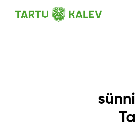
sünn
Ta