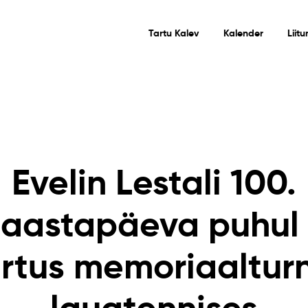
Tartu Kalev
Kalender
Liit
Evelin Lestali 100.
iaastapäeva puhul 
rtus memoriaalturn