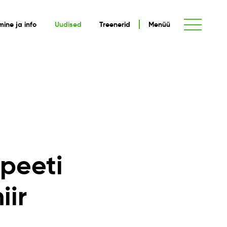
umine ja info
Uudised
Treenerid
Menüü
peeti
iir