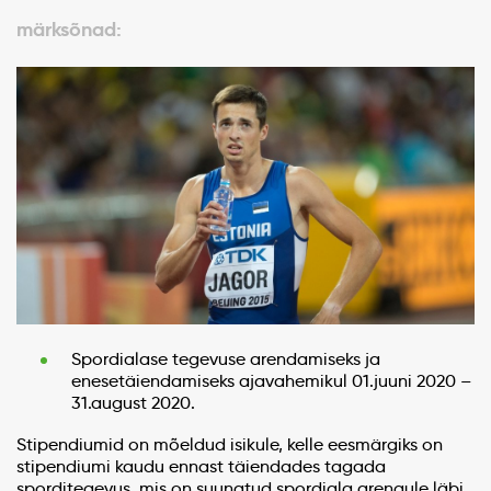
märksõnad:
Spordialase tegevuse arendamiseks ja
enesetäiendamiseks ajavahemikul 01.juuni 2020 –
31.august 2020.
Stipendiumid on mõeldud isikule, kelle eesmärgiks on
stipendiumi kaudu ennast täiendades tagada
sporditegevus, mis on suunatud spordiala arengule läbi