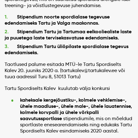
treening- ja võistlustegevuse juhendamise.
Stipendium noorte spordialase tegevuse
edendamiseks Tartu ja Valga maakonnas.
Stipendium Tartu ja Tartumaa eelkooliealiste laste
ja puuetega laste tervisekasvatuse edendamiseks.
Stipendium Tartu üliõpilaste spordialase tegevus
edendamiseks.
Taotlused palume esitada MTÜ-le Tartu Spordiselts
Kalev 20. juuniks 2020 a. (tartukalev@tartukalev.ee või
tuua aadressil Turu 8, 51013 Tartu)
Tartu Spordiselts Kalev kuulutab välja konkursi
kaheksale kergejõustiku-, kolmele vehklemise-,
ühele maadluse-, ühele male-, ühele lauatennise,
kolmele korvpalli ja ühele võrkpalli
saavutussportlase
stipendiumile, mis on mõeldud
sportlaste enesearendamiseks ning edukaks Tartu
Spordiselts Kalev esindamiseks 2020 aastal.