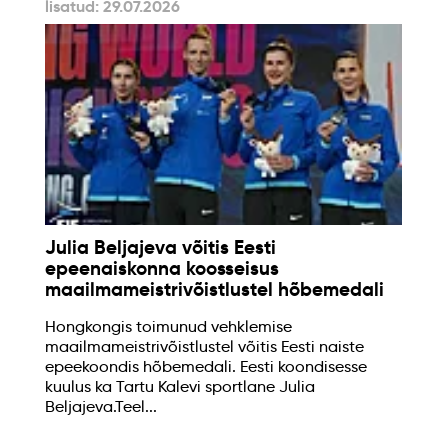
lisatud: 29.07.2026
Julia Beljajeva võitis Eesti
epeenaiskonna koosseisus
maailmameistrivõistlustel hõbemedali
Hongkongis toimunud vehklemise
maailmameistrivõistlustel võitis Eesti naiste
epeekoondis hõbemedali. Eesti koondisesse
kuulus ka Tartu Kalevi sportlane Julia
Beljajeva.Teel...