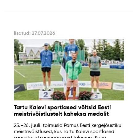
lisatud: 27.07.2026
Tartu Kalevi sportlased võitsid Eesti
meistrivõistlustelt kaheksa medalit
25.–26. juulil toimusid Pärnus Eesti kergejõustiku
meistrivõistlused, kus Tartu Kalevi sportlased
saavutasid suurepäraseid tulemusi. Kahe