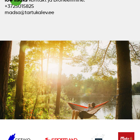
+3725015825
madsa@tartukalev.ee