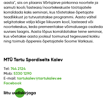
aasta", siis on plaanis Võrtsjärve piirkonna noortele ja
samuti kooli/lasteaia/noortekeskuste töötajatele
korraldada kaks seminari, kus tõstetakse õpetajate
teadlikkust ja tutvustatakse programmi. Aasta vältel
selgitatakse välja kõige liikuvam kool, lasteaed või
noortekeskus, keda premeeritakse võimalusega osaleda
suvises laagris. Aasta lõpus korraldatakse teine seminar,
kus võetakse aasta jooksul toimunud tegevused kokku
ning toimub õppereis õpetajatele Soome Varkausi.
MTÜ Tartu Spordiselts Kalev
744 2124
Tel:
5330 1290
Mob:
tartukalev@tartukalev.ee
E-mail:
Facebook
liitu uudiskirjaga