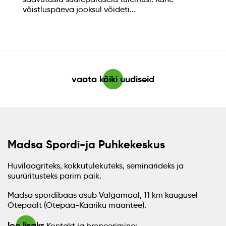
võistluspäeva jooksul võideti...
vaata kõiki uudiseid
Madsa Spordi-ja Puhkekeskus
Huvilaagriteks, kokkutulekuteks, seminarideks ja
suurüritusteks parim paik.
Madsa spordibaas asub Valgamaal, 11 km kaugusel
Otepäält (Otepää-Kääriku maantee).
loe lisaks
Kontakt ja broneerimine: