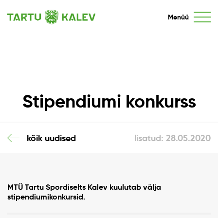
Menüü
Stipendiumi konkurss
kõik uudised
lisatud: 28.05.2020
MTÜ Tartu Spordiselts Kalev kuulutab välja
stipendiumikonkursid.