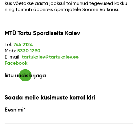
kus võetakse aasta jooksul toimunud tegevused kokku
ning toimub õppereis õpetajatele Soome Varkausi.
MTÜ Tartu Spordiselts Kalev
744 2124
Tel:
5330 1290
Mob:
tartukalev@tartukalev.ee
E-mail:
Facebook
liitu uudiskirjaga
Saada meile küsimuste korral kiri
Eesnimi*