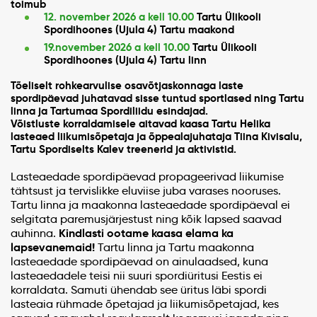
toimub
12. november 2026 a kell 10.00
Tartu Ülikooli
Spordihoones (Ujula 4) Tartu maakond
19.november 2026 a kell 10.00
Tartu Ülikooli
Spordihoones (Ujula 4) Tartu linn
Tõeliselt rohkearvulise osavõtjaskonnaga laste
spordipäevad
juhata
vad
sisse tuntud sportlased ning Tartu
linna ja Tartumaa Spordiliidu esindajad.
Võistluste korraldamisele aitavad kaasa Tartu Helika
lasteaed liikumisõpetaja ja õppealajuhataja Tiina Kivisalu,
Tartu Spordiselts Kalev treenerid ja aktivistid.
Lasteaedade spordipäevad propageerivad liikumise
tähtsust ja tervislikke eluviise juba varases nooruses.
Tartu linna ja maakonna lasteaedade spordipäeval ei
selgitata paremusjärjestust ning kõik lapsed saavad
Kindlasti ootame kaasa elama ka
auhinna.
lapsevanemaid!
Tartu linna ja Tartu maakonna
lasteaedade spordipäevad on ainulaadsed, kuna
lasteaedadele teisi nii suuri spordiüritusi Eestis ei
korraldata. Samuti ühendab see üritus läbi spordi
lasteaia rühmade õpetajad ja liikumisõpetajad, kes