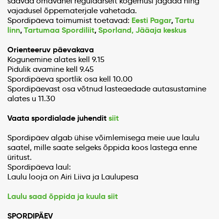
saavad omavahel regulaarselt kogemusi jagada ning
vajadusel õppematerjale vahetada.
Eesti Pagar
,
Tartu
Spordipäeva toimumist toetavad:
linn
,
Tartumaa Spordiliit
,
Sporland,
Jääaja keskus
Orienteeruv päevakava
Kogunemine alates kell 9.15
Pidulik avamine kell 9.45
Spordipäeva sportlik osa kell 10.00
Spordipäevast osa võtnud lasteaedade autasustamine
alates u 11.30
Vaata spordialade juhendit
siit
Spordipäev algab ühise võimlemisega meie uue laulu
saatel, mille saate selgeks õppida koos lastega enne
üritust.
Spordipäeva laul:
Laulu looja on Airi Liiva ja Laulupesa
Laulu saad õppida ja kuula siit
SPORDIPÄEV