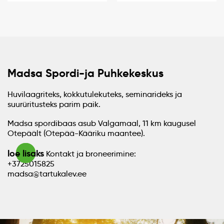
Madsa Spordi-ja Puhkekeskus
Huvilaagriteks, kokkutulekuteks, seminarideks ja
suurüritusteks parim paik.
Madsa spordibaas asub Valgamaal, 11 km kaugusel
Otepäält (Otepää-Kääriku maantee).
loe lisaks
Kontakt ja broneerimine:
+3725015825
madsa@tartukalev.ee