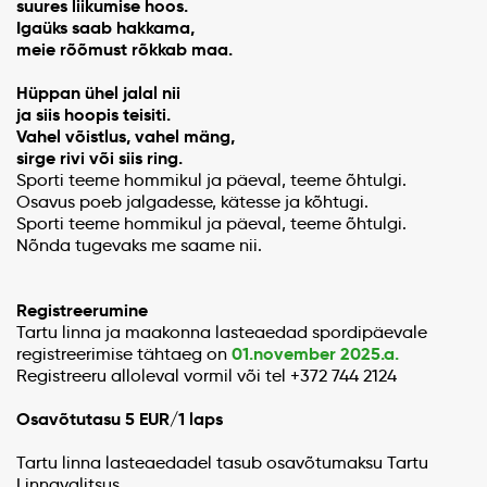
suures liikumise hoos.
Igaüks saab hakkama,
meie rõõmust rõkkab maa.
Hüppan ühel jalal nii
ja siis hoopis teisiti.
Vahel võistlus, vahel mäng,
sirge rivi või siis ring.
Sporti teeme hommikul ja päeval, teeme õhtulgi.
Osavus poeb jalgadesse, kätesse ja kõhtugi.
Sporti teeme hommikul ja päeval, teeme õhtulgi.
Nõnda tugevaks me saame nii.
Registreerumine
Tartu linna ja maakonna lasteaedad spordipäevale
01.november 2025.a.
registreerimise tähtaeg on
Registreeru alloleval vormil või tel +372 744 2124
Osavõtutasu 5 EUR/1 laps
Tartu linna lasteaedadel tasub osavõtumaksu Tartu
Linnavalitsus.