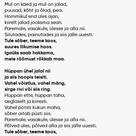
Mul on käed ja mul on jalad,
puusad, kõht ja õlad, pea.
Hommikul end üles ajan,
kiirelt jalad jooksma sean.
Paremale, vasakule, ülesse ja alla nii.
Sirutades, painutades ja siis jälle uuesti.
Tule sõber, teeme koos,
suures liikumise hoos.
Igaüks saab hakkama,
meie rõõmust rõkkab maa.
Hüppan ühel jalal nii
ja siis hoopis teisiti.
Vahel võistlus, vahel mäng,
sirge rivi või siis ring.
Hüppan ette, hüppan taha,
aeglaselt ja kiiresti.
Vahel potsti kukun maha,
sõber aitab püsti siis.
Paremale, vasakule, ülesse ja alla nii.
Põlved üles, põlved alla ja siis jälle uuesti.
Tule sõber, teeme koos,