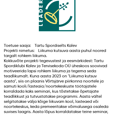
Toetuse saaja: Tartu Spordiselts Kalev
Projekti nimetus: Liikuma kutsuva aasta puhul noored
targalt rohkem liikuma.
Kokkuvõte projekti tegevustest ja eesmärkidest: Tartu
Spordiklubi Kalev ja Tervisekoda OÜ üheskoos soovivad
motiveerida lapsi rohkem liikuma ja tegema seda
teadlikumalt. Kuna aasta 2023 on "Liikuma kutsuv
aasta", siis on plaanis Võrtsjärve piirkonna noortele ja
samuti kooli/lasteaia/noortekeskuste töötajatele
korraldada kaks seminari, kus tõstetakse õpetajate
teadlikkust ja tutvustatakse programmi. Aasta vältel
selgitatakse välja kõige liikuvam kool, lasteaed või
noortekeskus, keda premeeritakse võimalusega osaleda
suvises laagris. Aasta lõpus korraldatakse teine seminar,