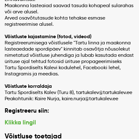
Maakonna lasteaiad saavad tasuda kohapeal sularahas
või arve alusel.
Arved osavõtutasude kohta tehakse esmase
registreerimise alusel.
Võistluste kajastamine (fotod, videod)
Registreerumisega võistlusele "Tartu linna ja maakonna
lasteaedade spordipäev" kinnitab osavõtja nõusolekut
nimetatud võistluse juhendiga ja lubab kasutada endast
ürituse ajal tehtud fotosid ürituse propageerimiseks
Tartu Spordiselts Kalevi kodulehel, Facebooki lehel,
Instagramis ja meedias.
Võistluste korraldaja
Tartu Spordiselts Kalev (Turu 8), tartukalev@tartukalev.ee
Peakohtunik: Kaire Nurja, kaire.nurja@tartukalev.ee
Registreeru siin:
Klikka lingil
Võistluse toetajad