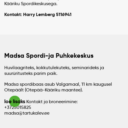
Kääriku Spordikeskusega.
Kontakt: Harry Lemberg 5116941
Madsa Spordi-ja Puhkekeskus
Huvilaagriteks, kokkutulekuteks, seminarideks ja
suurüritusteks parim paik.
Madsa spordibaas asub Valgamaal, 11 km kaugusel
Otepäält (Otepää-Kääriku maantee).
loe lisaks
Kontakt ja broneerimine:
+3725015825
madsa@tartukalev.ee