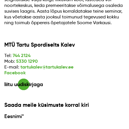
noortekeskus, keda premeeritakse võimalusega osaleda
suvises laagris. Aasta lõpus korraldatakse teine seminar,
kus võetakse aasta jooksul toimunud tegevused kokku
ning toimub õppereis õpetajatele Soome Varkausi.
MTÜ Tartu Spordiselts Kalev
744 2124
Tel:
5330 1290
Mob:
tartukalev@tartukalev.ee
E-mail:
Facebook
liitu uudiskirjaga
Saada meile küsimuste korral kiri
Eesnimi*