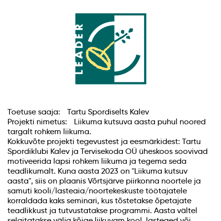
Toetuse saaja: Tartu Spordiselts Kalev
Projekti nimetus: Liikuma kutsuva aasta puhul noored
targalt rohkem liikuma.
Kokkuvõte projekti tegevustest ja eesmärkidest: Tartu
Spordiklubi Kalev ja Tervisekoda OÜ üheskoos soovivad
motiveerida lapsi rohkem liikuma ja tegema seda
teadlikumalt. Kuna aasta 2023 on "Liikuma kutsuv
aasta", siis on plaanis Võrtsjärve piirkonna noortele ja
samuti kooli/lasteaia/noortekeskuste töötajatele
korraldada kaks seminari, kus tõstetakse õpetajate
teadlikkust ja tutvustatakse programmi. Aasta vältel
selgitatakse välja kõige liikuvam kool, lasteaed või