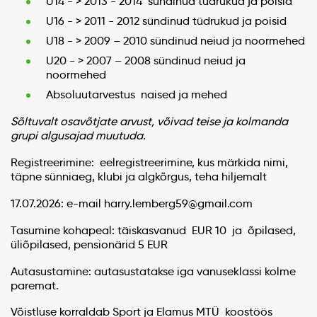
U14 - > 2013 - 2014 sündinud tüdrukud ja poisid
U16 - > 2011 - 2012 sündinud tüdrukud ja poisid
U18 - > 2009 – 2010 sündinud neiud ja noormehed
U20 - > 2007 – 2008 sündinud neiud ja
noormehed
Absoluutarvestus naised ja mehed
Sõltuvalt osavõtjate arvust, võivad teise ja kolmanda
grupi algusajad muutuda.
Registreerimine: eelregistreerimine, kus märkida nimi,
täpne sünniaeg, klubi ja algkõrgus, teha hiljemalt
17.07.2026: e-mail harry.lemberg59@gmail.com
Tasumine kohapeal: täiskasvanud EUR 10 ja õpilased,
üliõpilased, pensionärid 5 EUR
Autasustamine: autasustatakse iga vanuseklassi kolme
paremat.
Võistluse korraldab Sport ja Elamus MTÜ koostöös